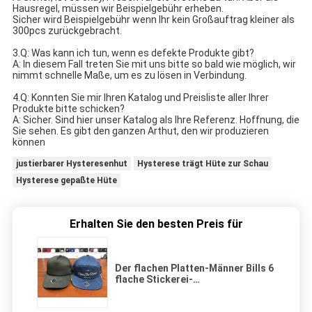
Hausregel, müssen wir Beispielgebühr erheben.
Sicher wird Beispielgebühr wenn Ihr kein Großauftrag kleiner als 
300pcs zurückgebracht.
3.Q: Was kann ich tun, wenn es defekte Produkte gibt?
A: In diesem Fall treten Sie mit uns bitte so bald wie möglich, wir 
nimmt schnelle Maße, um es zu lösen in Verbindung.
4.Q: Konnten Sie mir Ihren Katalog und Preisliste aller Ihrer 
Produkte bitte schicken?
A: Sicher. Sind hier unser Katalog als Ihre Referenz. Hoffnung, die 
Sie sehen. Es gibt den ganzen Arthut, den wir produzieren 
können
justierbarer Hysteresenhut
Hysterese trägt Hüte zur Schau
Hysterese gepaßte Hüte
Erhalten Sie den besten Preis für
Der flachen Platten-Männer Bills 6
flache Stickerei-
kundenspezifisches Logo der
Rand-Hysteresen-der Hut-3D