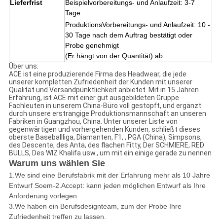
Lieferfrist
Beispielvorbereitungs- und Anlaufzeit: 3-7
Tage
ProduktionsVorbereitungs- und Anlaufzeit: 10 -
30 Tage nach dem Auftrag bestätigt oder
Probe genehmigt
(Er hängt von der Quantität) ab
Über uns:
ACE ist eine produzierende Firma des Headwear, die jede
unserer kompletten Zufriedenheit der Kunden mit unserer
Qualität und Versandpünktlichkeit anbietet. Mit in 15 Jahren
Erfahrung, ist ACE mit einer gut ausgebildeten Gruppe
Fachleuten in unserem China-Büro voll gestopft, und ergänzt
durch unsere erstrangige Produktionsmannschaft an unseren
Fabriken in Guangzhou, China. Unter unserer Liste von
gegenwärtigen und vorhergehenden Kunden, schließt dieses
oberste Baseballliga, Diamanten, F1, , PGA (China), Simpsons,
des Descente, des Anta, des flachen Fitty, Der SCHMIERE, RED
BULLS, Des WIZ Khalifa usw., um mit ein einige gerade zu nennen
Warum uns wählen Sie
1.We sind eine Berufsfabrik mit der Erfahrung mehr als 10 Jahre
Entwurf Soem-2.Accept: kann jeden möglichen Entwurf als Ihre
Anforderung vorlegen
3.We haben ein Berufsdesignteam, zum der Probe Ihre
Zufriedenheit treffen zu lassen.