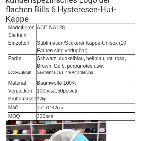
kundenspezifisches Logo der
flachen Bills 6 Hysteresen-Hut-
Kappe
Modellieren
ACE-NA128
Sie kein
Einzelteil
Sublimation/Stickerei Kappe-Unisex (10
Farben sind verfügbar)
Farbe
Schwarz, dunkelblau, hellblau, rot, rosa,
Brown, Gelb, purpurrotes usw.
Logo-Entwurf
Gewohnheit als Ihre Anforderung
Material
Baumwolle 100%
Verpacken
100pcs/150pcs/ctn
Bruttomasse
32kg
Maß
75*51*42cm
MOQ
200pcs