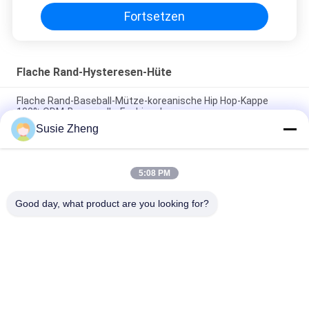
gestickt
Fortsetzen
Flache Rand-Hysteresen-Hüte
Flache Rand-Baseball-Mütze-koreanische Hip Hop-Kappe
100% ODM-Baumwolle-Fashional
Susie Zheng
Baumwolle flacher Bill Gorras 3D stickte Hysteresen-Hüte für
Männer
5:08 PM
Customized Design black embroidery national flag special
plastic buckle eagle Logo Sports Snapback Hats Caps
Good day, what product are you looking for?
Beliebte Kategorien
Alle
Gestickte 
Druckbaseballmützen
Baseballmützen