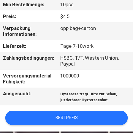
Min Bestellmenge:
10pcs
TRETEN
Preis:
$4.5
SIE
Verpackung
opp bag+carton
MIT
Informationen:
UNS
Lieferzeit:
Tage 7-10work
IN
Zahlungsbedingungen:
HSBC, T/T, Western Union,
VERBINDUNG
Paypal
Versorgungsmaterial-
1000000
NACHRICHTEN
Fähigkeit:
Ausgesucht:
,
Hysterese trägt Hüte zur Schau
FÄLLE
justierbarer Hysteresenhut
BESTPREIS
SITEMAP