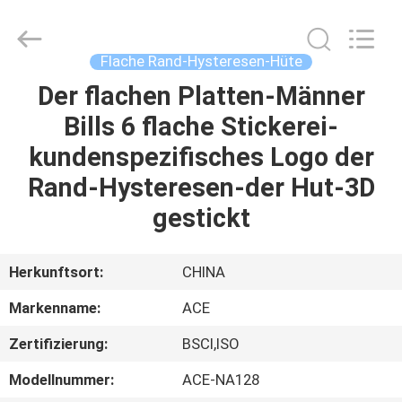
Headwear
Manufacturing
Co.,
Ltd..
All
Flache Rand-Hysteresen-Hüte
Rights
Reserved.
Der flachen Platten-Männer
HAUS
Bills 6 flache Stickerei-
PRODUKTE
kundenspezifisches Logo der
Rand-Hysteresen-der Hut-3D
ÜBER
gestickt
UNS
Herkunftsort:
CHINA
FABRIK-
Markenname:
ACE
AUSFLUG
Zertifizierung:
BSCI,ISO
QUALITÄTSKONTROLLE
Modellnummer:
ACE-NA128