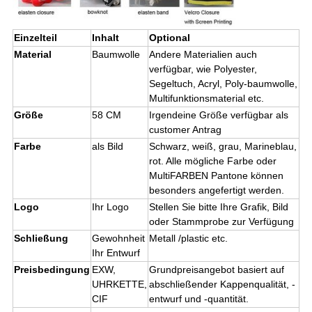
Einzelteil
Inhalt
Optional
Material
Baumwolle
Andere Materialien auch
verfügbar, wie Polyester,
Segeltuch, Acryl, Poly-baumwolle,
Multifunktionsmaterial etc.
Größe
58 CM
Irgendeine Größe verfügbar als
customer Antrag
Farbe
als Bild
Schwarz, weiß, grau, Marineblau,
rot. Alle mögliche Farbe oder
MultiFARBEN Pantone können
besonders angefertigt werden.
Logo
Ihr Logo
Stellen Sie bitte Ihre Grafik, Bild
oder Stammprobe zur Verfügung
Schließung
Gewohnheit
Metall /plastic etc.
Ihr Entwurf
Preisbedingung
EXW,
Grundpreisangebot basiert auf
UHRKETTE,
abschließender Kappenqualität, -
CIF
entwurf und -quantität.