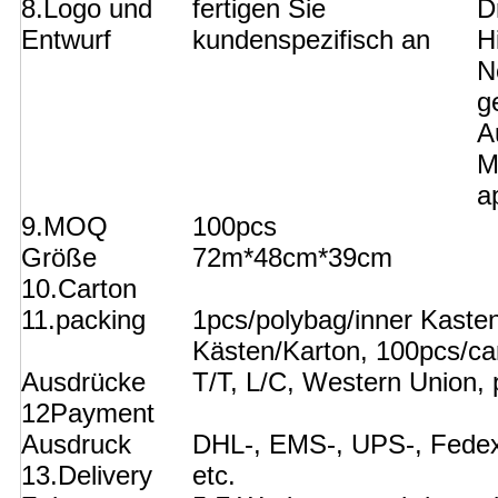
8.Logo und
fertigen Sie
D
Entwurf
kundenspezifisch an
H
N
g
A
M
a
9.MOQ
100pcs
Größe
72m*48cm*39cm
10.Carton
11.packing
1pcs/polybag/inner Kasten
Kästen/Karton, 100pcs/ca
Ausdrücke
T/T, L/C, Western Union, 
12Payment
Ausdruck
DHL-, EMS-, UPS-, Fede
13.Delivery
etc.