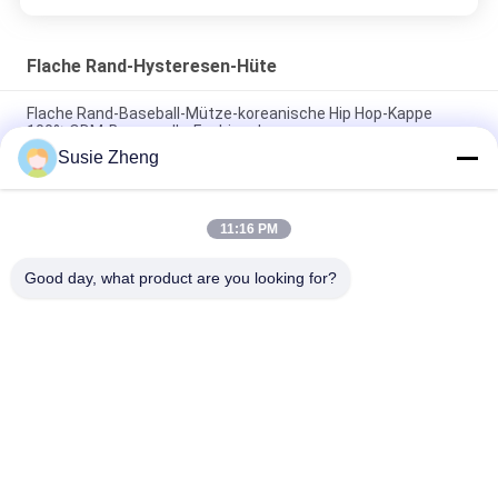
Flache Rand-Hysteresen-Hüte
Flache Rand-Baseball-Mütze-koreanische Hip Hop-Kappe
100% ODM-Baumwolle-Fashional
Susie Zheng
Baumwolle flacher Bill Gorras 3D stickte Hysteresen-Hüte für
Männer
11:16 PM
Customized Design black embroidery national flag special
plastic buckle eagle Logo Sports Snapback Hats Caps
Good day, what product are you looking for?
Beliebte Kategorien
Alle
Gestickte 
Druckbaseballmützen
Baseballmützen
5 Platten-
Fernlastfahrerkappe 
Baseballmütze
Mit 5 Platten