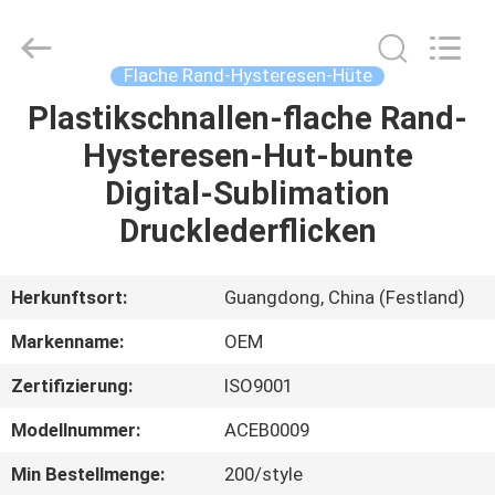
Headwear
Manufacturing
Co.,
Ltd..
All
Flache Rand-Hysteresen-Hüte
Rights
Reserved.
Plastikschnallen-flache Rand-
HAUS
Hysteresen-Hut-bunte
PRODUKTE
Digital-Sublimation
Drucklederflicken
ÜBER
UNS
Herkunftsort:
Guangdong, China (Festland)
Markenname:
OEM
FABRIK-
Zertifizierung:
ISO9001
AUSFLUG
Modellnummer:
ACEB0009
QUALITÄTSKONTROLLE
Min Bestellmenge:
200/style