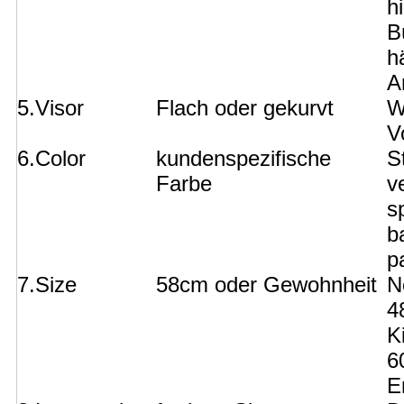
h
B
h
A
5.Visor
Flach oder gekurvt
W
V
6.Color
kundenspezifische
S
Farbe
v
s
b
p
7.Size
58cm oder Gewohnheit
N
4
K
6
E