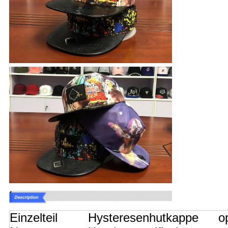
Einzelteil
Hysteresenhutkappe
o