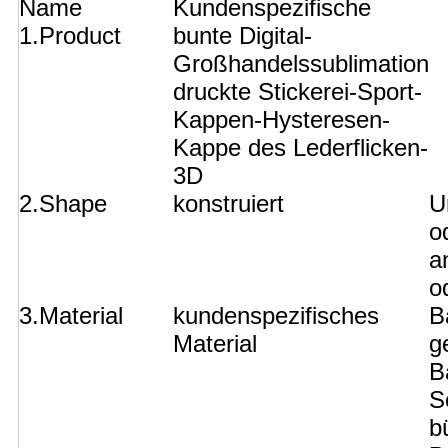
Name
Kundenspezifische
1.Product
bunte Digital-
Großhandelssublimation
druckte Stickerei-Sport-
Kappen-Hysteresen-
Kappe des Lederflicken-
3D
2.Shape
konstruiert
U
o
a
o
3.Material
kundenspezifisches
B
Material
g
B
S
b