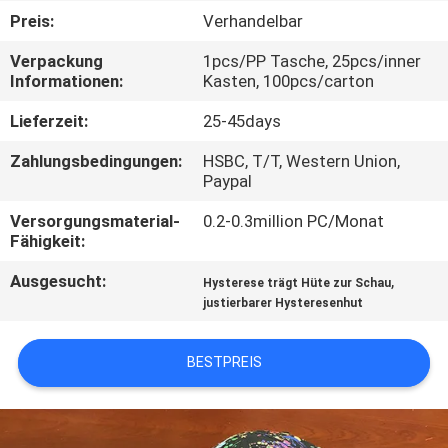
Preis:
Verhandelbar
TRETEN
Verpackung
1pcs/PP Tasche, 25pcs/inner
SIE
Informationen:
Kasten, 100pcs/carton
MIT
Lieferzeit:
25-45days
UNS
Zahlungsbedingungen:
HSBC, T/T, Western Union,
IN
Paypal
VERBINDUNG
Versorgungsmaterial-
0.2-0.3million PC/Monat
Fähigkeit:
NACHRICHTEN
Ausgesucht:
,
Hysterese trägt Hüte zur Schau
justierbarer Hysteresenhut
FÄLLE
BESTPREIS
SITEMAP