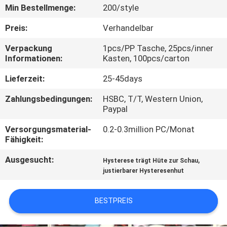
Min Bestellmenge:
200/style
TRETEN
Preis:
Verhandelbar
SIE
Verpackung
1pcs/PP Tasche, 25pcs/inner
MIT
Informationen:
Kasten, 100pcs/carton
UNS
Lieferzeit:
25-45days
IN
Zahlungsbedingungen:
HSBC, T/T, Western Union,
VERBINDUNG
Paypal
Versorgungsmaterial-
0.2-0.3million PC/Monat
NACHRICHTEN
Fähigkeit:
Ausgesucht:
,
Hysterese trägt Hüte zur Schau
FÄLLE
justierbarer Hysteresenhut
BESTPREIS
SITEMAP