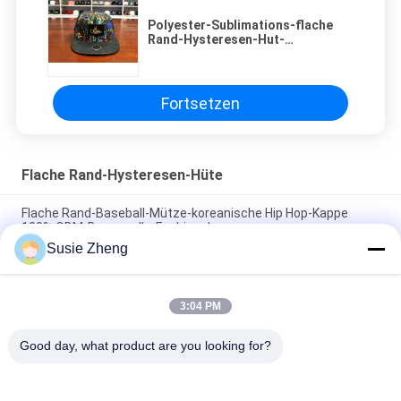
Polyester-Sublimations-flache
Rand-Hysteresen-Hut-
kundenspezifische Bindungs-
Färbungs-Fernlastfahrer-Kappe
Fortsetzen
Flache Rand-Hysteresen-Hüte
Flache Rand-Baseball-Mütze-koreanische Hip Hop-Kappe
100% ODM-Baumwolle-Fashional
Susie Zheng
Baumwolle flacher Bill Gorras 3D stickte Hysteresen-Hüte für
Männer
3:04 PM
Customized Design black embroidery national flag special
plastic buckle eagle Logo Sports Snapback Hats Caps
Good day, what product are you looking for?
Beliebte Kategorien
Alle