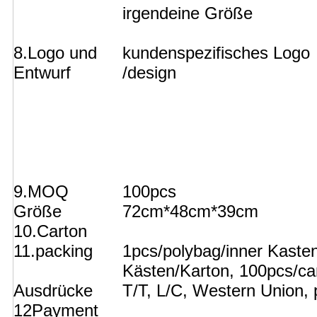
irgendeine Größe
8.Logo und
kundenspezifisches Logo
Entwurf
/design
9.MOQ
100pcs
Größe
72cm*48cm*39cm
10.Carton
11.packing
1pcs/polybag/inner Kasten
Kästen/Karton, 100pcs/ca
Ausdrücke
T/T, L/C, Western Union, 
12Payment