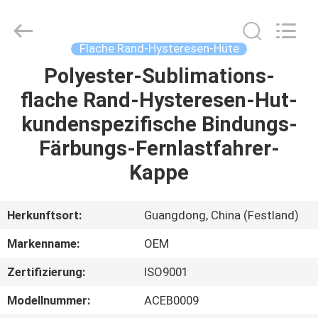
Headwear
Manufacturing
Co.,
Ltd..
All
Flache Rand-Hysteresen-Hüte
Rights
Reserved.
Polyester-Sublimations-
HAUS
flache Rand-Hysteresen-Hut-
PRODUKTE
kundenspezifische Bindungs-
Färbungs-Fernlastfahrer-
ÜBER
Kappe
UNS
Herkunftsort:
Guangdong, China (Festland)
FABRIK-
Markenname:
OEM
AUSFLUG
Zertifizierung:
ISO9001
QUALITÄTSKONTROLLE
Modellnummer:
ACEB0009