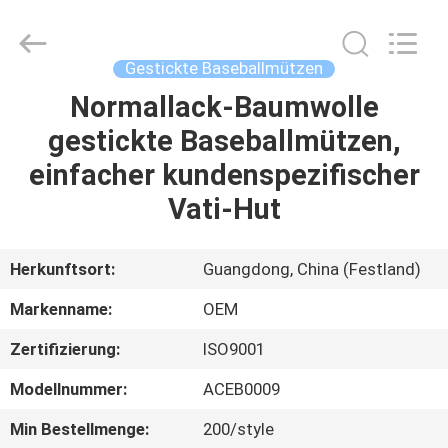
Headwear
Manufacturing
Co.,
Ltd..
All
Gestickte Baseballmützen
Rights
Reserved.
Normallack-Baumwolle
HAUS
gestickte Baseballmützen,
PRODUKTE
einfacher kundenspezifischer
Vati-Hut
ÜBER
UNS
Herkunftsort:
Guangdong, China (Festland)
Markenname:
OEM
FABRIK-
Zertifizierung:
ISO9001
AUSFLUG
Modellnummer:
ACEB0009
QUALITÄTSKONTROLLE
Min Bestellmenge:
200/style