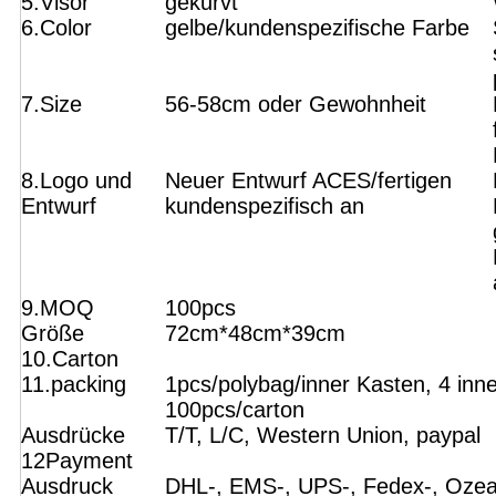
5.Visor
gekurvt
6.Color
gelbe/kundenspezifische Farbe
7.Size
56-58cm oder Gewohnheit
8.Logo und
Neuer Entwurf ACES/fertigen
Entwurf
kundenspezifisch an
9.MOQ
100pcs
Größe
72cm*48cm*39cm
10.Carton
11.packing
1pcs/polybag/inner Kasten, 4 inn
100pcs/carton
Ausdrücke
T/T, L/C, Western Union, paypal
12Payment
Ausdruck
DHL-, EMS-, UPS-, Fedex-, Ozea