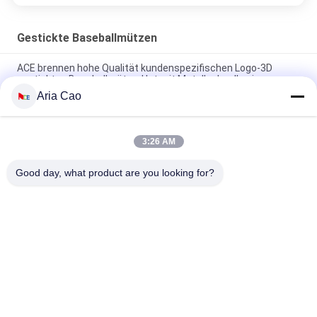
Gestickte Baseballmützen
ACE brennen hohe Qualität kundenspezifischen Logo-3D
gestickten Baseballmütze-Hut mit Metallschnalle ein
Aria Cao
Platten-Baseballmütze-fester klassischer sechs Platten-
unstrukturierter Vati-Hut 100% des Polyester-6
3:26 AM
Fernlastfahrer gebogene Platten-Vati-Kappe des Rand-sechs
stickte USA-Logo
Good day, what product are you looking for?
Beliebte Kategorien
Alle
Gestickte 
Druckbaseballmützen
Baseballmützen
5 Platten-
Fernlastfahrerkappe 
Baseballmütze
Mit 5 Platten