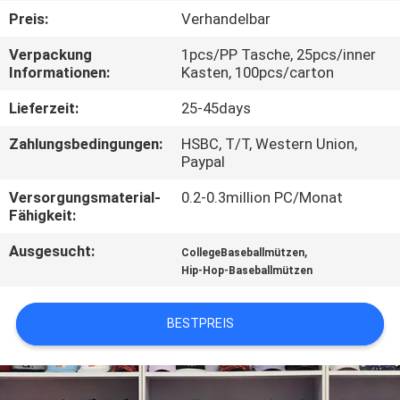
Preis:
Verhandelbar
TRETEN
Verpackung
1pcs/PP Tasche, 25pcs/inner
SIE
Informationen:
Kasten, 100pcs/carton
MIT
Lieferzeit:
25-45days
UNS
Zahlungsbedingungen:
HSBC, T/T, Western Union,
IN
Paypal
VERBINDUNG
Versorgungsmaterial-
0.2-0.3million PC/Monat
Fähigkeit:
NACHRICHTEN
Ausgesucht:
,
CollegeBaseballmützen
Hip-Hop-Baseballmützen
FÄLLE
BESTPREIS
SITEMAP