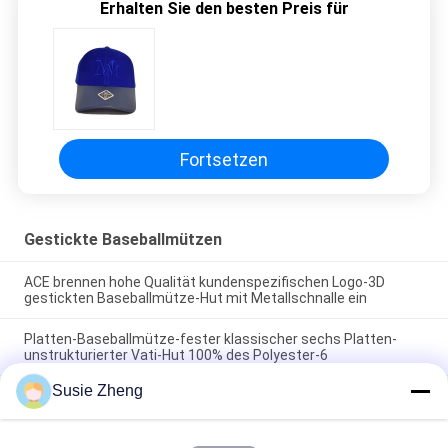
Erhalten Sie den besten Preis für
Fortsetzen
Gestickte Baseballmützen
ACE brennen hohe Qualität kundenspezifischen Logo-3D
gestickten Baseballmütze-Hut mit Metallschnalle ein
Platten-Baseballmütze-fester klassischer sechs Platten-
unstrukturierter Vati-Hut 100% des Polyester-6
Susie Zheng
Fernlastfahrer gebogene Platten-Vati-Kappe des Rand-sechs
stickte USA-Logo