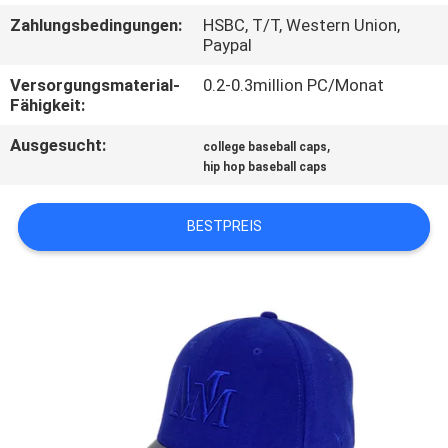
Zahlungsbedingungen:
HSBC, T/T, Western Union,
TRETEN
Paypal
SIE
Versorgungsmaterial-
0.2-0.3million PC/Monat
Fähigkeit:
MIT
UNS
Ausgesucht:
,
college baseball caps
hip hop baseball caps
IN
VERBINDUNG
BESTPREIS
NACHRICHTEN
FÄLLE
SITEMAP