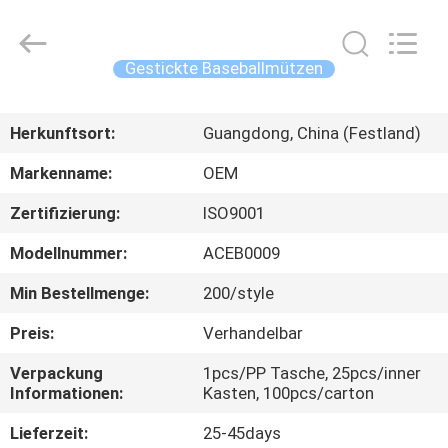
Headwear
Manufacturing
Co.,
Ltd..
All
Gestickte Baseballmützen
Rights
Reserved.
HAUS
Herkunftsort:
Guangdong, China (Festland)
PRODUKTE
Markenname:
OEM
Zertifizierung:
ISO9001
ÜBER
Modellnummer:
ACEB0009
UNS
Min Bestellmenge:
200/style
FABRIK-
Preis:
Verhandelbar
AUSFLUG
Verpackung
1pcs/PP Tasche, 25pcs/inner
Informationen:
Kasten, 100pcs/carton
QUALITÄTSKONTROLLE
Lieferzeit:
25-45days