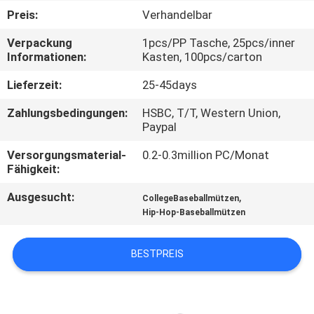
Preis:
Verhandelbar
TRETEN
Verpackung
1pcs/PP Tasche, 25pcs/inner
SIE
Informationen:
Kasten, 100pcs/carton
MIT
Lieferzeit:
25-45days
UNS
Zahlungsbedingungen:
HSBC, T/T, Western Union,
IN
Paypal
VERBINDUNG
Versorgungsmaterial-
0.2-0.3million PC/Monat
Fähigkeit:
NACHRICHTEN
Ausgesucht:
,
CollegeBaseballmützen
Hip-Hop-Baseballmützen
FÄLLE
BESTPREIS
SITEMAP