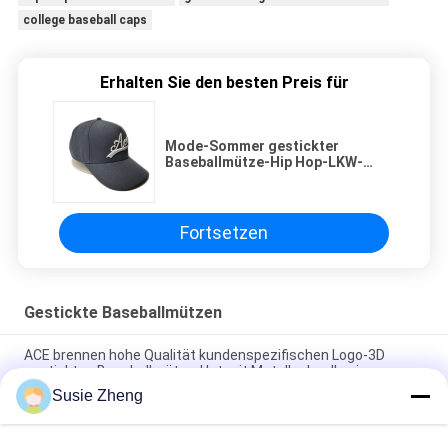
college baseball caps
Erhalten Sie den besten Preis für
Mode-Sommer gestickter
Baseballmütze-Hip Hop-LKW-
Fahrer-Hut-Fischen-
Sonnenschutz im Freien
Fortsetzen
Gestickte Baseballmützen
ACE brennen hohe Qualität kundenspezifischen Logo-3D
gestickten Baseballmütze-Hut mit Metallschnalle ein
Susie Zheng
Platten-Baseballmütze-fester klassischer sechs Platten-
unstrukturierter Vati-Hut 100% des Polyester-6