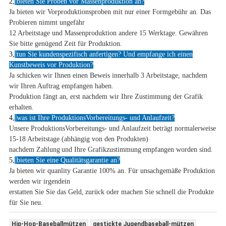
2,
bieten Sie Proben vor Massenproduktion an?
Ja bieten wir Vorproduktionsproben mit nur einer Formgebühr an. Das
Probieren nimmt ungefähr
12 Arbeitstage und Massenproduktion andere 15 Werktage. Gewähren
Sie bitte genügend Zeit für Produktion.
3,
tun Sie kundenspezifisch anfertigen? Und empfange ich einen
Kunstbeweis vor Produktion?
Ja schicken wir Ihnen einen Beweis innerhalb 3 Arbeitstage, nachdem
wir Ihren Auftrag empfangen haben.
Produktion fängt an, erst nachdem wir Ihre Zustimmung der Grafik
erhalten.
4,
was ist Ihre ProduktionsVorbereitungs- und Anlaufzeit?
Unsere ProduktionsVorbereitungs- und Anlaufzeit beträgt normalerweise
15-18 Arbeitstage (abhängig von den Produkten)
nachdem Zahlung
und Ihre Grafikzustimmung
empfangen worden sind
.
5,
bieten Sie eine Qualitätsgarantie an?
Ja bieten wir quanlity Garantie 100% an. Für unsachgemäße Produktion
werden wir irgendein
erstatten Sie Sie das Geld,
zurück oder machen Sie schnell die Produkte
für Sie neu.
Hip-Hop-Baseballmützen
gestickte Jugendbaseball-mützen