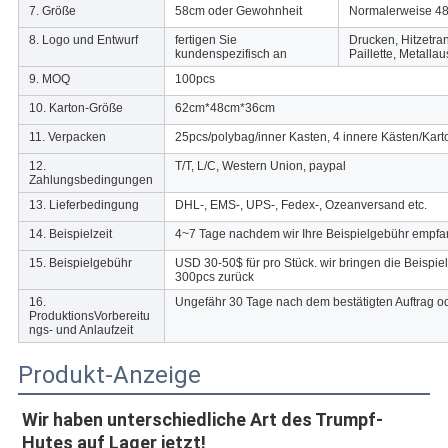
7. Größe
58cm oder Gewohnheit
Normalerweise 48
8. Logo und Entwurf
fertigen Sie
Drucken, Hitzetra
kundenspezifisch an
Paillette, Metalla
9. MOQ
100pcs
10. Karton-Größe
62cm*48cm*36cm
11. Verpacken
25pcs/polybag/inner Kasten, 4 innere Kästen/Kart
12.
T/T, L/C, Western Union, paypal
Zahlungsbedingungen
13. Lieferbedingung
DHL-, EMS-, UPS-, Fedex-, Ozeanversand etc.
14. Beispielzeit
4~7 Tage nachdem wir Ihre Beispielgebühr empf
15. Beispielgebühr
USD 30-50$ für pro Stück. wir bringen die Beispie
300pcs zurück
16.
Ungefähr 30 Tage nach dem bestätigten Auftrag 
ProduktionsVorbereitu
ngs- und Anlaufzeit
Produkt-Anzeige
Wir haben unterschiedliche Art des Trumpf-
Hutes auf Lager jetzt!