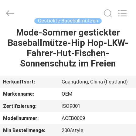
Headwear
Manufacturing
Co.,
Ltd..
All
Gestickte Baseballmützen
Rights
Reserved.
Mode-Sommer gestickter
HAUS
Baseballmütze-Hip Hop-LKW-
PRODUKTE
Fahrer-Hut-Fischen-
Sonnenschutz im Freien
ÜBER
UNS
Herkunftsort:
Guangdong, China (Festland)
Markenname:
OEM
FABRIK-
Zertifizierung:
ISO9001
AUSFLUG
Modellnummer:
ACEB0009
QUALITÄTSKONTROLLE
Min Bestellmenge:
200/style