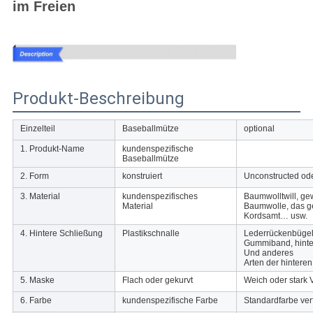
im Freien
Produkt-Beschreibung
Einzelteil
Baseballmütze
optional
1.
Produkt-Name
kundenspezifische
Baseballmütze
2. Form
konstruiert
Unconstructed ode
3. Material
kundenspezifisches
Baumwolltwill, g
Material
Baumwolle, das ge
Kordsamt… usw.
4. Hintere Schließung
Plastikschnalle
Lederrückenbügel 
Gummiband, hinter
Und anderes
Arten der hintere
5. Maske
Flach oder gekurvt
Weich oder stark 
6. Farbe
kundenspezifische Farbe
Standardfarbe verf