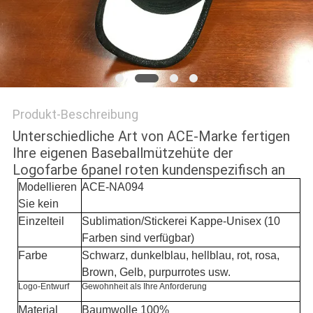
PRIVACY
POLICY
Produkt-Beschreibung
Unterschiedliche Art von ACE-Marke fertigen
Ihre eigenen Baseballmützehüte der
Logofarbe 6panel roten kundenspezifisch an
Modellieren
ACE-NA094
Sie kein
Einzelteil
Sublimation/Stickerei Kappe-Unisex (10
Farben sind verfügbar)
Farbe
Schwarz, dunkelblau, hellblau, rot, rosa,
Brown, Gelb, purpurrotes usw.
Logo-Entwurf
Gewohnheit als Ihre Anforderung
Material
Baumwolle 100%