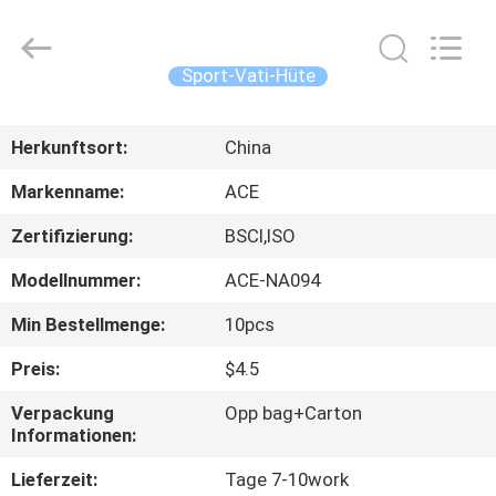
Headwear
Manufacturing
Co.,
Ltd..
All
Sport-Vati-Hüte
Rights
Reserved.
HAUS
Herkunftsort:
China
PRODUKTE
Markenname:
ACE
Zertifizierung:
BSCI,ISO
ÜBER
Modellnummer:
ACE-NA094
UNS
Min Bestellmenge:
10pcs
FABRIK-
Preis:
$4.5
AUSFLUG
Verpackung
Opp bag+Carton
Informationen:
QUALITÄTSKONTROLLE
Lieferzeit:
Tage 7-10work