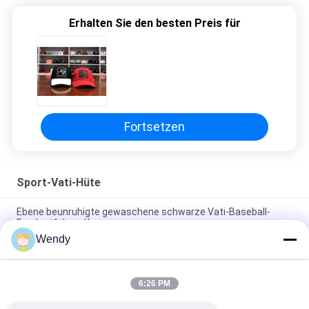
Erhalten Sie den besten Preis für
Fortsetzen
Sport-Vati-Hüte
Ebene beunruhigte gewaschene schwarze Vati-Baseball-
Fernlastfahrer-Kappe
Wendy
56cm unstrukturierte Vati-Baseballmütze-Stickerei Logo
Customized
6:26 PM
Freier Raum trägt Vati-Hüte mit Sonntags-Metallschnallen-
Stickerei-Logo zur Schau