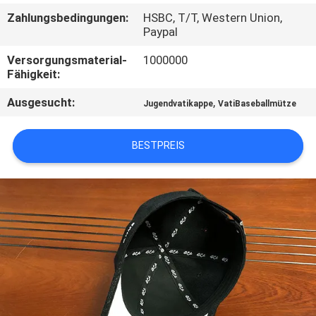
Zahlungsbedingungen:
HSBC, T/T, Western Union,
TRETEN
Paypal
SIE
Versorgungsmaterial-
1000000
Fähigkeit:
MIT
UNS
Ausgesucht:
,
Jugendvatikappe
VatiBaseballmütze
IN
BESTPREIS
VERBINDUNG
NACHRICHTEN
FÄLLE
SITEMAP