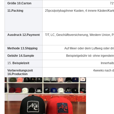
Größe 10.Carton
72
11.Packing
25pcs/polybag/inner Kasten, 4 innere Kästen/Kart
Ausdruck 12.Payment
T/T, LC, Geschäftsversicherung, Western Union, P
Methode 13.Shipping
Auf Meer oder dem Luftweg oder dr
Gebühr 14.Sample
Beispielgebühr ist- ohne irgende
15.
Beispielzeit
Innerhal
Vorbereitungszeit
4weeks nach d
16.Production