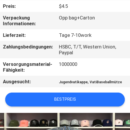
Preis:
$4.5
TRETEN
Verpackung
Opp bag+Carton
SIE
Informationen:
MIT
Lieferzeit:
Tage 7-10work
UNS
Zahlungsbedingungen:
HSBC, T/T, Western Union,
IN
Paypal
VERBINDUNG
Versorgungsmaterial-
1000000
Fähigkeit:
NACHRICHTEN
Ausgesucht:
,
Jugendvatikappe
VatiBaseballmütze
FÄLLE
BESTPREIS
SITEMAP