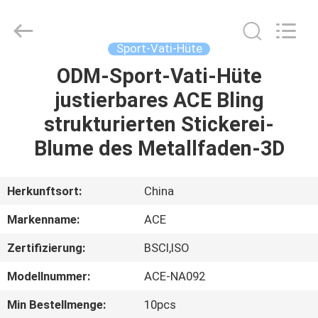
Headwear
Manufacturing
Co.,
Ltd..
All
Sport-Vati-Hüte
Rights
Reserved.
ODM-Sport-Vati-Hüte
HAUS
justierbares ACE Bling
PRODUKTE
strukturierten Stickerei-
Blume des Metallfaden-3D
ÜBER
UNS
Herkunftsort:
China
Markenname:
ACE
FABRIK-
Zertifizierung:
BSCI,ISO
AUSFLUG
Modellnummer:
ACE-NA092
QUALITÄTSKONTROLLE
Min Bestellmenge:
10pcs