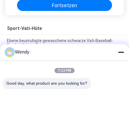
Fortsetzen
Sport-Vati-Hüte
Ebene beunruhigte gewaschene schwarze Vati-Baseball-
Fernlastfahrer-Kappe
Wendy
56cm unstrukturierte Vati-Baseballmütze-Stickerei Logo
Customized
7:13 PM
Freier Raum trägt Vati-Hüte mit Sonntags-Metallschnallen-
Stickerei-Logo zur Schau
Good day, what product are you looking for?
Beliebte Kategorien
Alle
Gestickte 
Druckbaseballmützen
Baseballmützen
5 Platten-
Fernlastfahrerkappe 