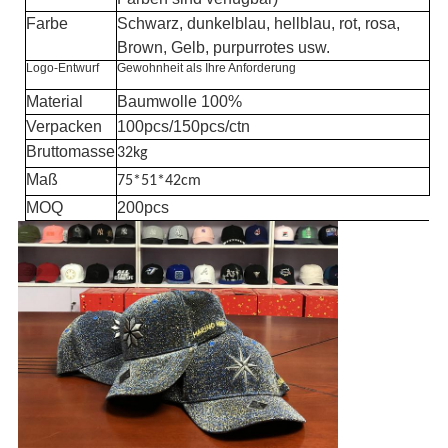
Farbe
Schwarz, dunkelblau, hellblau, rot, rosa,
Brown, Gelb, purpurrotes usw.
Logo-Entwurf
Gewohnheit als Ihre Anforderung
Material
Baumwolle 100%
Verpacken
100pcs/150pcs/ctn
Bruttomasse
32kg
Maß
75*51*42cm
MOQ
200pcs