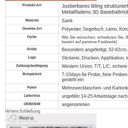
Produkt-Art
Justierbares Bling strukturie
Metallfadens 3D Baseballmü
Material
Samt
Gewebe-Art
Polyester, Segeltuch, camo, Kor
Farbe
Wie Sie wünschen, schwärzen Sie, Bl
basiert auf pantone Farbkarte)
Größe
Besonders angefertigt, 52-62cm
Logo
Stickerei, Drucken, Applikation,
Zahlungsbedingung
Western Union, T/T, L/C, sicher
Beispielzeit
7-10days für Probe, freie Prob
gestellt ein
Paket
Mehrzwecktaschen- und Kartonka
Lieferfrist
ungefähr 14-25 Arbeitstage nach
OEM/ODM
angenommen
Hintere Schließung: