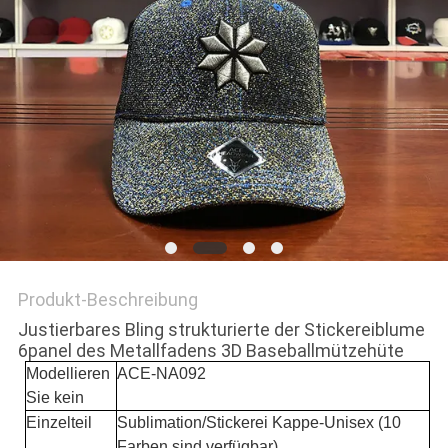
PRIVACY
POLICY
Produkt-Beschreibung
Justierbares Bling strukturierte der Stickereiblume
6panel des Metallfadens 3D Baseballmützehüte
Modellieren
ACE-NA092
Sie kein
Einzelteil
Sublimation/Stickerei Kappe-Unisex (10
Farben sind verfügbar)