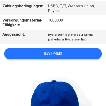
Zahlungsbedingungen:
HSBC, T/T, Western Union,
TRETEN
Paypal
SIE
Versorgungsmaterial-
1000000
Fähigkeit:
MIT
UNS
Ausgesucht:
,
Hysterese trägt Hüte zur Schau
justierbarer Hysteresenhut
IN
VERBINDUNG
BESTPREIS
NACHRICHTEN
FÄLLE
SITEMAP