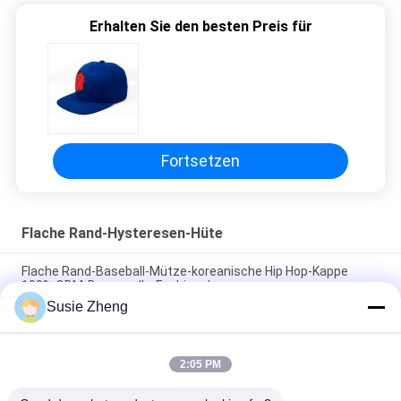
Erhalten Sie den besten Preis für
Fortsetzen
Flache Rand-Hysteresen-Hüte
Flache Rand-Baseball-Mütze-koreanische Hip Hop-Kappe
100% ODM-Baumwolle-Fashional
Susie Zheng
Baumwolle flacher Bill Gorras 3D stickte Hysteresen-Hüte für
Männer
2:05 PM
Customized Design black embroidery national flag special
plastic buckle eagle Logo Sports Snapback Hats Caps