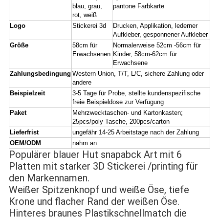
blau, grau,
pantone Farbkarte
rot, weiß
Logo
Stickerei 3d
Drucken, Applikation, lederner
Aufkleber, gesponnener Aufkleber
Größe
58cm für
Normalerweise 52cm -56cm für
Erwachsenen
Kinder, 58cm-62cm für
Erwachsene
Zahlungsbedingung
Western Union, T/T, L/C, sichere Zahlung oder
andere
Beispielzeit
3-5 Tage für Probe, stellte kundenspezifische
freie Beispieldose zur Verfügung
Paket
Mehrzwecktaschen- und Kartonkasten;
25pcs/poly Tasche, 200pcs/carton
Lieferfrist
ungefähr 14-25 Arbeitstage nach der Zahlung
OEM/ODM
nahm an
Populärer blauer Hut snapabck Art mit 6 
Platten mit starker 3D Stickerei /printing für 
den Markennamen.
Weißer Spitzenknopf und weiße Öse, tiefe 
Krone und flacher Rand der weißen Öse.
Hinteres braunes Plastikschnellmatch die 