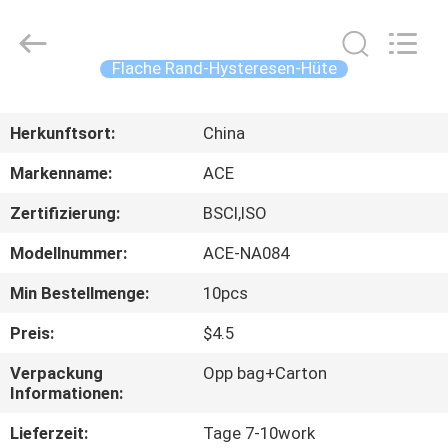
Headwear
Manufacturing
Co.,
Ltd..
All
Flache Rand-Hysteresen-Hüte
Rights
Reserved.
HAUS
Herkunftsort:
China
PRODUKTE
Markenname:
ACE
Zertifizierung:
BSCI,ISO
ÜBER
Modellnummer:
ACE-NA084
UNS
Min Bestellmenge:
10pcs
FABRIK-
Preis:
$4.5
AUSFLUG
Verpackung
Opp bag+Carton
Informationen:
QUALITÄTSKONTROLLE
Lieferzeit:
Tage 7-10work