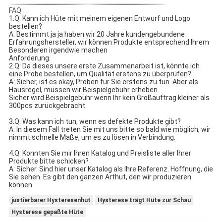
FAQ
1.Q: Kann ich Hüte mit meinem eigenen Entwurf und Logo 
bestellen?
A: Bestimmt ja ja haben wir 20 Jahre kundengebundene 
Erfahrungshersteller, wir können Produkte entsprechend Ihrem 
Besonderen irgendwie machen
Anforderung.
2.Q: Da dieses unsere erste Zusammenarbeit ist, könnte ich 
eine Probe bestellen, um Qualität erstens zu überprüfen?
A: Sicher, ist es okay, Proben für Sie erstens zu tun. Aber als 
Hausregel, müssen wir Beispielgebühr erheben.
Sicher wird Beispielgebühr wenn Ihr kein Großauftrag kleiner als 
300pcs zurückgebracht.
3.Q: Was kann ich tun, wenn es defekte Produkte gibt?
A: In diesem Fall treten Sie mit uns bitte so bald wie möglich, wir 
nimmt schnelle Maße, um es zu lösen in Verbindung.
4.Q: Konnten Sie mir Ihren Katalog und Preisliste aller Ihrer 
Produkte bitte schicken?
A: Sicher. Sind hier unser Katalog als Ihre Referenz. Hoffnung, die 
Sie sehen. Es gibt den ganzen Arthut, den wir produzieren 
können
justierbarer Hysteresenhut
Hysterese trägt Hüte zur Schau
Hysterese gepaßte Hüte