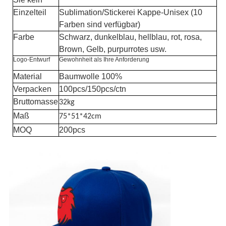
Einzelteil
Sublimation/Stickerei Kappe-Unisex (10
Farben sind verfügbar)
Farbe
Schwarz, dunkelblau, hellblau, rot, rosa,
Brown, Gelb, purpurrotes usw.
Logo-Entwurf
Gewohnheit als Ihre Anforderung
Material
Baumwolle 100%
Verpacken
100pcs/150pcs/ctn
Bruttomasse
32kg
Maß
75*51*42cm
MOQ
200pcs