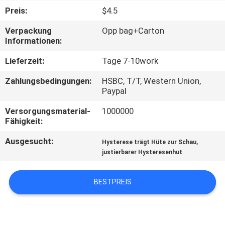
Preis:
$4.5
TRETEN
Verpackung
Opp bag+Carton
SIE
Informationen:
MIT
Lieferzeit:
Tage 7-10work
UNS
Zahlungsbedingungen:
HSBC, T/T, Western Union,
IN
Paypal
VERBINDUNG
Versorgungsmaterial-
1000000
Fähigkeit:
NACHRICHTEN
Ausgesucht:
,
Hysterese trägt Hüte zur Schau
justierbarer Hysteresenhut
FÄLLE
BESTPREIS
SITEMAP