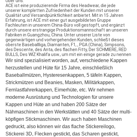
Über uns:
ACE ist eine produzierende Firma des Headwear, die jede
unserer kompletten Zufriedenheit der Kunden mit unserer
Qualität und Versandpünktlichkeit anbietet. Mit in 15 Jahren
Erfahrung, ist ACE mit einer gut ausgebildeten Gruppe
Fachleuten in unserem China-Büro voll gestopft, und ergänzt
durch unsere erstrangige Produktionsmannschaft an unseren
Fabriken in Guangzhou, China. Unter unserer Liste von
gegenwärtigen und vorhergehenden Kunden, schließt dieses
oberste Baseballliga, Diamanten, F1, , PGA (China), Simpsons,
des Descente, des Anta, des flachen Fitty, Der SCHMIERE, RED
BULLS, Des WIZ Khalifa usw., um mit ein einige gerade zu nennen
Wir sind spezialisiert worden, auf, verschiedene Kappen
herzustellen und Hüte für 15 Jahre, einschließlich
Baseballmützen, Hysteresenkappen, 5 täfeln Kappen,
Strickmützen und Beanies, Masken, Militärkappen,
Fernlastfahrerkappen, Eimerhüte, etc. Wir nehmen
moderne Ausrüstung und Technologien für unsere
Kappen und Hüte an und haben 200 Sätze der
Nähmaschinen in den Werkstätten und 40 Sätze der multi-
köpfigen Stickmaschinen. Wir auch haben Maschinen
gedruckt, also können wir das flache Stickereilogo,
Stickerei 3D, Flecken gestickt, das Scharen gestickt,