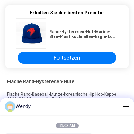
Erhalten Sie den besten Preis für
Rand-Hysteresen-Hut-Marine-
Blau-Plastikschnallen-Eagle-Logo
der Größen-58cm flaches
Fortsetzen
Flache Rand-Hysteresen-Hüte
Flache Rand-Baseball-Mütze-koreanische Hip Hop-Kappe
100% ODM-Baumwolle-Fashional
Wendy
Baumwolle flacher Bill Gorras 3D stickte Hysteresen-Hüte für
Männer
11:08 AM
Customized Design black embroidery national flag special
plastic buckle eagle Logo Sports Snapback Hats Caps