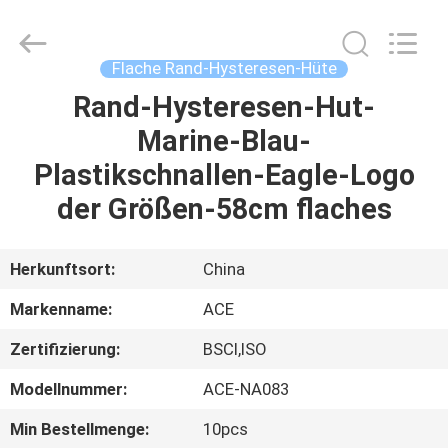
Headwear
Manufacturing
Co.,
Ltd..
All
Flache Rand-Hysteresen-Hüte
Rights
Reserved.
Rand-Hysteresen-Hut-
HAUS
Marine-Blau-
PRODUKTE
Plastikschnallen-Eagle-Logo
der Größen-58cm flaches
ÜBER
UNS
Herkunftsort:
China
Markenname:
ACE
FABRIK-
Zertifizierung:
BSCI,ISO
AUSFLUG
Modellnummer:
ACE-NA083
QUALITÄTSKONTROLLE
Min Bestellmenge:
10pcs