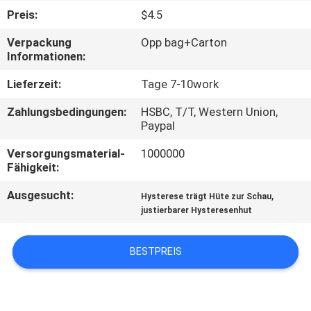
Preis:
$4.5
TRETEN
Verpackung
Opp bag+Carton
SIE
Informationen:
MIT
Lieferzeit:
Tage 7-10work
UNS
Zahlungsbedingungen:
HSBC, T/T, Western Union,
IN
Paypal
VERBINDUNG
Versorgungsmaterial-
1000000
Fähigkeit:
NACHRICHTEN
Ausgesucht:
,
Hysterese trägt Hüte zur Schau
justierbarer Hysteresenhut
FÄLLE
BESTPREIS
SITEMAP