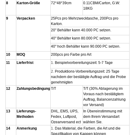
8
Karton-Größe
72*48*39cm
0.11CBM/Carton, G.W:
18KG
9
Verpacken
25Pcs pro Mehrzwecktasche, 200Pcs pro
Karton.
20" Behälter kann 40.000 PC setzen.
40" Behälter kann 80.000 PC setzen.
40" hoch Behälter kann 90.000 PC setzen.
10
MOQ
200pcs pro Farbe pro Art
11
Lieferfrist
1.
Beispielvorbereitungszeit: 5-7 Tage
2.
Produktions-Vorbereitungszeit: 25 Tage
nachdem der bestätigte Auftrag und die Probe
genehmigten
12
Zahlungsbedingung
T/T
T/T (30% Ablagerung im
Voraus nach bestätigtem
Auftrag, Balancenzahlung
vor Versand)
13
Lieferungs-
DHL, EMS, UPS,
In Übereinstimmung mit
Methoden
Fedex, Luftpost,
dem Ihrem Versandart
Ozeanversand ect
wählen Sie.
14
Anmerkung
1.
Das Material, die Farben, die Art und die
Spezifikation von Kappen können