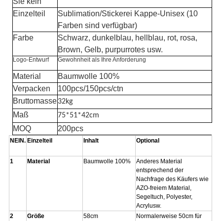
Sie kein
Einzelteil
Sublimation/Stickerei Kappe-Unisex (10
Farben sind verfügbar)
Farbe
Schwarz, dunkelblau, hellblau, rot, rosa,
Brown, Gelb, purpurrotes usw.
Logo-Entwurf
Gewohnheit als Ihre Anforderung
Material
Baumwolle 100%
Verpacken
100pcs/150pcs/ctn
Bruttomasse
32kg
Maß
75*51*42cm
MOQ
200pcs
NEIN.
Einzelteil
Inhalt
Optional
1
Material
Baumwolle 100%
Anderes Material
entsprechend der
Nachfrage des Käufers wie
AZO-freiem Material,
Segeltuch, Polyester,
Acrylusw.
2
Größe
58cm
Normalerweise 50cm für