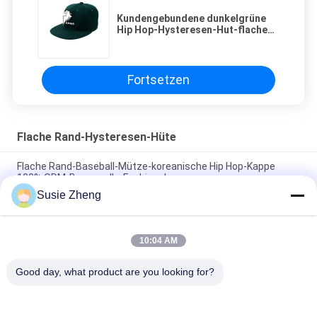
Kundengebundene dunkelgrüne
Hip Hop-Hysteresen-Hut-flache
Rand-Baumwolle 100%
Fortsetzen
Flache Rand-Hysteresen-Hüte
Flache Rand-Baseball-Mütze-koreanische Hip Hop-Kappe
100% ODM-Baumwolle-Fashional
Susie Zheng
Baumwolle flacher Bill Gorras 3D stickte Hysteresen-Hüte für
Männer
10:04 AM
Customized Design black embroidery national flag special
plastic buckle eagle Logo Sports Snapback Hats Caps
Good day, what product are you looking for?
Beliebte Kategorien
Alle