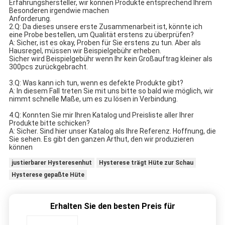
Erfahrungshersteller, wir können Produkte entsprechend Ihrem 
Besonderen irgendwie machen
Anforderung.
2.Q: Da dieses unsere erste Zusammenarbeit ist, könnte ich 
eine Probe bestellen, um Qualität erstens zu überprüfen?
A: Sicher, ist es okay, Proben für Sie erstens zu tun. Aber als 
Hausregel, müssen wir Beispielgebühr erheben.
Sicher wird Beispielgebühr wenn Ihr kein Großauftrag kleiner als 
300pcs zurückgebracht.
3.Q: Was kann ich tun, wenn es defekte Produkte gibt?
A: In diesem Fall treten Sie mit uns bitte so bald wie möglich, wir 
nimmt schnelle Maße, um es zu lösen in Verbindung.
4.Q: Konnten Sie mir Ihren Katalog und Preisliste aller Ihrer 
Produkte bitte schicken?
A: Sicher. Sind hier unser Katalog als Ihre Referenz. Hoffnung, die 
Sie sehen. Es gibt den ganzen Arthut, den wir produzieren 
können
justierbarer Hysteresenhut
Hysterese trägt Hüte zur Schau
Hysterese gepaßte Hüte
Erhalten Sie den besten Preis für