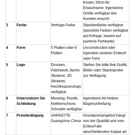
Kinder, 58cm für
Erwachsene. Irgendeine
Größe verfügbar wie
Kunden ersucht
3
Farbe
Vertrags-Farbe
Standardfarbe verfügbar
(spezielle Farben verfügbar
auf Anfrage, basiert auf
pantone Farbkarte)
4
Form
5 Platten oder 6
Unconstructed oder
Platten
irgendein anderer Entwurf
oder Form
5
Logo
Drucken,
Stellen Sie bitte Ihre Grafik,
Patchwork, flache
Bilder oder Stammprobe
Stickerei, 3D
zur Verfügung
Stickerei,
Hochfrequenzlogo
verfügbar
6
Unterstützen Sie
Messing, Plastik,
Irgendeine Art hintere
Schließung
Klettverschluss
Bügelschließung
Schnalle verfügbar
7
Preisbedingung
UHRKETTE
Grundpreisangebot hängt
Guangzhou China
von der Qualität und vom
Entwurf der
abschließenden Kappe ab