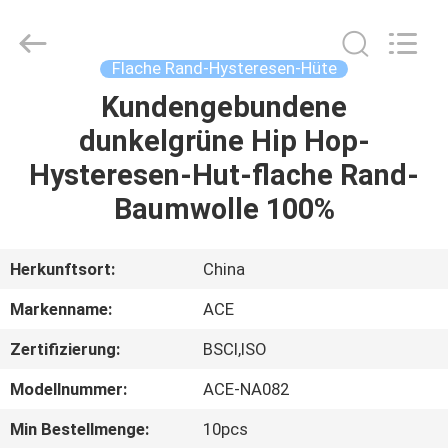
Headwear
Manufacturing
Co.,
Ltd..
All
Flache Rand-Hysteresen-Hüte
Rights
Reserved.
Kundengebundene
HAUS
dunkelgrüne Hip Hop-
PRODUKTE
Hysteresen-Hut-flache Rand-
Baumwolle 100%
ÜBER
UNS
Herkunftsort:
China
Markenname:
ACE
FABRIK-
Zertifizierung:
BSCI,ISO
AUSFLUG
Modellnummer:
ACE-NA082
QUALITÄTSKONTROLLE
Min Bestellmenge:
10pcs