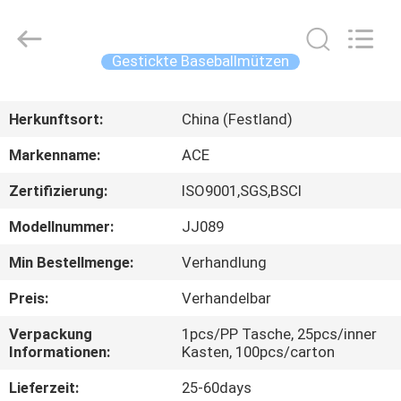
Headwear
Manufacturing
Co.,
Ltd..
All
Gestickte Baseballmützen
Rights
Reserved.
HAUS
Herkunftsort:
China (Festland)
PRODUKTE
Markenname:
ACE
Zertifizierung:
ISO9001,SGS,BSCI
ÜBER
Modellnummer:
JJ089
UNS
Min Bestellmenge:
Verhandlung
FABRIK-
Preis:
Verhandelbar
AUSFLUG
Verpackung
1pcs/PP Tasche, 25pcs/inner
Informationen:
Kasten, 100pcs/carton
QUALITÄTSKONTROLLE
Lieferzeit:
25-60days