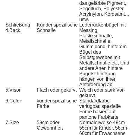
das gefärbte Pigment,
Segeltuch, Polyester,
Acrylnylon, Kordsamt…
usw.
Schließung
Kundenspezifische
Lederrückenbügel mit
4.Back
Schnalle
Messing,
Plastikschnalle,
Metallschnalle,
Gummiband, hinterem
Bügel des
Selbstgewebes mit
Metallschnalle etc. Und
andere Arten hintere
Bügelschließung
hängen von Ihrer
Anforderung ab
5.Visor
Flach oder gekurvt
Weich oder stark Vor-
gekurvt
6.Color
kundenspezifische
Standardfarbe
Farbe
verfügbar, spezielle
Farbe basiert auf
pantone Farbkarte
7.Size
58cm oder
Normalerweise 48cm-
Gewohnheit
55cm für Kinder, 56cm-
60cm für Erwachsene