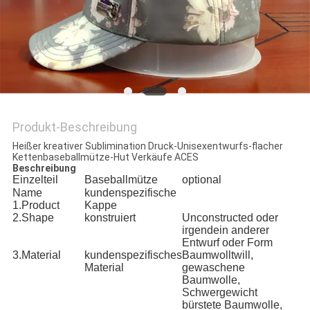
PRIVACY
POLICY
Produkt-Beschreibung
Heißer kreativer Sublimination Druck-Unisexentwurfs-flacher
Kettenbaseballmütze-Hut Verkäufe ACES
Beschreibung
Einzelteil
Baseballmütze
optional
Name
kundenspezifische
1.Product
Kappe
2.Shape
konstruiert
Unconstructed oder
irgendein anderer
Entwurf oder Form
3.Material
kundenspezifisches
Baumwolltwill,
Material
gewaschene
Baumwolle,
Schwergewicht
bürstete Baumwolle,