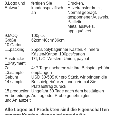
8.Logo und
fertigen Sie
Drucken,
Entwurf
kundenspezifisch
Hitzetransferdruck,
an
Normal geprägt,
gesponnener Ausweis,
Paillette,
Metallausweis,
appliqué, ect
9.MOQ
100pcs
Größe
62cm*48cm*36cm
10.Carton
11.packing
25pcs/polybag/inner Kasten, 4 innere
Kästen/Karton, 100pcs/carton
Ausdrücke
T/T, L/C, Western Union, paypal
12Payment
Zeit
4~7 Tage nachdem wir Ihre Beispielgebühr
13.sample
empfangen
Gebühr
USD 30-50$ für pro Stück. wir bringen die
14.sample
Beispielgebühr zu Ihnen einmal Sie
Platzauftrag zurück
15.production
Ungefähr 30 Tage nach dem bestätigten
Vorbereitungs-
Auftrag oder Probe genehmigten
und Anlaufzeit
Alle Logos auf Produkten sind die Eigenschaften
unserer Kunden, diese sind gerade für