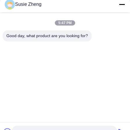
Susie Zheng
Platten-Baseballmütze-fester klassischer sechs Platten-
unstrukturierter Vati-Hut 100% des Polyester-6
5:47 PM
Fernlastfahrer gebogene Platten-Vati-Kappe des Rand-sechs
stickte USA-Logo
Good day, what product are you looking for?
Beliebte Kategorien
Alle
Gestickte 
Druckbaseballmützen
Baseballmützen
5 Platten-
Fernlastfahrerkappe 
Baseballmütze
Mit 5 Platten
Flache Rand-
Justierbare Golf-
Hysteresen-Hüte
Hüte
Sport-Vati-Hüte
Fischer-Eimer-Hut