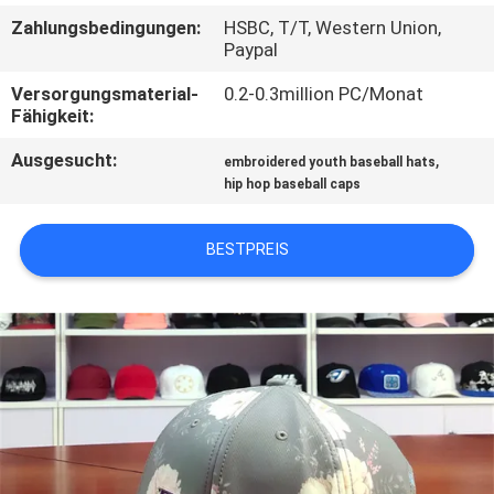
Zahlungsbedingungen:
HSBC, T/T, Western Union,
TRETEN
Paypal
SIE
Versorgungsmaterial-
0.2-0.3million PC/Monat
Fähigkeit:
MIT
UNS
Ausgesucht:
,
embroidered youth baseball hats
hip hop baseball caps
IN
VERBINDUNG
BESTPREIS
NACHRICHTEN
FÄLLE
SITEMAP