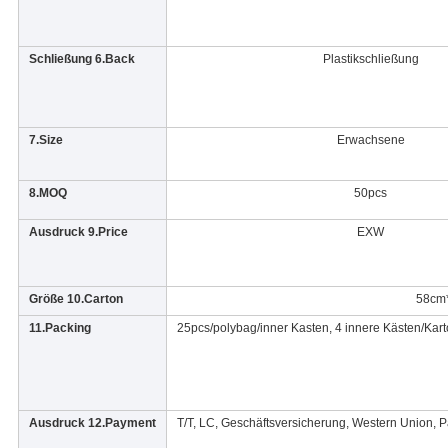
Schließung 6.Back
Plastikschließung
7.Size
Erwachsene
8.MOQ
50pcs
Ausdruck 9.Price
EXW
Größe 10.Carton
58cm
11.Packing
25pcs/polybag/inner Kasten, 4 innere Kästen/Kart
Ausdruck 12.Payment
T/T, LC, Geschäftsversicherung, Western Union, P