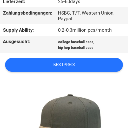
Lieferzeit:
25-60days
TRETEN
Zahlungsbedingungen:
HSBC, T/T, Western Union,
Paypal
SIE
Supply Ability:
0.2-0.3million pcs/month
MIT
UNS
Ausgesucht:
,
college baseball caps
hip hop baseball caps
IN
VERBINDUNG
BESTPREIS
NACHRICHTEN
FÄLLE
SITEMAP