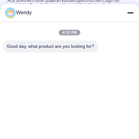
ACE brennen hohe Qualität kundenspezifischen Logo-3D
gestickten Baseballmütze-Hut mit Metallschnalle ein
Wendy
Platten-Baseballmütze-fester klassischer sechs Platten-
unstrukturierter Vati-Hut 100% des Polyester-6
4:32 PM
Fernlastfahrer gebogene Platten-Vati-Kappe des Rand-sechs
stickte USA-Logo
Good day, what product are you looking for?
Beliebte Kategorien
Alle
Gestickte 
Druckbaseballmützen
Baseballmützen
5 Platten-
Fernlastfahrerkappe 
Baseballmütze
Mit 5 Platten
Flache Rand-
Justierbare Golf-
Hysteresen-Hüte
Hüte
Sport-Vati-Hüte
Fischer-Eimer-Hut