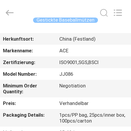
Headwear
Manufacturing
Co.,
Ltd..
All
Gestickte Baseballmützen
Rights
Reserved.
HAUS
Herkunftsort:
China (Festland)
PRODUKTE
Markenname:
ACE
Zertifizierung:
ISO9001,SGS,BSCI
ÜBER
Model Number:
JJ086
UNS
Minimum Order
Negotiation
Quantity:
FABRIK-
Preis:
Verhandelbar
AUSFLUG
Packaging Details:
1pcs/PP bag, 25pcs/inner box,
100pcs/carton
QUALITÄTSKONTROLLE