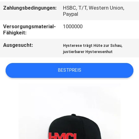
Zahlungsbedingungen:
HSBC, T/T, Western Union,
TRETEN
Paypal
SIE
Versorgungsmaterial-
1000000
Fähigkeit:
MIT
UNS
Ausgesucht:
,
Hysterese trägt Hüte zur Schau
justierbarer Hysteresenhut
IN
VERBINDUNG
BESTPREIS
NACHRICHTEN
FÄLLE
SITEMAP