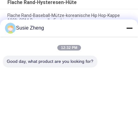
Flache Rand-Hysteresen-Hüte
Flache Rand-Baseball-Mütze-koreanische Hip Hop-Kappe
100% ODM-Baumwolle-Fashional
Susie Zheng
Baumwolle flacher Bill Gorras 3D stickte Hysteresen-Hüte für
Männer
12:32 PM
Customized Design black embroidery national flag special
plastic buckle eagle Logo Sports Snapback Hats Caps
Good day, what product are you looking for?
Beliebte Kategorien
Alle
Gestickte 
Druckbaseballmützen
Baseballmützen
5 Platten-
Fernlastfahrerkappe 
Baseballmütze
Mit 5 Platten
Flache Rand-
Justierbare Golf-
Hysteresen-Hüte
Hüte