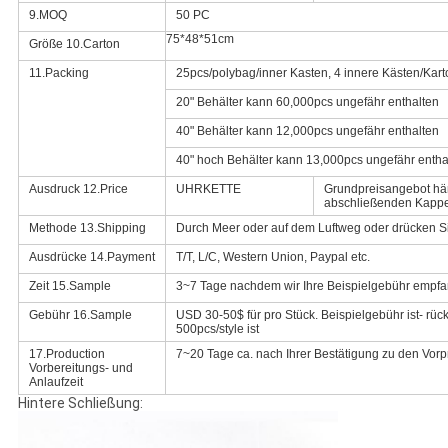
9.MOQ
50 PC
75*48*51cm
Größe 10.Carton
11.Packing
25pcs/polybag/inner Kasten, 4 innere Kästen/Kart
20" Behälter kann 60,000pcs ungefähr enthalten
40" Behälter kann 12,000pcs ungefähr enthalten
40" hoch Behälter kann 13,000pcs ungefähr entha
Ausdruck 12.Price
UHRKETTE
Grundpreisangebot häng
abschließenden Kapp
Methode 13.Shipping
Durch Meer oder auf dem Luftweg oder drücken S
Ausdrücke 14.Payment
T/T, L/C, Western Union, Paypal etc.
Zeit 15.Sample
3~7 Tage nachdem wir Ihre Beispielgebühr empf
Gebühr 16.Sample
USD 30-50$ für pro Stück. Beispielgebühr ist- rüc
500pcs/style ist
17.Production
7~20 Tage ca. nach Ihrer Bestätigung zu den Vor
Vorbereitungs- und
Anlaufzeit
Hintere Schließung: