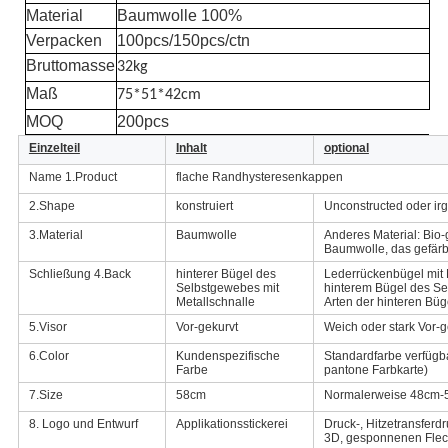
Material
Baumwolle 100%
Verpacken
100pcs/150pcs/ctn
Bruttomasse
32kg
Maß
75*51*42cm
MOQ
200pcs
Einzelteil
Inhalt
optional
Name 1.Product
flache Randhysteresenkappen
2.Shape
konstruiert
Unconstructed oder ir
3.Material
Baumwolle
Anderes Material: Bi
Baumwolle, das gefärbt
Schließung 4.Back
hinterer Bügel des
Lederrückenbügel mit 
Selbstgewebes mit
hinterem Bügel des Se
Metallschnalle
Arten der hinteren Bü
5.Visor
Vor-gekurvt
Weich oder stark Vor-g
6.Color
Kundenspezifische
Standardfarbe verfügba
Farbe
pantone Farbkarte)
7.Size
58cm
Normalerweise 48cm-5
8. Logo und Entwurf
Applikationsstickerei
Druck-, Hitzetransferdr
3D, gesponnenen Flecke