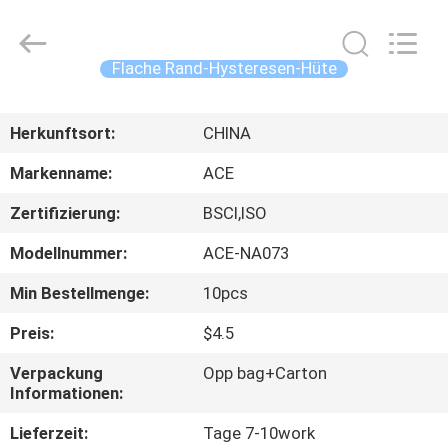
Headwear
Manufacturing
Co.,
Ltd..
All
Flache Rand-Hysteresen-Hüte
Rights
Reserved.
HAUS
Herkunftsort:
CHINA
PRODUKTE
Markenname:
ACE
Zertifizierung:
BSCI,ISO
ÜBER
Modellnummer:
ACE-NA073
UNS
Min Bestellmenge:
10pcs
FABRIK-
Preis:
$4.5
AUSFLUG
Verpackung
Opp bag+Carton
Informationen:
QUALITÄTSKONTROLLE
Lieferzeit:
Tage 7-10work