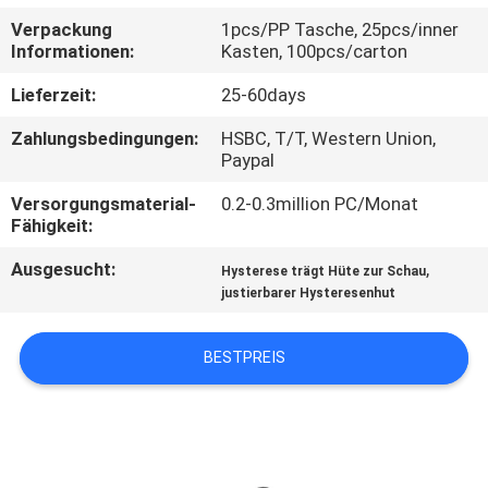
Verpackung
1pcs/PP Tasche, 25pcs/inner
TRETEN
Informationen:
Kasten, 100pcs/carton
SIE
Lieferzeit:
25-60days
MIT
Zahlungsbedingungen:
HSBC, T/T, Western Union,
UNS
Paypal
IN
Versorgungsmaterial-
0.2-0.3million PC/Monat
Fähigkeit:
VERBINDUNG
Ausgesucht:
,
Hysterese trägt Hüte zur Schau
justierbarer Hysteresenhut
NACHRICHTEN
BESTPREIS
FÄLLE
SITEMAP