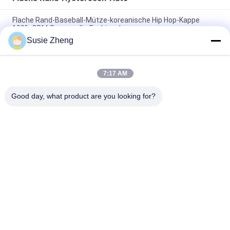
Flache Rand-Baseball-Mütze-koreanische Hip Hop-Kappe
100% ODM-Baumwolle-Fashional
Susie Zheng
Baumwolle flacher Bill Gorras 3D stickte Hysteresen-Hüte für
Männer
7:17 AM
Customized Design black embroidery national flag special
plastic buckle eagle Logo Sports Snapback Hats Caps
Good day, what product are you looking for?
Beliebte Kategorien
Alle
Gestickte 
Druckbaseballmützen
Baseballmützen
5 Platten-
Fernlastfahrerkappe 
Baseballmütze
Mit 5 Platten
Flache Rand-
Justierbare Golf-
Hysteresen-Hüte
Hüte