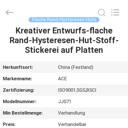
Headwear
Manufacturing
Co.,
Ltd..
All
Flache Rand-Hysteresen-Hüte
Rights
Reserved.
Kreativer Entwurfs-flache
HAUS
Rand-Hysteresen-Hut-Stoff-
PRODUKTE
Stickerei auf Platten
ÜBER
Herkunftsort:
China (Festland)
UNS
Markenname:
ACE
Zertifizierung:
ISO9001,SGS,BSCI
FABRIK-
Modellnummer:
JJ071
AUSFLUG
Min Bestellmenge:
Verhandlung
QUALITÄTSKONTROLLE
Preis:
Verhandelbar