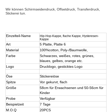
Wir können Schirmseidendruck, Offsetdruck, Transferdruck, 
Stickerei tun.
Einzelteil-Name
Hip-Hop-Kappe, flache Kappe, Hysteresen-
Kappe
Art
5 Platte, Platte 6
Material
100%cotton, Poly-/Baumwolle,
Farbe
Schwarzes, weißes, rotes, grünes, 
blaues, gelbes, orange etc.
Logo
Drucklogo, gesticktes Logo
Öse
Stickereiöse
Spitze
Vor gekurvt, flach
Größe
58cm für Erwachsenen und 50-56cm für 
Kinder
Probe
Verfügbar
Beispielzeit
7 Tage
M.O.Q
20PCS