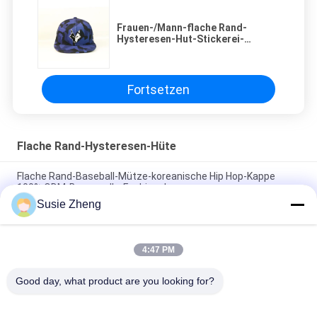
Frauen-/Mann-flache Rand-
Hysteresen-Hut-Stickerei-
tierischer Silk Druck-Kappe
Degital-Druck
Fortsetzen
Flache Rand-Hysteresen-Hüte
Flache Rand-Baseball-Mütze-koreanische Hip Hop-Kappe
100% ODM-Baumwolle-Fashional
Susie Zheng
Baumwolle flacher Bill Gorras 3D stickte Hysteresen-Hüte für
Männer
4:47 PM
Customized Design black embroidery national flag special
plastic buckle eagle Logo Sports Snapback Hats Caps
Good day, what product are you looking for?
Beliebte Kategorien
Alle