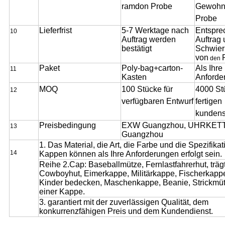
ramdon Probe
Gewohn
Probe
Lieferfrist
5-7 Werktage nach
Entspre
10
Auftrag werden
Auftrag 
bestätigt
Schwieri
von
den
Paket
Poly-bag+carton-
Als Ihre
11
Kasten
Anforde
MOQ
100 Stücke für
4000 St
12
verfügbaren Entwurf
fertigen
kundens
Preisbedingung
EXW Guangzhou, UHRKET
13
Guangzhou
1. Das Material, die Art, die Farbe und die Spezifikati
14
Kappen können als Ihre Anforderungen erfolgt sein.
Reihe 2.Cap: Baseballmütze, Fernlastfahrerhut, träg
Cowboyhut, Eimerkappe, Militärkappe, Fischerkapp
Kinder bedecken, Maschenkappe, Beanie, Strickmütz
einer Kappe.
3. garantiert mit der zuverlässigen Qualität, dem
konkurrenzfähigen Preis und dem Kundendienst.