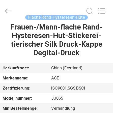
Headwear
Manufacturing
Co.,
Ltd..
All
Flache Rand-Hysteresen-Hüte
Rights
Reserved.
Frauen-/Mann-flache Rand-
HAUS
Hysteresen-Hut-Stickerei-
PRODUKTE
tierischer Silk Druck-Kappe
Degital-Druck
ÜBER
UNS
Herkunftsort:
China (Festland)
Markenname:
ACE
FABRIK-
Zertifizierung:
ISO9001,SGS,BSCI
AUSFLUG
Modellnummer:
JJ065
QUALITÄTSKONTROLLE
Min Bestellmenge:
Verhandlung