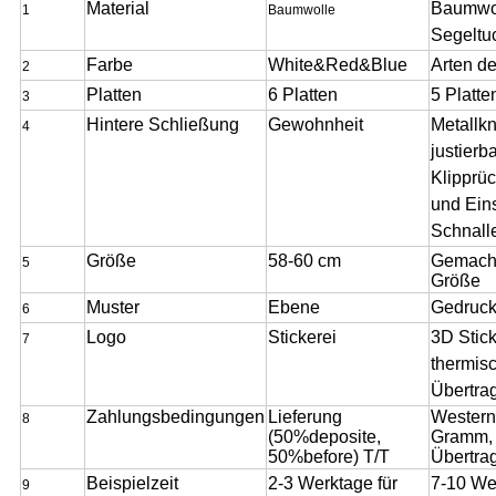
Material
Baumwol
1
Baumwolle
Segeltu
Farbe
White&Red&Blue
Arten d
2
Platten
6 Platten
5 Platte
3
Hintere Schließung
Gewohnheit
Metall
kn
4
justierb
Klipprüc
und Ein
Schnall
Größe
58
-60
cm
Gemacht
5
Größe
Muster
Ebene
Gedruck
6
Logo
Stickerei
3D Stick
7
thermis
Übertra
Zahlungsbedingungen
Lieferung
Western
8
(50%deposite,
Gramm,
50%before) T/T
Übertra
Beispielzeit
2-3 Werktage für
7-10 We
9