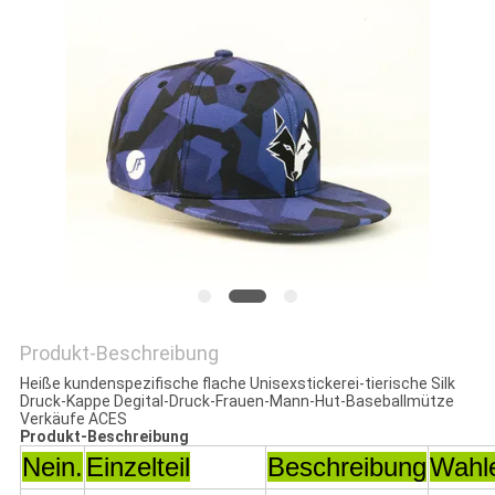
PRIVACY
POLICY
Produkt-Beschreibung
Heiße kundenspezifische flache Unisexstickerei-tierische Silk
Druck-Kappe Degital-Druck-Frauen-Mann-Hut-Baseballmütze
Verkäufe ACES
Produkt-Beschreibung
Nein.
Einzelteil
Beschreibung
Wahl