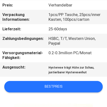
Preis:
Verhandelbar
TRETEN
Verpackung
1pcs/PP Tasche, 25pcs/inner
SIE
Informationen:
Kasten, 100pcs/carton
MIT
Lieferzeit:
25-60days
UNS
Zahlungsbedingungen:
HSBC, T/T, Western Union,
IN
Paypal
VERBINDUNG
Versorgungsmaterial-
0.2-0.3million PC/Monat
Fähigkeit:
NACHRICHTEN
Ausgesucht:
,
Hysterese trägt Hüte zur Schau
justierbarer Hysteresenhut
FÄLLE
BESTPREIS
SITEMAP