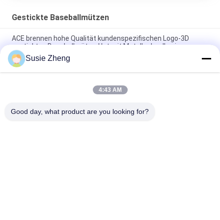
Gestickte Baseballmützen
ACE brennen hohe Qualität kundenspezifischen Logo-3D
gestickten Baseballmütze-Hut mit Metallschnalle ein
Susie Zheng
Platten-Baseballmütze-fester klassischer sechs Platten-
unstrukturierter Vati-Hut 100% des Polyester-6
4:43 AM
Fernlastfahrer gebogene Platten-Vati-Kappe des Rand-sechs
stickte USA-Logo
Good day, what product are you looking for?
Beliebte Kategorien
Alle
Gestickte 
Druckbaseballmützen
Baseballmützen
5 Platten-
Fernlastfahrerkappe 
Baseballmütze
Mit 5 Platten
Flache Rand-
Justierbare Golf-