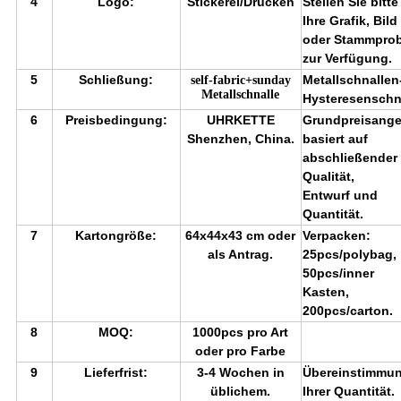
4
Logo:
Stickerei/Drucken
Stellen Sie bitte
Ihre Grafik, Bild
oder Stammpro
zur Verfügung.
5
Schließung:
Metallschnallen
self-fabric+sunday
Metallschnalle
Hysteresenschn
6
Preisbedingung:
UHRKETTE
Grundpreisang
Shenzhen, China.
basiert auf
abschließender
Qualität,
Entwurf und
Quantität.
7
Kartongröße:
64x44x43 cm oder
Verpacken:
als Antrag.
25pcs/polybag,
50pcs/inner
Kasten,
200pcs/carton.
8
MOQ:
1000pcs pro Art
oder pro Farbe
9
Lieferfrist:
3-4 Wochen in
Übereinstimmu
üblichem.
Ihrer Quantität.