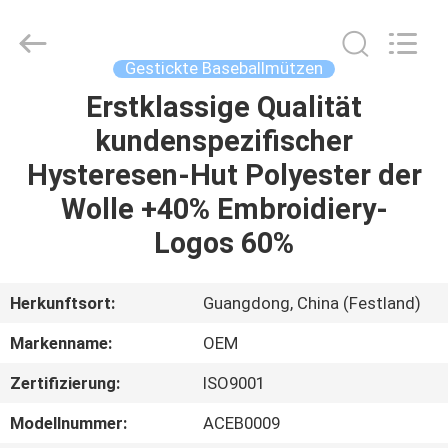
Headwear
Manufacturing
Co.,
Ltd..
All
Gestickte Baseballmützen
Rights
Reserved.
Erstklassige Qualität
HAUS
kundenspezifischer
PRODUKTE
Hysteresen-Hut Polyester der
Wolle +40% Embroidiery-
ÜBER
Logos 60%
UNS
Herkunftsort:
Guangdong, China (Festland)
FABRIK-
Markenname:
OEM
AUSFLUG
Zertifizierung:
ISO9001
QUALITÄTSKONTROLLE
Modellnummer:
ACEB0009