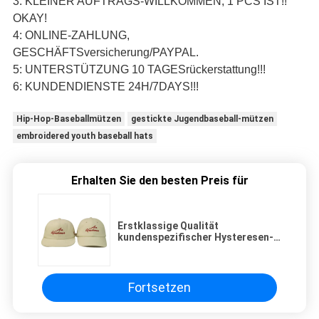
3: KLEINER AUFTRAGS-WILLKOMMEN, 1 PCS IST!!
OKAY!
4: ONLINE-ZAHLUNG,
GESCHÄFTSversicherung/PAYPAL.
5: UNTERSTÜTZUNG 10 TAGESrückerstattung!!!
6: KUNDENDIENSTE 24H/7DAYS!!!
Hip-Hop-Baseballmützen
gestickte Jugendbaseball-mützen
embroidered youth baseball hats
Erhalten Sie den besten Preis für
Erstklassige Qualität
kundenspezifischer Hysteresen-
Hut Polyester der Wolle +40%
Embroidiery-Logos 60%
Fortsetzen