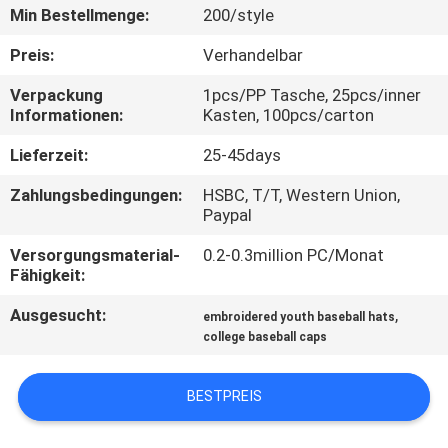
Min Bestellmenge:
200/style
TRETEN
Preis:
Verhandelbar
SIE
Verpackung
1pcs/PP Tasche, 25pcs/inner
MIT
Informationen:
Kasten, 100pcs/carton
UNS
Lieferzeit:
25-45days
IN
Zahlungsbedingungen:
HSBC, T/T, Western Union,
VERBINDUNG
Paypal
Versorgungsmaterial-
0.2-0.3million PC/Monat
NACHRICHTEN
Fähigkeit:
Ausgesucht:
,
embroidered youth baseball hats
FÄLLE
college baseball caps
BESTPREIS
SITEMAP