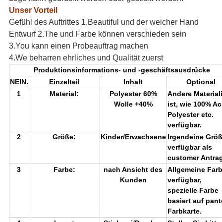
Unser Vorteil
Gefühl des Auftrittes 1.Beautiful und der weicher Hand
Entwurf 2.The und Farbe können verschieden sein
3.You kann einen Probeauftrag machen
4.We beharren ehrliches und Qualität zuerst
Produktionsinformations- und -geschäftsausdrücke
NEIN.
Einzelteil
Inhalt
Optional
1
Material:
Polyester 60%
Andere Material
Wolle +40%
ist, wie 100% Ac
Polyester etc.
verfügbar.
2
Größe:
Kinder/Erwachsene
Irgendeine Grö
verfügbar als
customer Antra
3
Farbe:
nach Ansicht des
Allgemeine Far
Kunden
verfügbar,
spezielle Farbe
basiert auf pan
Farbkarte.