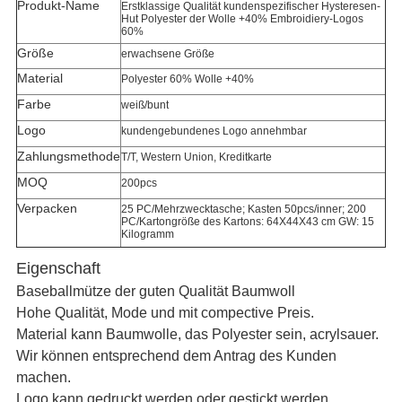
Produkt-Name
Erstklassige Qualität kundenspezifischer Hysteresen-
Hut Polyester der Wolle +40% Embroidiery-Logos
60%
Größe
erwachsene Größe
Material
Polyester 60% Wolle +40%
Farbe
weiß/bunt
Logo
kundengebundenes Logo annehmbar
Zahlungsmethode
T/T, Western Union, Kreditkarte
MOQ
200pcs
Verpacken
25 PC/Mehrzwecktasche; Kasten 50pcs/inner; 200
PC/Kartongröße des Kartons: 64X44X43 cm GW: 15
Kilogramm
Eigenschaft
Baseballmütze der guten Qualität Baumwoll
Hohe Qualität, Mode und mit compective Preis.
Material kann Baumwolle, das Polyester sein, acrylsauer.
Wir können entsprechend dem Antrag des Kunden
machen.
Logo kann gedruckt werden oder gestickt werden.