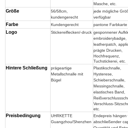
Masche, etc.
Größe
56/58cm,
jede mögliche Größ
kundengerecht
verfügbar
Farbe
Kundengerecht
pantone Farbkarte
Logo
Stickereiflecken/-druck
gesponnener Aufkl
embroiderybadge,
leatherpatch, appli
prägte Drucken,
Hochfrequenz,
Tuchstickerei, etc.
Hintere Schließung
prägeartige
Plastikschnalle,
Metallschnalle mit
Hysterese,
Bügel
Schieberschnalle,
Messingschnalle,
elastisches Band,
Reißverschlussschn
Verschluss-Sitzschn
etc.
Preisbedingung
UHRKETTE
Endepreis hängen
Guangzhou/Shenzhen
abschließender ca
Quantität und Entw