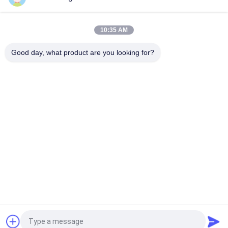
Platten-Baseballmütze-fester klassischer sechs Platten-
unstrukturierter Vati-Hut 100% des Polyester-6
10:35 AM
Fernlastfahrer gebogene Platten-Vati-Kappe des Rand-sechs
stickte USA-Logo
Good day, what product are you looking for?
Beliebte Kategorien
Alle
Gestickte 
Druckbaseballmützen
Baseballmützen
5 Platten-
Fernlastfahrerkappe 
Baseballmütze
Mit 5 Platten
Flache Rand-
Justierbare Golf-
Hysteresen-Hüte
Hüte
Sport-Vati-Hüte
Fischer-Eimer-Hut
Fordern Sie ein Angebot