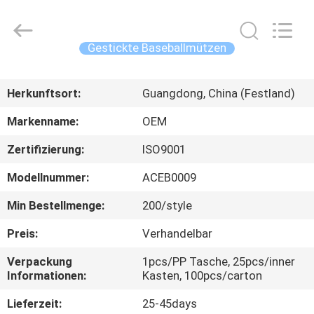
Headwear
Manufacturing
Co.,
Ltd..
All
Gestickte Baseballmützen
Rights
Reserved.
HAUS
Herkunftsort:
Guangdong, China (Festland)
PRODUKTE
Markenname:
OEM
Zertifizierung:
ISO9001
ÜBER
Modellnummer:
ACEB0009
UNS
Min Bestellmenge:
200/style
FABRIK-
Preis:
Verhandelbar
AUSFLUG
Verpackung
1pcs/PP Tasche, 25pcs/inner
Informationen:
Kasten, 100pcs/carton
QUALITÄTSKONTROLLE
Lieferzeit:
25-45days