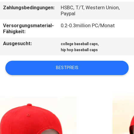
Zahlungsbedingungen:
HSBC, T/T, Western Union,
TRETEN
Paypal
SIE
Versorgungsmaterial-
0.2-0.3million PC/Monat
Fähigkeit:
MIT
UNS
Ausgesucht:
,
college baseball caps
hip hop baseball caps
IN
VERBINDUNG
BESTPREIS
NACHRICHTEN
FÄLLE
SITEMAP