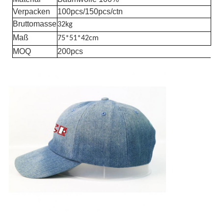
Verpacken
100pcs/150pcs/ctn
Bruttomasse
32kg
Maß
75*51*42cm
MOQ
200pcs