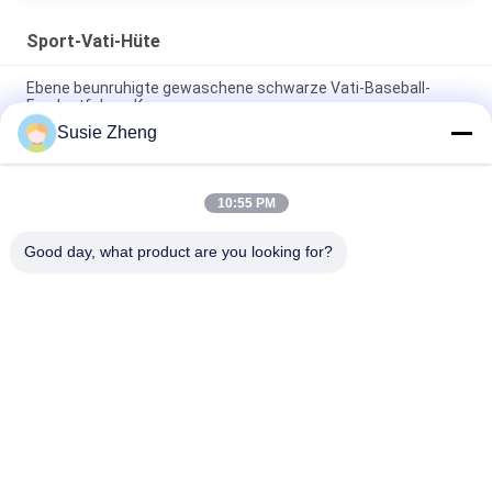
Sport-Vati-Hüte
Ebene beunruhigte gewaschene schwarze Vati-Baseball-
Fernlastfahrer-Kappe
Susie Zheng
56cm unstrukturierte Vati-Baseballmütze-Stickerei Logo
Customized
10:55 PM
Freier Raum trägt Vati-Hüte mit Sonntags-Metallschnallen-
Stickerei-Logo zur Schau
Good day, what product are you looking for?
Beliebte Kategorien
Alle
Gestickte 
Druckbaseballmützen
Baseballmützen
5 Platten-
Fernlastfahrerkappe 
Baseballmütze
Mit 5 Platten
Flache Rand-
Justierbare Golf-