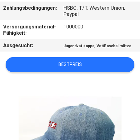
Zahlungsbedingungen:
HSBC, T/T, Western Union,
TRETEN
Paypal
SIE
Versorgungsmaterial-
1000000
Fähigkeit:
MIT
UNS
Ausgesucht:
,
Jugendvatikappe
VatiBaseballmütze
IN
BESTPREIS
VERBINDUNG
NACHRICHTEN
FÄLLE
SITEMAP