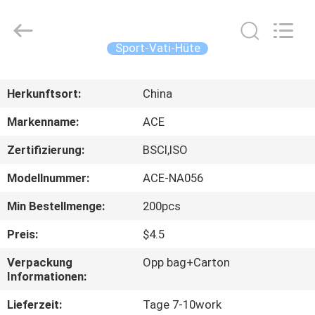
Headwear
Manufacturing
Co.,
Ltd..
All
Sport-Vati-Hüte
Rights
Reserved.
HAUS
Herkunftsort:
China
PRODUKTE
Markenname:
ACE
Zertifizierung:
BSCI,ISO
ÜBER
Modellnummer:
ACE-NA056
UNS
Min Bestellmenge:
200pcs
FABRIK-
Preis:
$4.5
AUSFLUG
Verpackung
Opp bag+Carton
Informationen:
QUALITÄTSKONTROLLE
Lieferzeit:
Tage 7-10work