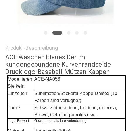
PRIVACY
POLICY
Produkt-Beschreibung
ACE waschen blaues Denim
kundengebundene Kurvenrandseide
Drucklogo-Baseball-Mützen Kappen
Modellieren
ACE-NA056
Sie kein
Einzelteil
Sublimation/Stickerei Kappe-Unisex (10
Farben sind verfügbar)
Farbe
Schwarz, dunkelblau, hellblau, rot, rosa,
Brown, Gelb, purpurrotes usw.
Logo-Entwurf
Gewohnheit als Ihre Anforderung
Material
Baumwolle 100%