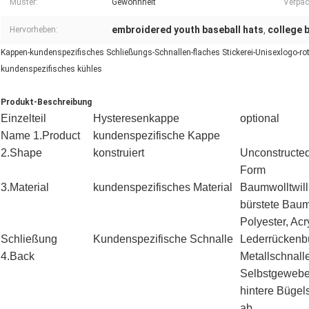
Muster:
Gewohnheit
Verpac
embroidered youth baseball hats
college 
Hervorheben:
,
Kappen-kundenspezifisches Schließungs-Schnallen-flaches Stickerei-Unisexlogo-r
kundenspezifisches kühles
Produkt-Beschreibung
Einzelteil
Hysteresenkappe
optional
Name 1.Product
kundenspezifische Kappe
2.Shape
konstruiert
Unconstructed
Form
3.Material
kundenspezifisches Material
Baumwolltwil
bürstete Baum
Polyester, Ac
Schließung
Kundenspezifische Schnalle
Lederrückenbü
4.Back
Metallschnall
Selbstgewebes
hintere Bügel
ab