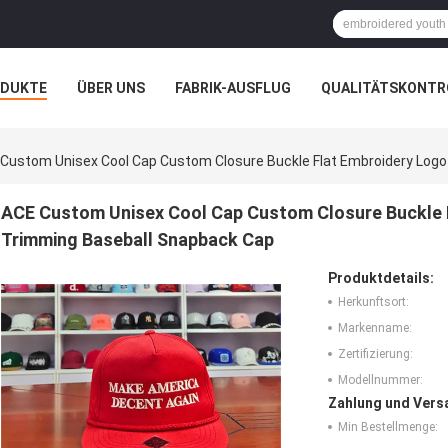
ODUKTE
ÜBER UNS
FABRIK-AUSFLUG
QUALITÄTSKONTR
N
FÄLLE
Custom Unisex Cool Cap Custom Closure Buckle Flat Embroidery Log
ACE Custom Unisex Cool Cap Custom Closure Buckle 
Trimming Baseball Snapback Cap
Produktdetails:
Herkunftsort:
Markenname:
Zertifizierung:
Modellnummer:
Zahlung und Vers
Min Bestellmenge: