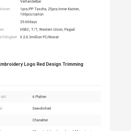
Verhandelbar
tionen:
1pcs/PP Tasche, 25pcs/inner Kasten,
100pcs/carton
25-60days
en:
HSBC, T/T, Western Union, Paypal
-Fähigkeit:
0.2-0.3million PC/Monat
Embroidery Logo Red Design Trimming
-Art:
6 Platten
l:
Gewohnheit
Charakter