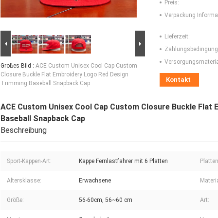
Preis:
Verpackung Informa
Lieferzeit:
Zahlungsbedingung
Versorgungsmaterial
Großes Bild :
ACE Custom Unisex Cool Cap Custom
Closure Buckle Flat Embroidery Logo Red Design
Kontakt
Trimming Baseball Snapback Cap
ACE Custom Unisex Cool Cap Custom Closure Buckle Flat 
Baseball Snapback Cap
Beschreibung
Sport-Kappen-Art:
Kappe Fernlastfahrer mit 6 Platten
Platten
Altersklasse:
Erwachsene
Materia
Größe:
56-60cm, 56~60 cm
Art: