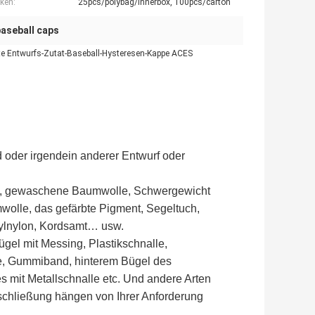
ken:
25pcs/polybag/innerbox, 100pcs/carton
baseball caps
ote Entwurfs-Zutat-Baseball-Hysteresen-Kappe ACES
 oder irgendein anderer Entwurf oder
l, gewaschene Baumwolle, Schwergewicht
wolle, das gefärbte Pigment, Segeltuch,
rylnylon, Kordsamt… usw.
gel mit Messing, Plastikschnalle,
e, Gummiband, hinterem Bügel des
 mit Metallschnalle etc. Und andere Arten
schließung hängen von Ihrer Anforderung