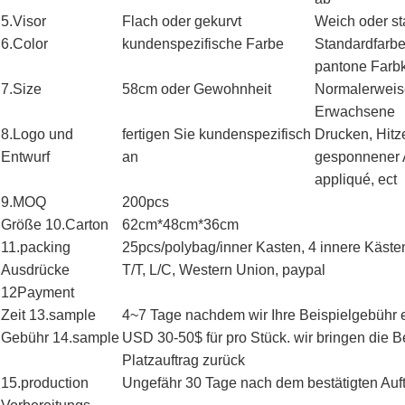
5.Visor
Flach oder gekurvt
Weich oder st
6.Color
kundenspezifische Farbe
Standardfarbe 
pantone Farbk
7.Size
58cm oder Gewohnheit
Normalerweis
Erwachsene
8.Logo und
fertigen Sie kundenspezifisch
Drucken, Hitz
Entwurf
an
gesponnener A
appliqué, ect
9.MOQ
200pcs
Größe 10.Carton
62cm*48cm*36cm
11.packing
25pcs/polybag/inner Kasten, 4 innere Käste
Ausdrücke
T/T, L/C, Western Union, paypal
12Payment
Zeit 13.sample
4~7 Tage nachdem wir Ihre Beispielgebühr
Gebühr 14.sample
USD 30-50$ für pro Stück. wir bringen die B
Platzauftrag zurück
15.production
Ungefähr 30 Tage nach dem bestätigten Auf