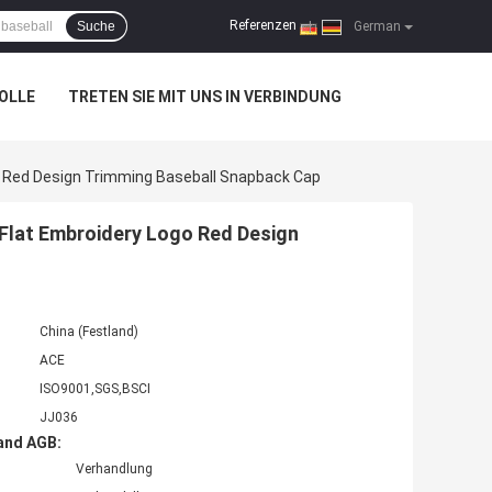
Referenzen
Suche
|
German
OLLE
TRETEN SIE MIT UNS IN VERBINDUNG
o Red Design Trimming Baseball Snapback Cap
Flat Embroidery Logo Red Design
China (Festland)
ACE
ISO9001,SGS,BSCI
JJ036
and AGB:
Verhandlung