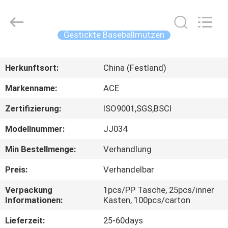
Headwear
Manufacturing
Co.,
Ltd..
All
Gestickte Baseballmützen
Rights
Reserved.
HAUS
Herkunftsort:
China (Festland)
PRODUKTE
Markenname:
ACE
Zertifizierung:
ISO9001,SGS,BSCI
ÜBER
Modellnummer:
JJ034
UNS
Min Bestellmenge:
Verhandlung
FABRIK-
Preis:
Verhandelbar
AUSFLUG
Verpackung
1pcs/PP Tasche, 25pcs/inner
Informationen:
Kasten, 100pcs/carton
QUALITÄTSKONTROLLE
Lieferzeit:
25-60days