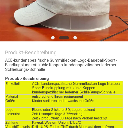
PRIVACY
POLICY
Produkt-Beschreibung
ACE-kundenspezifische Gummiflecken-Logo-Baseball-Sport-
Blindkupplung mit kühle Kappen-kundenspezifischer lederner
Schließungs-Schnalle
Produkt-Beschreibung
ACE-kundenspezifische Gummiflecken-Logo-Baseball-
Einzelteil
Sport-Blindkupplung mit kühle Kappen-
kundenspezifischer lederner Schließungs-Schnalle
Material
entsprechend Ihrem reqiurement
Größe
Kinder sortieren und erwachsene Größe
Logo
Ebene oder Stickerei 3D, Logo druckend
Lieferfrist
Zeit 1.sample: Tage 3-75working
Zeit 2.production: 30 Tage nach Proben bestätigt
Zahlung
Paypal, Western Union, T/T, L/C
Verschiffenweise
DHL, UPS, Fedex, TNT, durch Meer, auf dem Luftweg