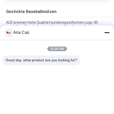
Gestickte Baseballmützen
ACE brennen hohe Qualität kundenspezifischen Logo-3D
gestickten Baseballmütze-Hut mit Metallschnalle ein
Aria Cao
Platten-Baseballmütze-fester klassischer sechs Platten-
unstrukturierter Vati-Hut 100% des Polyester-6
11:20 AM
Fernlastfahrer gebogene Platten-Vati-Kappe des Rand-sechs
stickte USA-Logo
Good day, what product are you looking for?
Beliebte Kategorien
Alle
Gestickte 
Druckbaseballmützen
Baseballmützen
5 Platten-
Fernlastfahrerkappe 
Baseballmütze
Mit 5 Platten