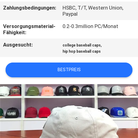
Zahlungsbedingungen:
HSBC, T/T, Western Union,
TRETEN
Paypal
SIE
Versorgungsmaterial-
0.2-0.3million PC/Monat
Fähigkeit:
MIT
UNS
Ausgesucht:
,
college baseball caps
hip hop baseball caps
IN
VERBINDUNG
BESTPREIS
NACHRICHTEN
FÄLLE
SITEMAP