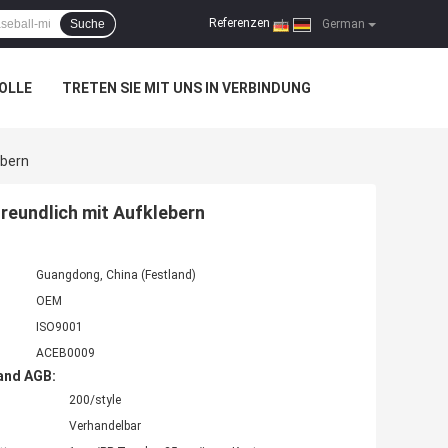
Referenzen
Suche
|
German
OLLE
TRETEN SIE MIT UNS IN VERBINDUNG
ebern
reundlich mit Aufklebern
Guangdong, China (Festland)
OEM
ISO9001
ACEB0009
and AGB:
200/style
Verhandelbar