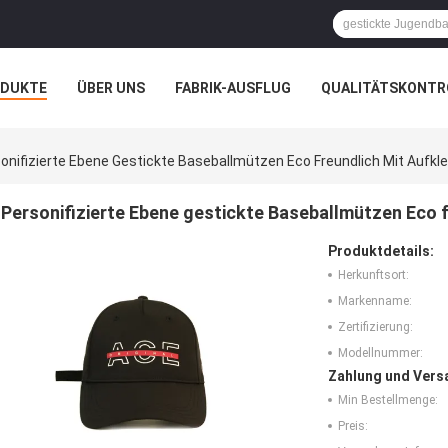
ODUKTE
ÜBER UNS
FABRIK-AUSFLUG
QUALITÄTSKONTR
N
FÄLLE
onifizierte Ebene Gestickte Baseballmützen Eco Freundlich Mit Aufkl
Personifizierte Ebene gestickte Baseballmützen Eco f
Produktdetails:
Herkunftsort:
Markenname:
Zertifizierung:
Modellnummer:
Zahlung und Vers
Min Bestellmenge:
Preis: