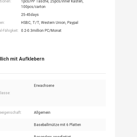
tionen:
1pcs/PP Tasche, 25pcs/inner Kasten,
100pcs/carton
25-45days
en:
HSBC, T/T, Western Union, Paypal
-Fähigkeit:
0.2-0.3million PC/Monat
lich mit Aufklebern
Erwachsene
klasse:
eigenschaft:
Allgemein
Baseballmütze mit 6 Platten