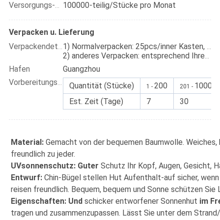
100000-teilig/Stücke pro Monat
Versorgungs-Fähigkeit:
Verpacken u. Lieferung
Verpackendetails
1) Normalverpacken: 25pcs/inner Kasten, 100pcs/ctn
2) anderes Verpacken: entsprechend Ihrer Anforderung
Hafen
Guangzhou
Vorbereitungs- und Anlaufzeit:
Quantität (Stücke)
200
1000
1 -
201 -
Est. Zeit (Tage)
7
30
Material:
 Gemacht von der bequemen Baumwolle. Weiches, br
freundlich zu jeder.
UVsonnenschutz: Guter
 Schutz Ihr Kopf, Augen, Gesicht, 
Entwurf:
 Chin-Bügel stellen Hut Aufenthalt-auf sicher, wenn
reisen freundlich. Bequem, bequem und Sonne schützen Sie 
Eigenschaften: Und
 schicker entworfener Sonnenhut 
im Fr
tragen und zusammenzupassen. Lässt Sie unter dem Strand/d