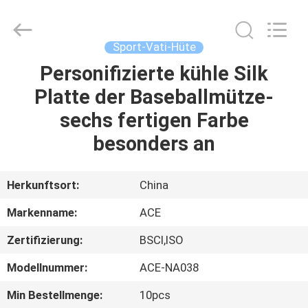
Headwear
Manufacturing
Co.,
Ltd..
All
Sport-Vati-Hüte
Rights
Reserved.
Personifizierte kühle Silk
HAUS
Platte der Baseballmütze-
PRODUKTE
sechs fertigen Farbe
besonders an
ÜBER
UNS
Herkunftsort:
China
Markenname:
ACE
FABRIK-
Zertifizierung:
BSCI,ISO
AUSFLUG
Modellnummer:
ACE-NA038
QUALITÄTSKONTROLLE
Min Bestellmenge:
10pcs