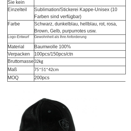
Sie kein
Einzelteil
Sublimation/Stickerei Kappe-Unisex (10
Farben sind verfügbar)
Farbe
Schwarz, dunkelblau, hellblau, rot, rosa,
Brown, Gelb, purpurrotes usw.
Logo-Entwurf
Gewohnheit als Ihre Anforderung
Material
Baumwolle 100%
Verpacken
100pcs/150pcs/ctn
Bruttomasse
32kg
Maß
75*51*42cm
MOQ
200pcs