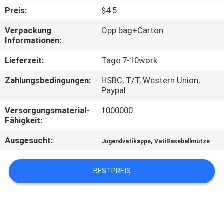
Preis:
$4.5
TRETEN
Verpackung
Opp bag+Carton
SIE
Informationen:
MIT
Lieferzeit:
Tage 7-10work
UNS
Zahlungsbedingungen:
HSBC, T/T, Western Union,
IN
Paypal
VERBINDUNG
Versorgungsmaterial-
1000000
Fähigkeit:
NACHRICHTEN
Ausgesucht:
,
Jugendvatikappe
VatiBaseballmütze
FÄLLE
BESTPREIS
SITEMAP