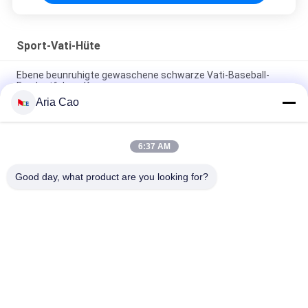
Sport-Vati-Hüte
Ebene beunruhigte gewaschene schwarze Vati-Baseball-
Fernlastfahrer-Kappe
Aria Cao
56cm unstrukturierte Vati-Baseballmütze-Stickerei Logo
Customized
6:37 AM
Freier Raum trägt Vati-Hüte mit Sonntags-Metallschnallen-
Stickerei-Logo zur Schau
Good day, what product are you looking for?
Beliebte Kategorien
Alle
Gestickte 
Druckbaseballmützen
Baseballmützen
5 Platten-
Fernlastfahrerkappe 
Baseballmütze
Mit 5 Platten