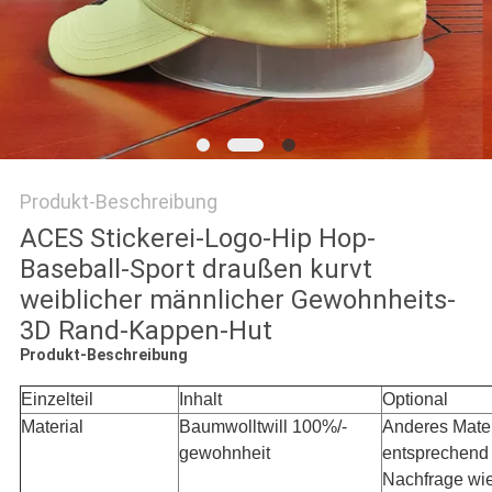
PRIVACY
POLICY
Produkt-Beschreibung
ACES Stickerei-Logo-Hip Hop-
Baseball-Sport draußen kurvt
weiblicher männlicher Gewohnheits-
3D Rand-Kappen-Hut
Produkt-Beschreibung
Einzelteil
Inhalt
Optional
Material
Baumwolltwill 100%/-
Anderes Mater
gewohnheit
entsprechend 
Nachfrage wi