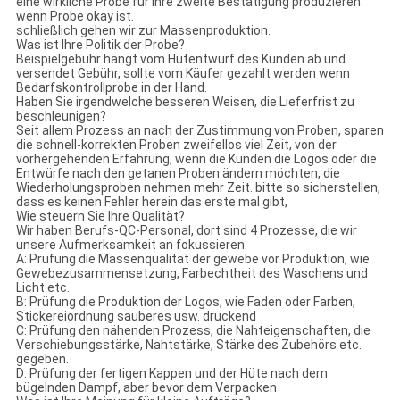
eine wirkliche Probe für Ihre zweite Bestätigung produzieren.
wenn Probe okay ist.
schließlich gehen wir zur Massenproduktion.
Was ist Ihre Politik der Probe?
Beispielgebühr hängt vom Hutentwurf des Kunden ab und
versendet Gebühr, sollte vom Käufer gezahlt werden wenn
Bedarfskontrollprobe in der Hand.
Haben Sie irgendwelche besseren Weisen, die Lieferfrist zu
beschleunigen?
Seit allem Prozess an nach der Zustimmung von Proben, sparen
die schnell-korrekten Proben zweifellos viel Zeit, von der
vorhergehenden Erfahrung, wenn die Kunden die Logos oder die
Entwürfe nach den getanen Proben ändern möchten, die
Wiederholungsproben nehmen mehr Zeit. bitte so sicherstellen,
dass es keinen Fehler herein das erste mal gibt,
Wie steuern Sie Ihre Qualität?
Wir haben Berufs-QC-Personal, dort sind 4 Prozesse, die wir
unsere Aufmerksamkeit an fokussieren.
A: Prüfung die Massenqualität der gewebe vor Produktion, wie
Gewebezusammensetzung, Farbechtheit des Waschens und
Licht etc.
B: Prüfung die Produktion der Logos, wie Faden oder Farben,
Stickereiordnung sauberes usw. druckend
C: Prüfung den nähenden Prozess, die Nahteigenschaften, die
Verschiebungsstärke, Nahtstärke, Stärke des Zubehörs etc.
gegeben.
D: Prüfung der fertigen Kappen und der Hüte nach dem
bügelnden Dampf, aber bevor dem Verpacken