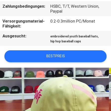
Zahlungsbedingungen:
HSBC, T/T, Western Union,
TRETEN
Paypal
SIE
Versorgungsmaterial-
0.2-0.3million PC/Monat
Fähigkeit:
MIT
UNS
Ausgesucht:
,
embroidered youth baseball hats
hip hop baseball caps
IN
VERBINDUNG
BESTPREIS
NACHRICHTEN
FÄLLE
SITEMAP