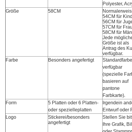
Polyester, Acr
Größe
58CM
Normalerweis
54CM für Kind
56CM für Jug
57CM für Fra
58CM für Män
Jede möglich
Größe ist als
Antrag des K
verfügbar.
Farbe
Besonders angefertigt
Standardfarb
verfügbar
(spezielle Fa
basieren auf
pantone
Farbkarte).
Form
5 Platten oder 6 Platten-
Irgendein and
oder spezielleplatten
Entwurf oder 
Logo
Stickerei/besonders
Stellen Sie bit
angefertigt
Ihre Grafik, Bi
oder Stammp