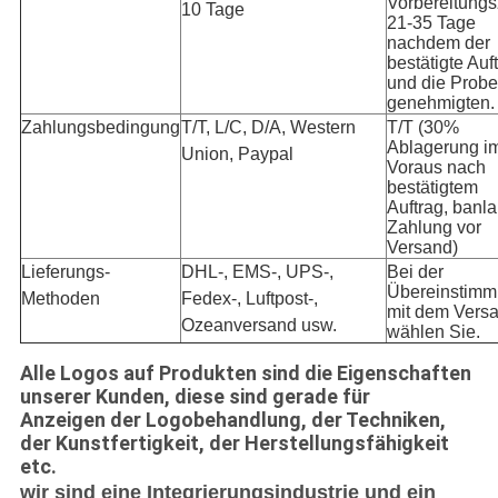
Vorbereitungsz
10 Tage
21-35 Tage
nachdem der
bestätigte Auf
und die Probe
genehmigten.
Zahlungsbedingung
T/T, L/C, D/A, Western
T/T (30%
Ablagerung i
Union, Paypal
Voraus nach
bestätigtem
Auftrag, banl
Zahlung vor
Versand)
Lieferungs-
DHL-, EMS-, UPS-,
Bei der
Übereinstim
Methoden
Fedex-, Luftpost-,
mit dem Versa
Ozeanversand usw.
wählen Sie.
Alle Logos auf Produkten sind die Eigenschaften
unserer Kunden, diese sind gerade für
Anzeigen der Logobehandlung, der Techniken,
der Kunstfertigkeit, der Herstellungsfähigkeit
etc.
wir sind eine Integrierungsindustrie und ein