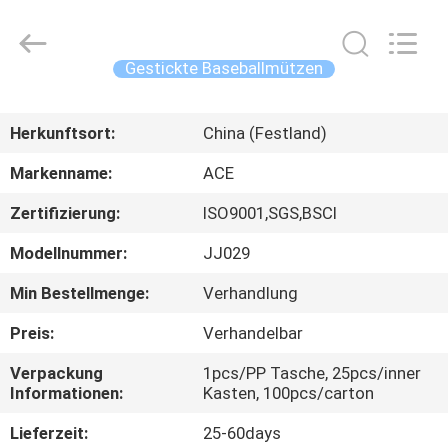
Headwear
Manufacturing
Co.,
Ltd..
All
Gestickte Baseballmützen
Rights
Reserved.
HAUS
Herkunftsort:
China (Festland)
PRODUKTE
Markenname:
ACE
Zertifizierung:
ISO9001,SGS,BSCI
ÜBER
Modellnummer:
JJ029
UNS
Min Bestellmenge:
Verhandlung
FABRIK-
Preis:
Verhandelbar
AUSFLUG
Verpackung
1pcs/PP Tasche, 25pcs/inner
Informationen:
Kasten, 100pcs/carton
QUALITÄTSKONTROLLE
Lieferzeit:
25-60days