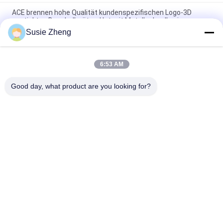
ACE brennen hohe Qualität kundenspezifischen Logo-3D
gestickten Baseballmütze-Hut mit Metallschnalle ein
Susie Zheng
Platten-Baseballmütze-fester klassischer sechs Platten-
unstrukturierter Vati-Hut 100% des Polyester-6
6:53 AM
Fernlastfahrer gebogene Platten-Vati-Kappe des Rand-sechs
stickte USA-Logo
Good day, what product are you looking for?
Beliebte Kategorien
Alle
Gestickte 
Druckbaseballmützen
Baseballmützen
5 Platten-
Fernlastfahrerkappe 
Baseballmütze
Mit 5 Platten
Flache Rand-
Justierbare Golf-
Hysteresen-Hüte
Hüte