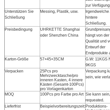
zur Verfügung
Unterstützen Sie
Messing, Plastik, usw.
Irgendwelche 
Schließung
hintere
Schließung.
Preisbedingung
UHRKETTE Shanghai
Grundpreisan
oder Shenzhen China
hängt von der
Qualität und 
Entwurf der
Endprodukte 
Karton-Größe
57×45×35CM
G.W: 11KGS N
9KGS
Verpacken
25Pcs pro
Verpackung k
Mehrzwecktasche/pro
sein, wie verl
inneren Kasten, 4 innere
Kästen (Gesamt-100Pcs)
pro Vorlagenkarton
MOQ
100Pcs pro Farbe pro Art
Sie kann sein
requeated.
Lieferfrist
Beispielvorbereitungszeit:
Produktions-