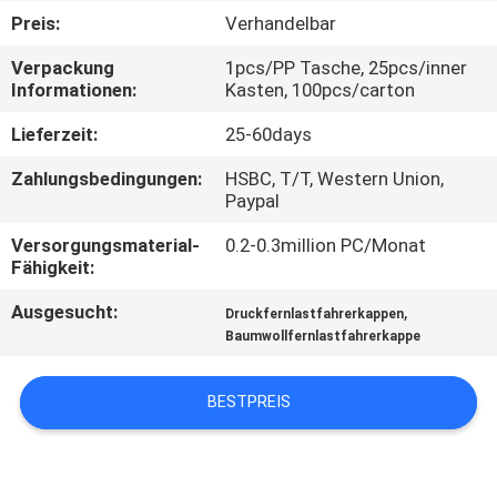
Preis:
Verhandelbar
TRETEN
Verpackung
1pcs/PP Tasche, 25pcs/inner
SIE
Informationen:
Kasten, 100pcs/carton
MIT
Lieferzeit:
25-60days
UNS
Zahlungsbedingungen:
HSBC, T/T, Western Union,
IN
Paypal
VERBINDUNG
Versorgungsmaterial-
0.2-0.3million PC/Monat
Fähigkeit:
NACHRICHTEN
Ausgesucht:
,
Druckfernlastfahrerkappen
Baumwollfernlastfahrerkappe
FÄLLE
BESTPREIS
SITEMAP