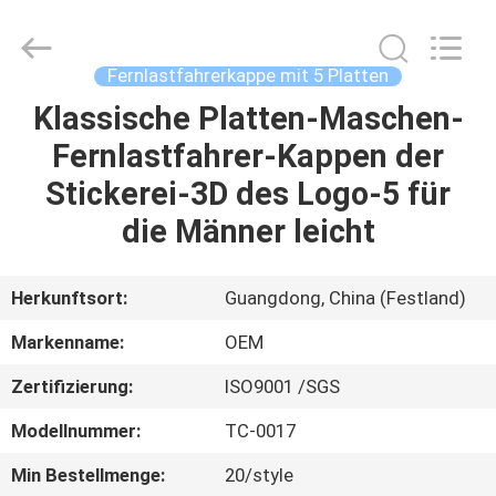
Headwear
Manufacturing
Co.,
Ltd..
All
Fernlastfahrerkappe mit 5 Platten
Rights
Reserved.
Klassische Platten-Maschen-
HAUS
Fernlastfahrer-Kappen der
PRODUKTE
Stickerei-3D des Logo-5 für
die Männer leicht
ÜBER
UNS
Herkunftsort:
Guangdong, China (Festland)
Markenname:
OEM
FABRIK-
Zertifizierung:
ISO9001 /SGS
AUSFLUG
Modellnummer:
TC-0017
QUALITÄTSKONTROLLE
Min Bestellmenge:
20/style