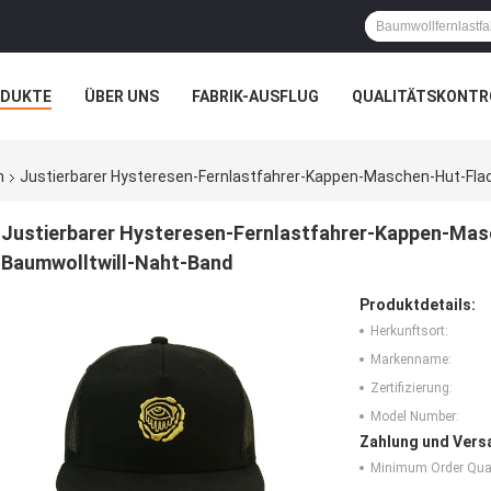
ODUKTE
ÜBER UNS
FABRIK-AUSFLUG
QUALITÄTSKONTR
N
FÄLLE
n
Justierbarer Hysteresen-Fernlastfahrer-Kappen-Maschen-Hut-Fla
Justierbarer Hysteresen-Fernlastfahrer-Kappen-Masc
Baumwolltwill-Naht-Band
Produktdetails:
Herkunftsort:
Markenname:
Zertifizierung:
Model Number:
Zahlung und Vers
Minimum Order Quan