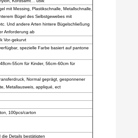
ylnylon, Kordsamt… usw.
l mit Messing, Plastikschnalle, Metallschnalle,
terem Bügel des Selbstgewebes mit
etc. Und andere Arten hintere Bügelschließung
er Anforderung ab
k Vor-gekurvt
erfügbar, spezielle Farbe basiert auf pantone
48cm-55cm für Kinder, 56cm-60cm für
transferdruck, Normal geprägt, gesponnener
te, Metallausweis, appliqué, ect
ton, 100pcs/carton
ie Details bestätigten