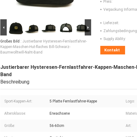
Preis:
Verpackung Informa
Lieferzeit:
Zahlungsbedingung
Supply Ability:
Großes Bild :
Justierbarer Hysteresen-Fernlastfahrer-
Kappen-Maschen-Hut-flaches Bill-Schwarz-
Kontakt
Baumwolltwill-Naht-Band
Justierbarer Hysteresen-Fernlastfahrer-Kappen-Maschen-H
Band
Beschreibung
Sport-Kappen-Art:
5 Platte Fernlastfahrer-Kappe
Logo:
Altersklasse:
Erwachsene
Materia
Größe:
56-60cm
Art: