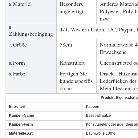
Matericl
Besonders
Anderes Materia
5.
angefertigt
Polyester, Poly-
usw.
6.
T/T, Western Union, L/C, Paypal, 
Zahlungsbedingung
Größe
58cm
Normalerweise 4
7.
Erwachsene
Form
Konstruiert
Unconstructed od
8.
Farbe
Fertigen Sie
Druck-, Hitzetran
9.
kundenspezifis
Lederflicken der
ch an
Metallfleckens u
Produkt-Eigenschaft
Einzelteil
Kappen
Kappen-Name
Baseballmütze
Kappen-Form
Konstruierter oder irgendein a
Materielle Art
Baumwolle 100%