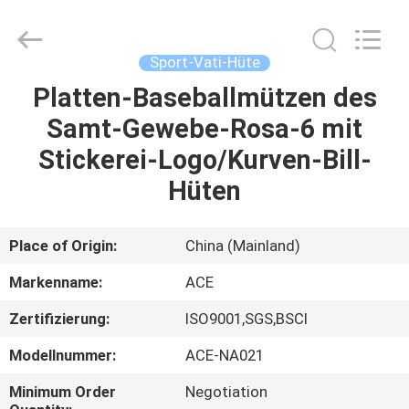
Headwear
Manufacturing
Co.,
Ltd..
All
Sport-Vati-Hüte
Rights
Reserved.
Platten-Baseballmützen des
HAUS
Samt-Gewebe-Rosa-6 mit
PRODUKTE
Stickerei-Logo/Kurven-Bill-
Hüten
ÜBER
UNS
Place of Origin:
China (Mainland)
Markenname:
ACE
FABRIK-
Zertifizierung:
ISO9001,SGS,BSCI
AUSFLUG
Modellnummer:
ACE-NA021
QUALITÄTSKONTROLLE
Minimum Order
Negotiation