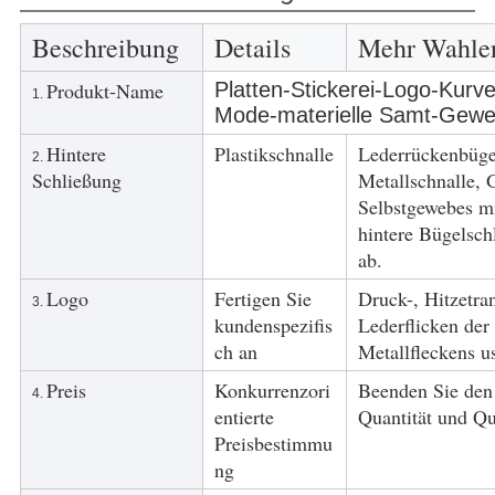
Beschreibung
Details
Mehr Wahle
Produkt-Name
Platten-Stickerei-Logo-Kurv
1.
Mode-materielle Samt-Gew
Hintere
Plastikschnalle
Lederrückenbügel
2.
Schließung
Metallschnalle,
Selbstgewebes mi
hintere Bügelsch
ab.
Logo
Fertigen Sie
Druck-, Hitzetran
3.
kundenspezifis
Lederflicken der
ch an
Metallfleckens u
Preis
Konkurrenzori
Beenden Sie den
4.
entierte
Quantität und Qua
Preisbestimmu
ng