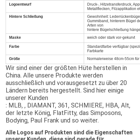
Logoentwurf
Druck-, Hitzetransferdruck, App
Metallflecken, Filzapplikation et
Hintere Schließung
Gewohnheit: Lederrückenbügel m
Gummiband, hinterem Bügel de
Arten von
hintere Bügelschließung häng
Maske
weich oder stark vor-gekurvt
Farbe
Standardfarbe verfügbar (spezi
Farbkarte
Größe
Normalerweise 48cm-55cm für 
Wir sind einer der größten Hüte herstellen in
China. Alle unsere Produkte werden
ausschließlich und vorausgesetzt zu über 20
Ländern bereits hergestellt. Sind hier einige
unserer Kunden
: MLB, , DIAMANT, 361, SCHMIERE, HBA, Alt,
der letzte König, FlatFitty, das Simposons,
Bodying, Paul Frank und so weiter.
Alle Logos auf Produkten sind die Eigenschaften
unserer Kunden, diese sind gerade für