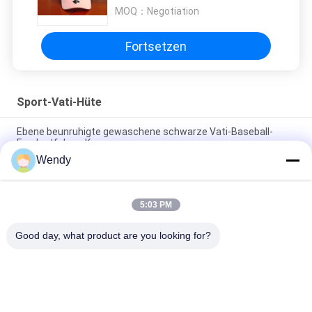
MOQ：
Negotiation
Fortsetzen
Sport-Vati-Hüte
Ebene beunruhigte gewaschene schwarze Vati-Baseball-
Fernlastfahrer-Kappe
Wendy
56cm unstrukturierte Vati-Baseballmütze-Stickerei Logo
Customized
5:03 PM
Freier Raum trägt Vati-Hüte mit Sonntags-Metallschnallen-
Stickerei-Logo zur Schau
Good day, what product are you looking for?
Beliebte Kategorien
Alle
Gestickte 
Druckbaseballmützen