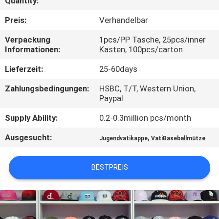
Quantity:
TRETEN
Preis:
Verhandelbar
SIE
Verpackung
1pcs/PP Tasche, 25pcs/inner
Informationen:
Kasten, 100pcs/carton
MIT
UNS
Lieferzeit:
25-60days
IN
Zahlungsbedingungen:
HSBC, T/T, Western Union,
Paypal
VERBINDUNG
Supply Ability:
0.2-0.3million pcs/month
NACHRICHTEN
Ausgesucht:
,
Jugendvatikappe
VatiBaseballmütze
FÄLLE
BESTPREIS
SITEMAP