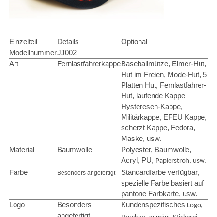
Einzelteil
Details
Optional
Modellnummer
JJ002
Art
Fernlastfahrerkappe
Baseballmütze, Eimer-Hut,
Hut im Freien, Mode-Hut, 5
Platten Hut, Fernlastfahrer-
Hut, laufende Kappe,
Hysteresen-Kappe,
Militärkappe, EFEU Kappe,
scherzt Kappe, Fedora,
Maske
, usw.
Material
Baumwolle
Polyester, Baumwolle,
Acryl, PU,
Papierstroh, usw.
Farbe
Standardfarbe verfügbar,
Besonders angefertigt
spezielle Farbe basiert auf
pantone Farbkarte, usw.
Logo
Besonders
Kundenspezifisches
Logo,
angefertigt
,