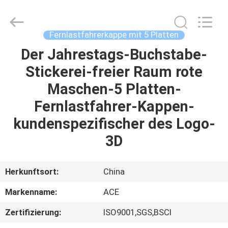
Headwear
Manufacturing
Co.,
Ltd..
All
Fernlastfahrerkappe mit 5 Platten
Rights
Reserved.
Der Jahrestags-Buchstabe-
HAUS
Stickerei-freier Raum rote
PRODUKTE
Maschen-5 Platten-
Fernlastfahrer-Kappen-
ÜBER
kundenspezifischer des Logo-
UNS
3D
FABRIK-
Herkunftsort:
China
AUSFLUG
Markenname:
ACE
Zertifizierung:
ISO9001,SGS,BSCI
QUALITÄTSKONTROLLE