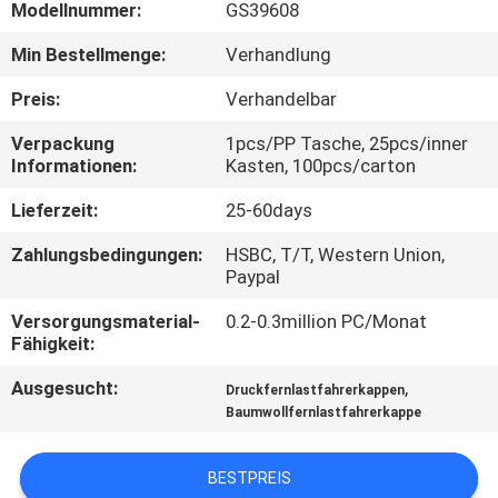
Modellnummer:
GS39608
TRETEN
Min Bestellmenge:
Verhandlung
SIE
Preis:
Verhandelbar
MIT
Verpackung
1pcs/PP Tasche, 25pcs/inner
UNS
Informationen:
Kasten, 100pcs/carton
IN
Lieferzeit:
25-60days
VERBINDUNG
Zahlungsbedingungen:
HSBC, T/T, Western Union,
Paypal
NACHRICHTEN
Versorgungsmaterial-
0.2-0.3million PC/Monat
Fähigkeit:
FÄLLE
Ausgesucht:
,
Druckfernlastfahrerkappen
Baumwollfernlastfahrerkappe
SITEMAP
BESTPREIS