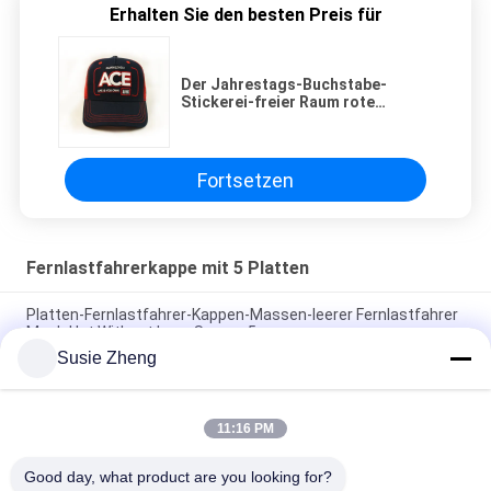
Erhalten Sie den besten Preis für
Der Jahrestags-Buchstabe-
Stickerei-freier Raum rote
Maschen-5 Platten-
Fernlastfahrer-Kappen-
kundenspezifischer des Logo-3D
Fortsetzen
Fernlastfahrerkappe mit 5 Platten
Platten-Fernlastfahrer-Kappen-Massen-leerer Fernlastfahrer
Mesh Hat Without Logo Soems 5
Susie Zheng
Platten-Fernlastfahrer-Kappe Sport im Freien Tyle 5/flache
Kappen Eco Hip Hops freundlich
11:16 PM
Erwachsene Kinder kurven Platten-Fernlastfahrer-Kappe
justierbaren Gorras Mesh Blank Visor Hat des Rand-5
Good day, what product are you looking for?