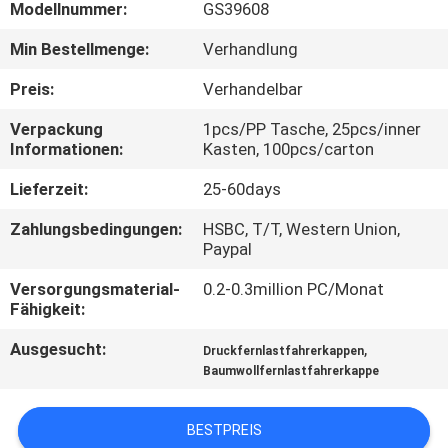
Modellnummer:
GS39608
TRETEN
Min Bestellmenge:
Verhandlung
SIE
Preis:
Verhandelbar
MIT
Verpackung
1pcs/PP Tasche, 25pcs/inner
UNS
Informationen:
Kasten, 100pcs/carton
IN
Lieferzeit:
25-60days
VERBINDUNG
Zahlungsbedingungen:
HSBC, T/T, Western Union,
Paypal
NACHRICHTEN
Versorgungsmaterial-
0.2-0.3million PC/Monat
Fähigkeit:
FÄLLE
Ausgesucht:
,
Druckfernlastfahrerkappen
Baumwollfernlastfahrerkappe
SITEMAP
BESTPREIS