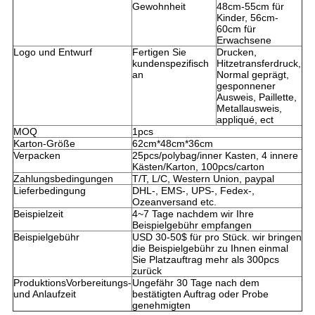
Gewohnheit
48cm-55cm für
Kinder, 56cm-
60cm für
Erwachsene
Logo und Entwurf
Fertigen Sie
Drucken,
kundenspezifisch
Hitzetransferdruck,
an
Normal geprägt,
gesponnener
Ausweis, Paillette,
Metallausweis,
appliqué, ect
MOQ
1pcs
Karton-Größe
62cm*48cm*36cm
Verpacken
25pcs/polybag/inner Kasten, 4 innere
Kästen/Karton, 100pcs/carton
Zahlungsbedingungen
T/T, L/C, Western Union, paypal
Lieferbedingung
DHL-, EMS-, UPS-, Fedex-,
Ozeanversand etc.
Beispielzeit
4~7 Tage nachdem wir Ihre
Beispielgebühr empfangen
Beispielgebühr
USD 30-50$ für pro Stück. wir bringen
die Beispielgebühr zu Ihnen einmal
Sie Platzauftrag mehr als 300pcs
zurück
ProduktionsVorbereitungs-
Ungefähr 30 Tage nach dem
und Anlaufzeit
bestätigten Auftrag oder Probe
genehmigten