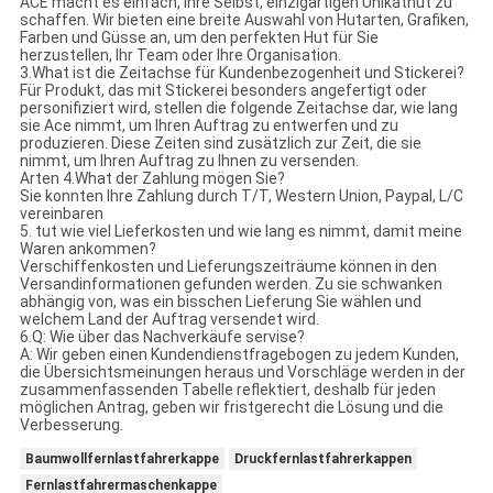
ACE macht es einfach, Ihre Selbst, einzigartigen Unikathut zu
schaffen. Wir bieten eine breite Auswahl von Hutarten, Grafiken,
Farben und Güsse an, um den perfekten Hut für Sie
herzustellen, Ihr Team oder Ihre Organisation.
3.What ist die Zeitachse für Kundenbezogenheit und Stickerei?
Für Produkt, das mit Stickerei besonders angefertigt oder
personifiziert wird, stellen die folgende Zeitachse dar, wie lang
sie Ace nimmt, um Ihren Auftrag zu entwerfen und zu
produzieren. Diese Zeiten sind zusätzlich zur Zeit, die sie
nimmt, um Ihren Auftrag zu Ihnen zu versenden.
Arten 4.What der Zahlung mögen Sie?
Sie konnten Ihre Zahlung durch T/T, Western Union, Paypal, L/C
vereinbaren
5. tut wie viel Lieferkosten und wie lang es nimmt, damit meine
Waren ankommen?
Verschiffenkosten und Lieferungszeiträume können in den
Versandinformationen gefunden werden. Zu sie schwanken
abhängig von, was ein bisschen Lieferung Sie wählen und
welchem Land der Auftrag versendet wird.
6.Q: Wie über das Nachverkäufe servise?
A: Wir geben einen Kundendienstfragebogen zu jedem Kunden,
die Übersichtsmeinungen heraus und Vorschläge werden in der
zusammenfassenden Tabelle reflektiert, deshalb für jeden
möglichen Antrag, geben wir fristgerecht die Lösung und die
Verbesserung.
Baumwollfernlastfahrerkappe
Druckfernlastfahrerkappen
Fernlastfahrermaschenkappe