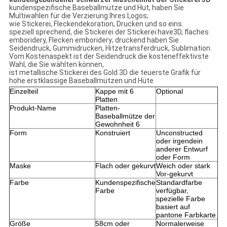
kundenspezifische Baseballmütze und Hut, haben Sie
Multiwahlen für die Verzierung Ihres Logos;
wie Stickerei, Fleckendekoration, Drucken und so eins.
speziell sprechend, die Stickerei der Stickerei have3D, flaches
emboridery, Flecken emboridery; druckend haben Sie
Seidendruck, Gummidrucken, Hitzetransferdruck, Sublimation.
Vom Kostenaspekt ist der Seidendruck die kosteneffektivste
Wahl, die Sie wählten können,
ist metallische Stickerei des Gold 3D die teuerste Grafik für
hohe erstklassige Baseballmützen und Hüte
Einzelteil
Kappe mit 6
Optional
Platten
Produkt-Name
Platten-
Baseballmütze der
Gewohnheit 6
Form
Konstruiert
Unconstructed
oder irgendein
anderer Entwurf
oder Form
Maske
Flach oder gekurvt
Weich oder stark
Vor-gekurvt
Farbe
Kundenspezifische
Standardfarbe
Farbe
verfügbar,
spezielle Farbe
basiert auf
pantone Farbkarte
Größe
58cm oder
Normalerweise