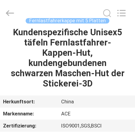
Headwear
Manufacturing
Co.,
Ltd..
All
Fernlastfahrerkappe mit 5 Platten
Rights
Reserved.
Kundenspezifische Unisex5
HAUS
täfeln Fernlastfahrer-
PRODUKTE
Kappen-Hut,
kundengebundenen
ÜBER
schwarzen Maschen-Hut der
UNS
Stickerei-3D
FABRIK-
Herkunftsort:
China
AUSFLUG
Markenname:
ACE
Zertifizierung:
ISO9001,SGS,BSCI
QUALITÄTSKONTROLLE