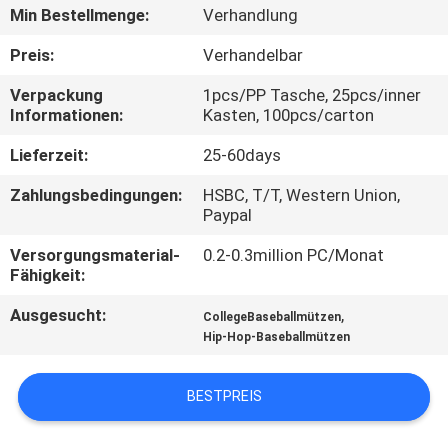
Min Bestellmenge:
Verhandlung
TRETEN
Preis:
Verhandelbar
SIE
Verpackung
1pcs/PP Tasche, 25pcs/inner
MIT
Informationen:
Kasten, 100pcs/carton
UNS
Lieferzeit:
25-60days
IN
Zahlungsbedingungen:
HSBC, T/T, Western Union,
VERBINDUNG
Paypal
Versorgungsmaterial-
0.2-0.3million PC/Monat
NACHRICHTEN
Fähigkeit:
Ausgesucht:
,
CollegeBaseballmützen
FÄLLE
Hip-Hop-Baseballmützen
BESTPREIS
SITEMAP