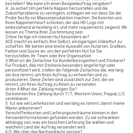
bestellen? Wie kann ich einen Beispielauftrag vergeben?
A: Ja sicher! Um perfekte Kappen herzustellen und die
Zukunftprobleme zu verringern, schlagen wir vor dass Sie die
Probe fiestly vor Massenproduktion machen. Sie konnten uns
Ihren Kappenentwurf schicken, der das HD-Logo mit
einbeziehend artworking ist, und mehr requiements zeigend. Wir
lassen es Thema Ihrer Zustimmung sein.
2.How fertige ich meinen Hut besonders an?
ACE macht es einfach, Ihre Selbst, einzigartigen Unikathut zu
schaffen. Wir bieten eine breite Auswahl von Hutarten, Grafiken,
Farben und Güsse an, um den perfekten Hut für Sie
herzustellen, Ihr Team oder Ihre Organisation.
3.What ist die Zeitachse für Kundenbezogenheit und Stickerei?
Für Produkt, das mit Stickerei besonders angefertigt oder
personifiziert wird, stellen die folgende Zeitachse dar, wie lang
sie Ace nimmt, um Ihren Auftrag zu entwerfen und zu
produzieren. Diese Zeiten sind zusätzlich zur Zeit, die sie
nimmt, um Ihren Auftrag zu Ihnen zu versenden.
Arten 4.What der Zahlung mögen Sie?
Sie konnten Ihre Zahlung durch T/T, Western Union, Paypal, L/C
vereinbaren
5. tut wie viel Lieferkosten und wie lang es nimmt, damit meine
Waren ankommen?
Verschiffenkosten und Lieferungszeiträume können in den
Versandinformationen gefunden werden. Zu sie schwanken
abhängig von, was ein bisschen Lieferung Sie wählen und
welchem Land der Auftrag versendet wird.
6.Q: Wie über das Nachverkäufe servise?