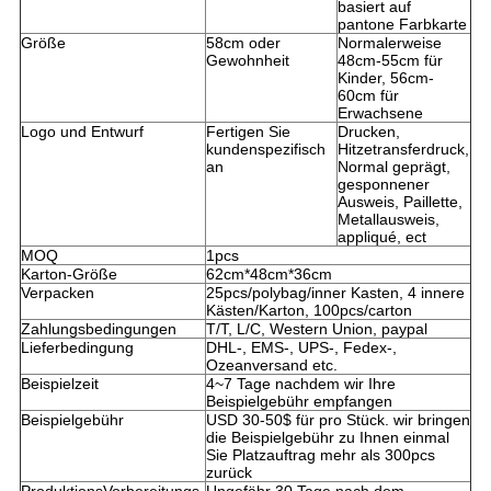
basiert auf
pantone Farbkarte
Größe
58cm oder
Normalerweise
Gewohnheit
48cm-55cm für
Kinder, 56cm-
60cm für
Erwachsene
Logo und Entwurf
Fertigen Sie
Drucken,
kundenspezifisch
Hitzetransferdruck,
an
Normal geprägt,
gesponnener
Ausweis, Paillette,
Metallausweis,
appliqué, ect
MOQ
1pcs
Karton-Größe
62cm*48cm*36cm
Verpacken
25pcs/polybag/inner Kasten, 4 innere
Kästen/Karton, 100pcs/carton
Zahlungsbedingungen
T/T, L/C, Western Union, paypal
Lieferbedingung
DHL-, EMS-, UPS-, Fedex-,
Ozeanversand etc.
Beispielzeit
4~7 Tage nachdem wir Ihre
Beispielgebühr empfangen
Beispielgebühr
USD 30-50$ für pro Stück. wir bringen
die Beispielgebühr zu Ihnen einmal
Sie Platzauftrag mehr als 300pcs
zurück