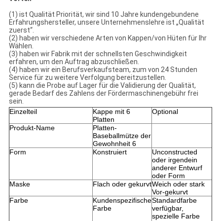
(1) ist Qualität Priorität, wir sind 10 Jahre kundengebundene
Erfahrungshersteller, unsere Unternehmenslehre ist „Qualität
zuerst“.
(2) haben wir verschiedene Arten von Kappen/von Hüten für Ihr
Wählen.
(3) haben wir Fabrik mit der schnellsten Geschwindigkeit
erfahren, um den Auftrag abzuschließen.
(4) haben wir ein Berufsverkaufsteam, zum von 24 Stunden
Service für zu weitere Verfolgung bereitzustellen.
(5) kann die Probe auf Lager für die Validierung der Qualität,
gerade Bedarf des Zahlens der Fördermaschinengebühr frei
sein.
Einzelteil
Kappe mit 6
Optional
Platten
Produkt-Name
Platten-
Baseballmütze der
Gewohnheit 6
Form
Konstruiert
Unconstructed
oder irgendein
anderer Entwurf
oder Form
Maske
Flach oder gekurvt
Weich oder stark
Vor-gekurvt
Farbe
Kundenspezifische
Standardfarbe
Farbe
verfügbar,
spezielle Farbe