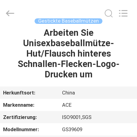
Headwear
Manufacturing
Co.,
Ltd..
All
Gestickte Baseballmützen
Rights
Reserved.
Arbeiten Sie
HAUS
Unisexbaseballmütze-
PRODUKTE
Hut/Flausch hinteres
Schnallen-Flecken-Logo-
ÜBER
Drucken um
UNS
Herkunftsort:
China
FABRIK-
Markenname:
ACE
AUSFLUG
Zertifizierung:
ISO9001,SGS
QUALITÄTSKONTROLLE
Modellnummer:
GS39609