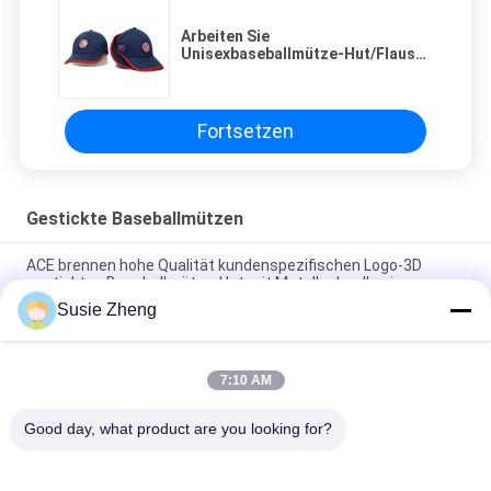
Arbeiten Sie
Unisexbaseballmütze-Hut/Flausch
hinteres Schnallen-Flecken-Logo-
Drucken um
Fortsetzen
Gestickte Baseballmützen
ACE brennen hohe Qualität kundenspezifischen Logo-3D
gestickten Baseballmütze-Hut mit Metallschnalle ein
Susie Zheng
Platten-Baseballmütze-fester klassischer sechs Platten-
unstrukturierter Vati-Hut 100% des Polyester-6
7:10 AM
Fernlastfahrer gebogene Platten-Vati-Kappe des Rand-sechs
stickte USA-Logo
Good day, what product are you looking for?
Beliebte Kategorien
Alle