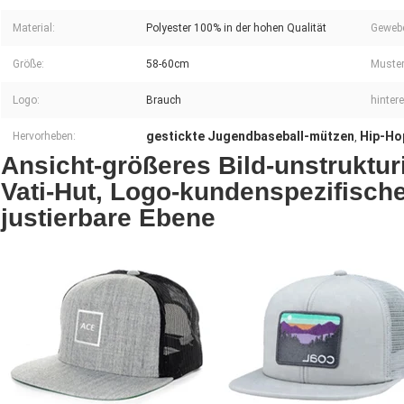
Material:
Polyester 100% in der hohen Qualität
Gewebe
Größe:
58-60cm
Muster
Logo:
Brauch
hinter
gestickte Jugendbaseball-mützen
Hip-Ho
Hervorheben:
,
Ansicht-größeres Bild-unstruktur
Vati-Hut, Logo-kundenspezifisch
justierbare Ebene