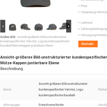
Preis:
Verpackung Informa
Lieferzeit:
Zahlungsbedingung
Versorgungsmaterial
Großes Bild :
Ansicht-größeres Bild-unstrukturierter
kundenspezifischer Vati-Hut, Logo-kundenspezifische
Kontakt
Baseball-Mütze-Kappen-justierbare Ebene
Ansicht-größeres Bild-unstrukturierter kundenspezifischer
Mütze-Kappen-justierbare Ebene
Beschreibung
Ansicht-größeres Bild-unstrukturierter
Name:
kundenspezifischer Vati-Hut, Logo-
Platten
kundenspezifische Baseball-
Altersgruppe:
Erwachsene/Kinder
Geschl