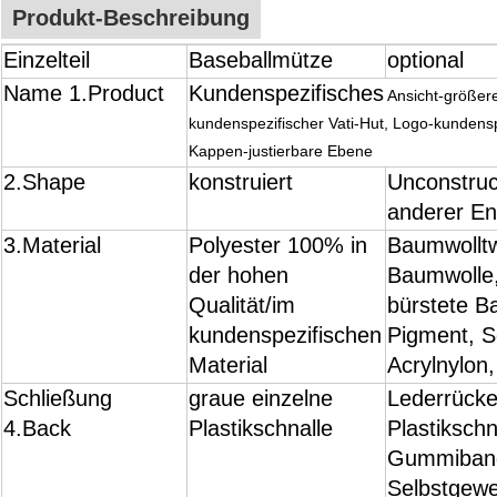
Produkt-Beschreibung
Einzelteil
Baseballmütze
optional
Name 1.Product
Kundenspezifisches
Ansicht-größere
kundenspezifischer Vati-Hut, Logo-kundens
Kappen-justierbare Ebene
2.Shape
konstruiert
Unconstruc
anderer En
3.Material
Polyester 100% in
Baumwolltw
der hohen
Baumwolle
Qualität/im
bürstete B
kundenspezifischen
Pigment, S
Material
Acrylnylon
Schließung
graue einzelne
Lederrücke
4.Back
Plastikschnalle
Plastikschn
Gummiband
Selbstgewe