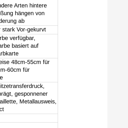
ndere Arten hintere
eßung hängen von
rderung ab
 stark Vor-gekurvt
rbe verfügbar,
arbe basiert auf
rbkarte
eise 48cm-55cm für
cm-60cm für
e
itzetransferdruck,
rägt, gesponnener
illette, Metallausweis,
ct