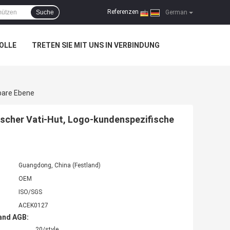
Referenzen
Suche
|
German
OLLE
TRETEN SIE MIT UNS IN VERBINDUNG
bare Ebene
ischer Vati-Hut, Logo-kundenspezifische
Guangdong, China (Festland)
OEM
ISO/SGS
ACEK0127
and AGB:
20/style