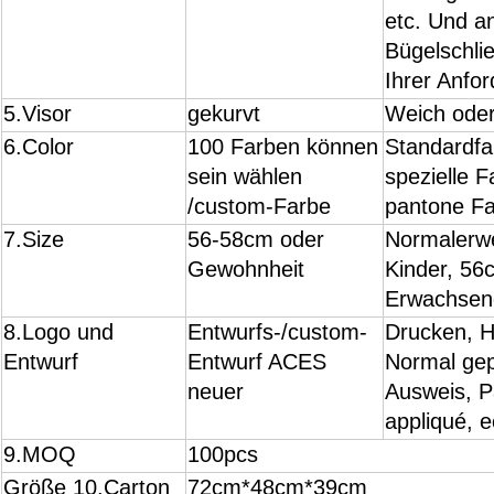
etc. Und a
Bügelschli
Ihrer Anfo
5.Visor
gekurvt
Weich oder
6.Color
100 Farben können
Standardfa
sein wählen
spezielle F
/custom-Farbe
pantone Fa
7.Size
56-58cm oder
Normalerw
Gewohnheit
Kinder, 56
Erwachsen
8.Logo und
Entwurfs-/custom-
Drucken, H
Entwurf
Entwurf ACES
Normal gep
neuer
Ausweis, Pa
appliqué, e
9.MOQ
100pcs
Größe 10.Carton
72cm*48cm*39cm