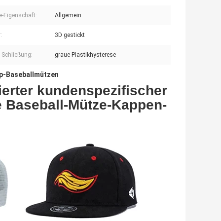
-Eigenschaft:
Allgemein
:
3D gestickt
e Schließung:
graue Plastikhysterese
p-Baseballmützen
ierter kundenspezifischer
e Baseball-Mütze-Kappen-