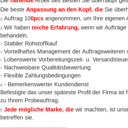
Die
nähende
Arbeit des Besten Sie überhaupt ge
Die beste
Anpassung an den Kopf, die
Sie über
Auftrag 10
0pcs
angenommen, um Ihre eigenen A
2.
Wir haben
reiche Erfahrung,
wenn wir Aufträge 
3.
behandeln.
- Stabiler Rohstoffkauf
- Vorteilhaftes Management der Auftragsweiteren 
- Lobenswerte Vorbereitungszeit- u. Versandsteu
- Nachweisbare Qualitätsbewertung
- Flexible Zahlungsbedingungen
- Bemerkenswerter Kundendienst
4.
Befestigte das unser späteste Profil der Firma ist
zu Ihrem Probeauftrag.
Jede mögliche Marke, die
wir machten, ist unse
5.
betreffen sie.