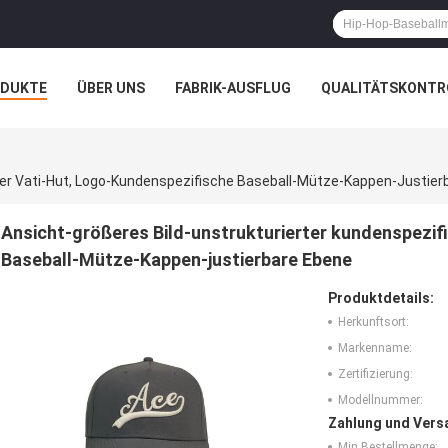
ODUKTE
ÜBER UNS
FABRIK-AUSFLUG
QUALITÄTSKONTR
N
FÄLLE
her Vati-Hut, Logo-Kundenspezifische Baseball-Mütze-Kappen-Justier
Ansicht-größeres Bild-unstrukturierter kundenspezif
Baseball-Mütze-Kappen-justierbare Ebene
Produktdetails:
Herkunftsort:
Markenname:
Zertifizierung:
Modellnummer:
Zahlung und Vers
Min Bestellmenge: