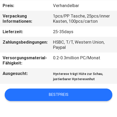
Preis:
Verhandelbar
TRETEN
Verpackung
1pcs/PP Tasche, 25pcs/inner
SIE
Informationen:
Kasten, 100pcs/carton
MIT
Lieferzeit:
25-35days
UNS
Zahlungsbedingungen:
HSBC, T/T, Western Union,
IN
Paypal
VERBINDUNG
Versorgungsmaterial-
0.2-0.3million PC/Monat
Fähigkeit:
NACHRICHTEN
Ausgesucht:
,
Hysterese trägt Hüte zur Schau
justierbarer Hysteresenhut
FÄLLE
BESTPREIS
SITEMAP