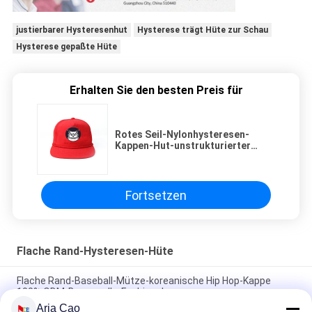
justierbarer Hysteresenhut
Hysterese trägt Hüte zur Schau
Hysterese gepaßte Hüte
Erhalten Sie den besten Preis für
Rotes Seil-Nylonhysteresen-
Kappen-Hut-unstrukturierter
einfacher freier Raum nach Maß
Fortsetzen
Flache Rand-Hysteresen-Hüte
Flache Rand-Baseball-Mütze-koreanische Hip Hop-Kappe
100% ODM-Baumwolle-Fashional
Aria Cao