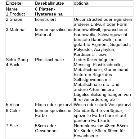
Einzelteil
Baseballmütze
optional
Name
6 Platten-
1.Product
Hysterese ha
2.Shape
konstruiert
Unconstructed oder irgendein
anderer Entwurf oder Form
3.Material
kundenspezifisches
Baumwolltwill, gewaschene
Material
Baumwolle, Schwergewicht
bürstete Baumwolle, das
gefärbte Pigment, Segeltuch,
Polyester, Acrylnylon,
Kordsamt… usw.
Schließung
Plastikschnalle
Lederrückenbügel mit
4.Back
Messing, Plastikschnalle,
Metallschnalle, Gummiband,
hinterem Bügel des
Selbstgewebes mit
Metallschnalle etc. Und
andere Arten hintere
Bügelschließung hängen von
Ihrer Anforderung ab
5.Visor
Flach oder gekurvt
Weich oder stark Vor-gekurvt
6.Color
kundenspezifische
Standardfarbe verfügbar,
Farbe
spezielle Farbe basiert auf
pantone Farbkarte
7.Size
58cm oder
Normalerweise 48cm-55cm
Gewohnheit
für Kinder, 56cm-60cm für
Erwachsene