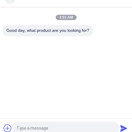
Baumwolle flacher Bill Gorras 3D stickte Hysteresen-Hüte für
Männer
3:51 AM
Customized Design black embroidery national flag special
plastic buckle eagle Logo Sports Snapback Hats Caps
Good day, what product are you looking for?
Beliebte Kategorien
Alle
Gestickte 
Druckbaseballmützen
Baseballmützen
5 Platten-
Fernlastfahrerkappe 
Baseballmütze
Mit 5 Platten
Flache Rand-
Justierbare Golf-
Hysteresen-Hüte
Hüte
Sport-Vati-Hüte
Fischer-Eimer-Hut
Fordern Sie ein Angebot