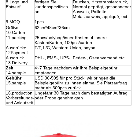
8.Logo und
fertigen Sie
Drucken, Hitzetransferdruck,
Entwurf
kundenspezifisch
Normal geprägt, gesponnener
an
Ausweis, Paillette,
Metallausweis, appliqué, ect
9.MOQ
1pcs
Größe
62cm*48cm*36cm
10.Carton
11.packing
25pcs/polybag/inner Kasten, 4 innere
Kästen/Karton, 100pcs/carton
Ausdrücke
T/T, L/C, Western Union, paypal
12Payment
Ausdruck
DHL-, EMS-, UPS-, Fedex-, Ozeanversand etc.
13.Delivery
Zeit
4~7 Tage nachdem wir Ihre Beispielgebühr
14.sample
empfangen
Gebühr
USD 30-50$ für pro Stück. wir bringen die
15.sample
Beispielgebühr zu Ihnen einmal Sie Platzauftrag
mehr als 300pcs zurück
16.production
Ungefähr 30 Tage nach dem bestätigten Auftrag
Vorbereitungs-
oder Probe genehmigten
und Anlaufzeit