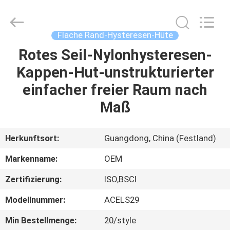
Headwear
Manufacturing
Co.,
Ltd..
All
Flache Rand-Hysteresen-Hüte
Rights
Reserved.
Rotes Seil-Nylonhysteresen-
HAUS
Kappen-Hut-unstrukturierter
PRODUKTE
einfacher freier Raum nach
Maß
ÜBER
UNS
Herkunftsort:
Guangdong, China (Festland)
Markenname:
OEM
FABRIK-
Zertifizierung:
ISO,BSCI
AUSFLUG
Modellnummer:
ACELS29
QUALITÄTSKONTROLLE
Min Bestellmenge:
20/style