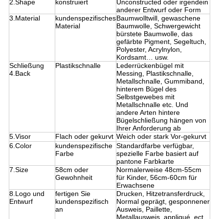
2.Shape
konstruiert
Unconstructed oder irgendein
anderer Entwurf oder Form
3.Material
kundenspezifisches
Baumwolltwill, gewaschene
Material
Baumwolle, Schwergewicht
bürstete Baumwolle, das
gefärbte Pigment, Segeltuch,
Polyester, Acrylnylon,
Kordsamt… usw.
Schließung
Plastikschnalle
Lederrückenbügel mit
4.Back
Messing, Plastikschnalle,
Metallschnalle, Gummiband,
hinterem Bügel des
Selbstgewebes mit
Metallschnalle etc. Und
andere Arten hintere
Bügelschließung hängen von
Ihrer Anforderung ab
5.Visor
Flach oder gekurvt
Weich oder stark Vor-gekurvt
6.Color
kundenspezifische
Standardfarbe verfügbar,
Farbe
spezielle Farbe basiert auf
pantone Farbkarte
7.Size
58cm oder
Normalerweise 48cm-55cm
Gewohnheit
für Kinder, 56cm-60cm für
Erwachsene
8.Logo und
fertigen Sie
Drucken, Hitzetransferdruck,
Entwurf
kundenspezifisch
Normal geprägt, gesponnener
an
Ausweis, Paillette,
Metallausweis, appliqué, ect