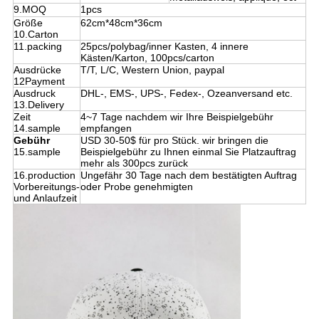
9.MOQ
1pcs
Größe
62cm*48cm*36cm
10.Carton
11.packing
25pcs/polybag/inner Kasten, 4 innere
Kästen/Karton, 100pcs/carton
Ausdrücke
T/T, L/C, Western Union, paypal
12Payment
Ausdruck
DHL-, EMS-, UPS-, Fedex-, Ozeanversand etc.
13.Delivery
Zeit
4~7 Tage nachdem wir Ihre Beispielgebühr
14.sample
empfangen
Gebühr
USD 30-50$ für pro Stück. wir bringen die
15.sample
Beispielgebühr zu Ihnen einmal Sie Platzauftrag
mehr als 300pcs zurück
16.production
Ungefähr 30 Tage nach dem bestätigten Auftrag
Vorbereitungs-
oder Probe genehmigten
und Anlaufzeit