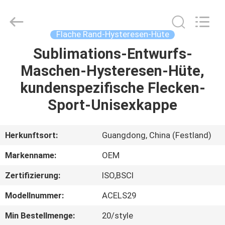
Headwear
Manufacturing
Co.,
Ltd..
All
Flache Rand-Hysteresen-Hüte
Rights
Reserved.
Sublimations-Entwurfs-
HAUS
Maschen-Hysteresen-Hüte,
PRODUKTE
kundenspezifische Flecken-
Sport-Unisexkappe
ÜBER
UNS
Herkunftsort:
Guangdong, China (Festland)
Markenname:
OEM
FABRIK-
Zertifizierung:
ISO,BSCI
AUSFLUG
Modellnummer:
ACELS29
QUALITÄTSKONTROLLE
Min Bestellmenge:
20/style