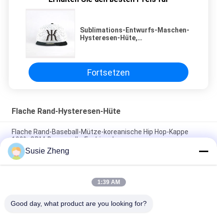
Sublimations-Entwurfs-Maschen-
Hysteresen-Hüte,
kundenspezifische Flecken-
Sport-Unisexkappe
Fortsetzen
Flache Rand-Hysteresen-Hüte
Flache Rand-Baseball-Mütze-koreanische Hip Hop-Kappe
100% ODM-Baumwolle-Fashional
Susie Zheng
Baumwolle flacher Bill Gorras 3D stickte Hysteresen-Hüte für
Männer
1:39 AM
Customized Design black embroidery national flag special
plastic buckle eagle Logo Sports Snapback Hats Caps
Good day, what product are you looking for?