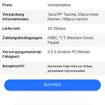
Preis:
Verhandelbar
TRETEN
Verpackung
1pcs/PP Tasche, 25pcs/inner
SIE
Informationen:
Kasten, 100pcs/carton
MIT
Lieferzeit:
25-35days
UNS
Zahlungsbedingungen:
HSBC, T/T, Western Union,
IN
Paypal
VERBINDUNG
Versorgungsmaterial-
0.2-0.3million PC/Monat
Fähigkeit:
NACHRICHTEN
Ausgesucht:
,
Hysterese trägt Hüte zur Schau
justierbarer Hysteresenhut
FÄLLE
BESTPREIS
SITEMAP