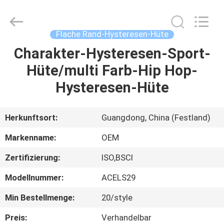
Headwear
Manufacturing
Co.,
Ltd..
All
Flache Rand-Hysteresen-Hüte
Rights
Reserved.
Charakter-Hysteresen-Sport-
HAUS
Hüte/multi Farb-Hip Hop-
PRODUKTE
Hysteresen-Hüte
ÜBER
Herkunftsort:
Guangdong, China (Festland)
UNS
Markenname:
OEM
Zertifizierung:
ISO,BSCI
FABRIK-
Modellnummer:
ACELS29
AUSFLUG
Min Bestellmenge:
20/style
QUALITÄTSKONTROLLE
Preis:
Verhandelbar