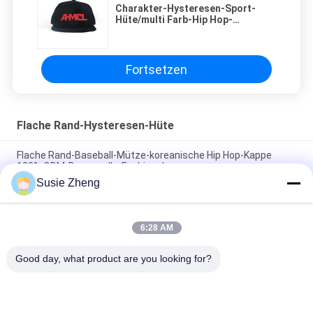
Charakter-Hysteresen-Sport-
Hüte/multi Farb-Hip Hop-
Hysteresen-Hüte
Fortsetzen
Flache Rand-Hysteresen-Hüte
Flache Rand-Baseball-Mütze-koreanische Hip Hop-Kappe
100% ODM-Baumwolle-Fashional
Susie Zheng
Baumwolle flacher Bill Gorras 3D stickte Hysteresen-Hüte für
Männer
6:28 AM
Customized Design black embroidery national flag special
plastic buckle eagle Logo Sports Snapback Hats Caps
Good day, what product are you looking for?
Beliebte Kategorien
Alle