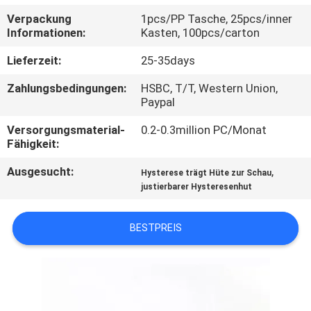
Verpackung
1pcs/PP Tasche, 25pcs/inner
TRETEN
Informationen:
Kasten, 100pcs/carton
SIE
Lieferzeit:
25-35days
MIT
Zahlungsbedingungen:
HSBC, T/T, Western Union,
UNS
Paypal
IN
Versorgungsmaterial-
0.2-0.3million PC/Monat
Fähigkeit:
VERBINDUNG
Ausgesucht:
,
Hysterese trägt Hüte zur Schau
justierbarer Hysteresenhut
NACHRICHTEN
BESTPREIS
FÄLLE
SITEMAP