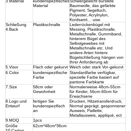
3.Material
kundenspezifisches
Schwergewicht bürstete
Material
Baumwolle, das gefärbte
Pigment, Segeltuch,
Polyester, Acrylnylon,
Kordsamt… usw.
Schließung
Plastikschnalle
Lederrückenbügel mit
4.Back
Messing, Plastikschnalle,
Metallschnalle, Gummiband,
hinterem Bügel des
Selbstgewebes mit
Metallschnalle etc. Und
andere Arten hintere
Bügelschließung hängen von
Ihrer Anforderung ab
5.Visor
Flach oder gekurvt
Weich oder stark Vor-gekurvt
6.Color
kundenspezifische
Standardfarbe verfügbar,
Farbe
spezielle Farbe basiert auf
pantone Farbkarte
7.Size
58cm oder
Normalerweise 48cm-55cm
Gewohnheit
für Kinder, 56cm-60cm für
Erwachsene
8.Logo und
fertigen Sie
Drucken, Hitzetransferdruck,
Entwurf
kundenspezifisch
Normal geprägt, gesponnener
an
Ausweis, Paillette,
Metallausweis, appliqué, ect
9.MOQ
1pcs
Größe
62cm*48cm*36cm
10.Carton