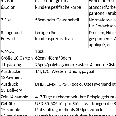
5.Visor
Flach oder gekurvt
Weich oder st
6.Color
kundenspezifische Farbe
Standardfarbe 
pantone Farbk
7.Size
58cm oder Gewohnheit
Normalerweis
für Erwachsen
8.Logo und
fertigen Sie
Drucken, Hitze
Entwurf
kundenspezifisch an
gesponnener Au
appliqué, ect
9.MOQ
1pcs
Größe 10.Carton
62cm*48cm*36cm
11.packing
25pcs/polybag/inner Kasten, 4 innere Käst
Ausdrücke
T/T, L/C, Western Union, paypal
12Payment
Ausdruck
DHL-, EMS-, UPS-, Fedex-, Ozeanversand et
13.Delivery
Zeit 14.sample
4~7 Tage nachdem wir Ihre Beispielgebüh
Gebühr
USD 30-50$ für pro Stück. wir bringen die 
15.sample
Platzauftrag mehr als 300pcs zurück