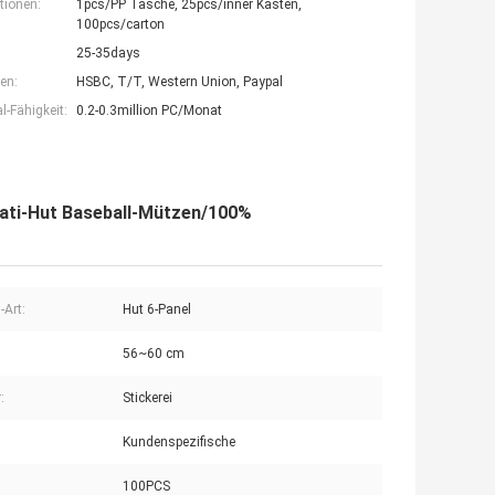
tionen:
1pcs/PP Tasche, 25pcs/inner Kasten,
100pcs/carton
25-35days
en:
HSBC, T/T, Western Union, Paypal
-Fähigkeit:
0.2-0.3million PC/Monat
vati-Hut Baseball-Mützen/100%
-Art:
Hut 6-Panel
56~60 cm
:
Stickerei
Kundenspezifische
100PCS