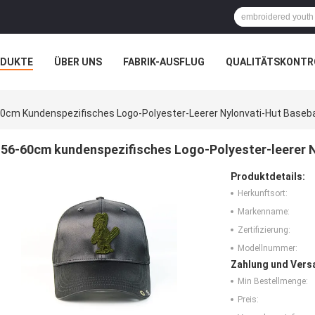
ODUKTE
ÜBER UNS
FABRIK-AUSFLUG
QUALITÄTSKONTR
N
FÄLLE
0cm Kundenspezifisches Logo-Polyester-Leerer Nylonvati-Hut Base
56-60cm kundenspezifisches Logo-Polyester-leerer 
Produktdetails:
Herkunftsort:
Markenname:
Zertifizierung:
Modellnummer:
Zahlung und Vers
Min Bestellmenge:
Preis: