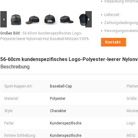
Verpackung Informa
Lieferzeit:
Zahlungsbedingung
Versorgungsmaterial
Großes Bild :
56-60cm kundenspezifisches Logo-
Polyester-leerer Nylonvati-Hut Baseball-Mützen/100%
Kontakt
56-60cm kundenspezifisches Logo-Polyester-leerer Nylon
Beschreibung
Sport-Kappen-Art:
Baseball-Cap
Platten
Material:
Polyester
Größe:
Style:
Charakter
Muster
Farbe:
Kundenspezifische
Logo:
hintere Schließung:
Kundenspezifische
MOQ: