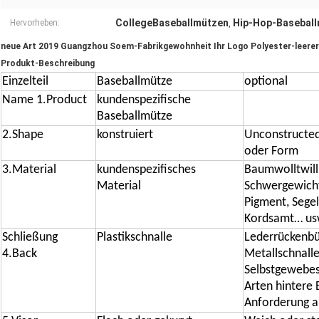
CollegeBaseballmützen
Hip-Hop-Basebal
Hervorheben:
,
neue Art 2019 Guangzhou Soem-Fabrikgewohnheit Ihr Logo Polyester-leerer
Produkt-Beschreibung
Einzelteil
Baseballmütze
optional
Name 1.Product
kundenspezifische
Baseballmütze
2.Shape
konstruiert
Unconstructed
oder Form
3.Material
kundenspezifisches
Baumwolltwil
Material
Schwergewicht
Pigment, Segel
Kordsamt… us
Schließung
Plastikschnalle
Lederrückenbüg
4.Back
Metallschnall
Selbstgewebes
Arten hintere 
Anforderung a