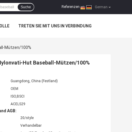
Referenzen
Suche
|
German
OLLE
TRETEN SIE MIT UNS IN VERBINDUNG
ball-Mützen/100%
Nylonvati-Hut Baseball-Mützen/100%
Guangdong, China (Festland)
OEM
ISO,BSCI
ACELS29
and AGB:
20/style
Verhandelbar