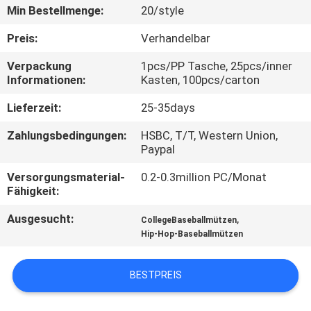
Min Bestellmenge:
20/style
TRETEN
Preis:
Verhandelbar
SIE
Verpackung
1pcs/PP Tasche, 25pcs/inner
MIT
Informationen:
Kasten, 100pcs/carton
UNS
Lieferzeit:
25-35days
IN
Zahlungsbedingungen:
HSBC, T/T, Western Union,
VERBINDUNG
Paypal
Versorgungsmaterial-
0.2-0.3million PC/Monat
NACHRICHTEN
Fähigkeit:
Ausgesucht:
,
CollegeBaseballmützen
FÄLLE
Hip-Hop-Baseballmützen
BESTPREIS
SITEMAP