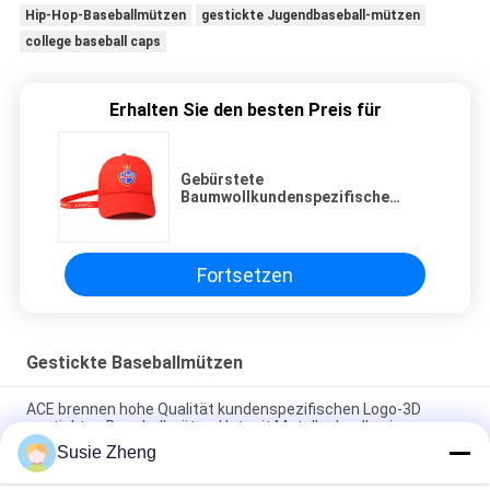
Hip-Hop-Baseballmützen
gestickte Jugendbaseball-mützen
college baseball caps
Erhalten Sie den besten Preis für
Gebürstete
Baumwollkundenspezifische
Maschen-Baseball-Mützen/gurten
lang gestickte Golf-Kappen
Fortsetzen
Gestickte Baseballmützen
ACE brennen hohe Qualität kundenspezifischen Logo-3D
gestickten Baseballmütze-Hut mit Metallschnalle ein
Susie Zheng
Platten-Baseballmütze-fester klassischer sechs Platten-
unstrukturierter Vati-Hut 100% des Polyester-6