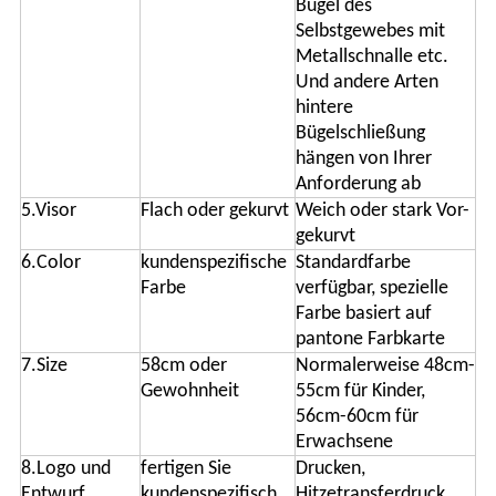
Bügel des
Selbstgewebes mit
Metallschnalle etc.
Und andere Arten
hintere
Bügelschließung
hängen von Ihrer
Anforderung ab
5.Visor
Flach oder gekurvt
Weich oder stark Vor-
gekurvt
6.Color
kundenspezifische
Standardfarbe
Farbe
verfügbar, spezielle
Farbe basiert auf
pantone Farbkarte
7.Size
58cm oder
Normalerweise 48cm-
Gewohnheit
55cm für Kinder,
56cm-60cm für
Erwachsene
8.Logo und
fertigen Sie
Drucken,
Entwurf
kundenspezifisch
Hitzetransferdruck,