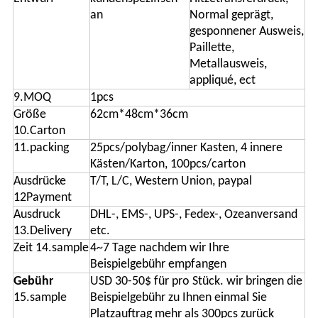
an
Normal geprägt,
gesponnener Ausweis,
Paillette,
Metallausweis,
appliqué, ect
9.MOQ
1pcs
Größe
62cm*48cm*36cm
10.Carton
11.packing
25pcs/polybag/inner Kasten, 4 innere
Kästen/Karton, 100pcs/carton
Ausdrücke
T/T, L/C, Western Union, paypal
12Payment
Ausdruck
DHL-, EMS-, UPS-, Fedex-, Ozeanversand
13.Delivery
etc.
Zeit 14.sample
4~7 Tage nachdem wir Ihre
Beispielgebühr empfangen
Gebühr
USD 30-50$ für pro Stück. wir bringen die
15.sample
Beispielgebühr zu Ihnen einmal Sie
Platzauftrag mehr als 300pcs zurück