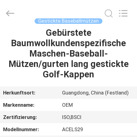
Headwear
Manufacturing
Co.,
Ltd..
All
Gestickte Baseballmützen
Rights
Reserved.
Gebürstete
HAUS
Baumwollkundenspezifische
PRODUKTE
Maschen-Baseball-
Mützen/gurten lang gestickte
ÜBER
Golf-Kappen
UNS
Herkunftsort:
Guangdong, China (Festland)
FABRIK-
Markenname:
OEM
AUSFLUG
Zertifizierung:
ISO,BSCI
QUALITÄTSKONTROLLE
Modellnummer:
ACELS29