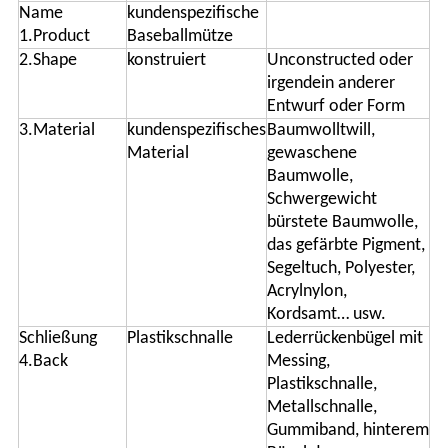
Name
kundenspezifische
1.Product
Baseballmütze
2.Shape
konstruiert
Unconstructed oder
irgendein anderer
Entwurf oder Form
3.Material
kundenspezifisches
Baumwolltwill,
Material
gewaschene
Baumwolle,
Schwergewicht
bürstete Baumwolle,
das gefärbte Pigment,
Segeltuch, Polyester,
Acrylnylon,
Kordsamt… usw.
Schließung
Plastikschnalle
Lederrückenbügel mit
4.Back
Messing,
Plastikschnalle,
Metallschnalle,
Gummiband, hinterem