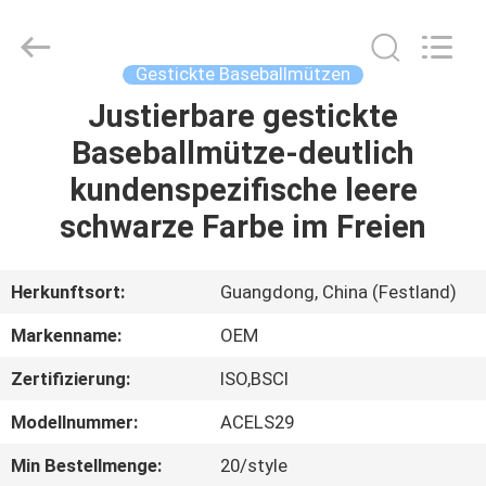
Headwear
Manufacturing
Co.,
Ltd..
All
Gestickte Baseballmützen
Rights
Reserved.
Justierbare gestickte
HAUS
Baseballmütze-deutlich
PRODUKTE
kundenspezifische leere
schwarze Farbe im Freien
ÜBER
UNS
Herkunftsort:
Guangdong, China (Festland)
Markenname:
OEM
FABRIK-
Zertifizierung:
ISO,BSCI
AUSFLUG
Modellnummer:
ACELS29
QUALITÄTSKONTROLLE
Min Bestellmenge:
20/style