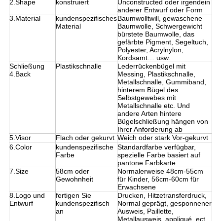
2.Shape
konstruiert
Unconstructed oder irgendein
anderer Entwurf oder Form
3.Material
kundenspezifisches
Baumwolltwill, gewaschene
Material
Baumwolle, Schwergewicht
bürstete Baumwolle, das
gefärbte Pigment, Segeltuch,
Polyester, Acrylnylon,
Kordsamt… usw.
Schließung
Plastikschnalle
Lederrückenbügel mit
4.Back
Messing, Plastikschnalle,
Metallschnalle, Gummiband,
hinterem Bügel des
Selbstgewebes mit
Metallschnalle etc. Und
andere Arten hintere
Bügelschließung hängen von
Ihrer Anforderung ab
5.Visor
Flach oder gekurvt
Weich oder stark Vor-gekurvt
6.Color
kundenspezifische
Standardfarbe verfügbar,
Farbe
spezielle Farbe basiert auf
pantone Farbkarte
7.Size
58cm oder
Normalerweise 48cm-55cm
Gewohnheit
für Kinder, 56cm-60cm für
Erwachsene
8.Logo und
fertigen Sie
Drucken, Hitzetransferdruck,
Entwurf
kundenspezifisch
Normal geprägt, gesponnener
an
Ausweis, Paillette,
Metallausweis, appliqué, ect