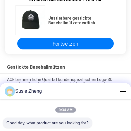
Justierbare gestickte
Baseballmütze-deutlich
kundenspezifische leere
schwarze Farbe im Freien
Fortsetzen
Gestickte Baseballmützen
ACE brennen hohe Qualität kundenspezifischen Logo-3D
gestickten Baseballmütze-Hut mit Metallschnalle ein
Susie Zheng
Platten-Baseballmütze-fester klassischer sechs Platten-
unstrukturierter Vati-Hut 100% des Polyester-6
9:34 AM
Fernlastfahrer gebogene Platten-Vati-Kappe des Rand-sechs
stickte USA-Logo
Good day, what product are you looking for?