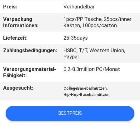
Preis:
Verhandelbar
TRETEN
Verpackung
1pcs/PP Tasche, 25pcs/inner
SIE
Informationen:
Kasten, 100pcs/carton
MIT
Lieferzeit:
25-35days
UNS
Zahlungsbedingungen:
HSBC, T/T, Western Union,
IN
Paypal
VERBINDUNG
Versorgungsmaterial-
0.2-0.3million PC/Monat
Fähigkeit:
NACHRICHTEN
Ausgesucht:
,
CollegeBaseballmützen
Hip-Hop-Baseballmützen
FÄLLE
BESTPREIS
SITEMAP