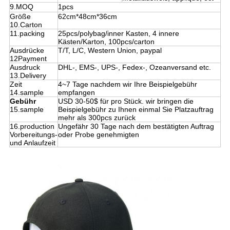
9.MOQ
1pcs
Größe
62cm*48cm*36cm
10.Carton
11.packing
25pcs/polybag/inner Kasten, 4 innere
Kästen/Karton, 100pcs/carton
Ausdrücke
T/T, L/C, Western Union, paypal
12Payment
Ausdruck
DHL-, EMS-, UPS-, Fedex-, Ozeanversand etc.
13.Delivery
Zeit
4~7 Tage nachdem wir Ihre Beispielgebühr
14.sample
empfangen
Gebühr
USD 30-50$ für pro Stück. wir bringen die
15.sample
Beispielgebühr zu Ihnen einmal Sie Platzauftrag
mehr als 300pcs zurück
16.production
Ungefähr 30 Tage nach dem bestätigten Auftrag
Vorbereitungs-
oder Probe genehmigten
und Anlaufzeit