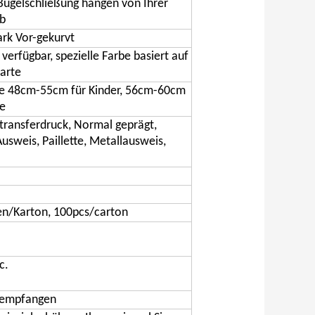
Bügelschließung hängen von Ihrer
b
ark Vor-gekurvt
verfügbar, spezielle Farbe basiert auf
arte
e 48cm-55cm für Kinder, 56cm-60cm
e
transferdruck, Normal geprägt,
sweis, Paillette, Metallausweis,
en/Karton, 100pcs/carton
c.
r empfangen