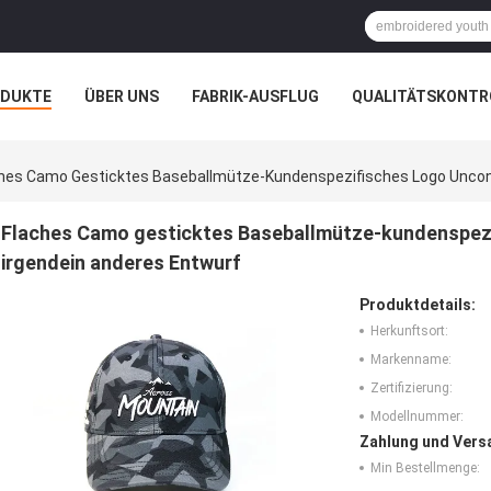
ODUKTE
ÜBER UNS
FABRIK-AUSFLUG
QUALITÄTSKONTR
N
FÄLLE
hes Camo Gesticktes Baseballmütze-Kundenspezifisches Logo Uncon
Flaches Camo gesticktes Baseballmütze-kundenspez
irgendein anderes Entwurf
Produktdetails:
Herkunftsort:
Markenname:
Zertifizierung:
Modellnummer:
Zahlung und Vers
Min Bestellmenge: