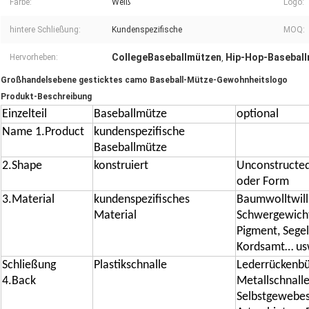
Farbe:
Weiß
Logo:
hintere Schließung:
Kundenspezifische
MOQ:
CollegeBaseballmützen
Hip-Hop-Basebal
Hervorheben:
,
Großhandelsebene gesticktes camo Baseball-Mütze-Gewohnheitslogo
Produkt-Beschreibung
Einzelteil
Baseballmütze
optional
Name 1.Product
kundenspezifische
Baseballmütze
2.Shape
konstruiert
Unconstructed
oder Form
3.Material
kundenspezifisches
Baumwolltwil
Material
Schwergewicht
Pigment, Segel
Kordsamt… us
Schließung
Plastikschnalle
Lederrückenbüg
4.Back
Metallschnall
Selbstgewebes