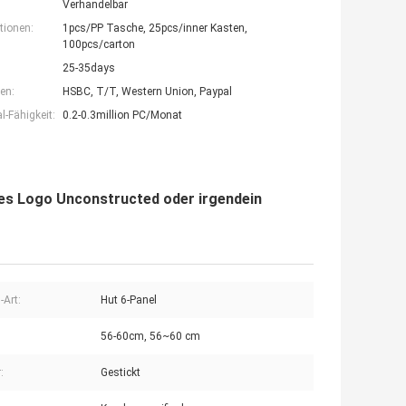
Verhandelbar
tionen:
1pcs/PP Tasche, 25pcs/inner Kasten,
100pcs/carton
25-35days
en:
HSBC, T/T, Western Union, Paypal
-Fähigkeit:
0.2-0.3million PC/Monat
es Logo Unconstructed oder irgendein
-Art:
Hut 6-Panel
56-60cm, 56~60 cm
:
Gestickt