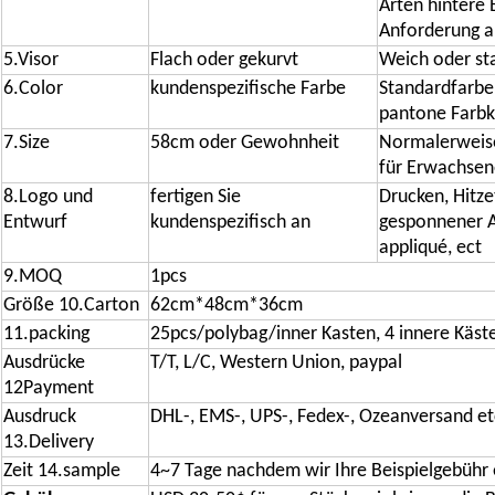
Arten hintere 
Anforderung a
5.Visor
Flach oder gekurvt
Weich oder st
6.Color
kundenspezifische Farbe
Standardfarbe 
pantone Farbk
7.Size
58cm oder Gewohnheit
Normalerweis
für Erwachsen
8.Logo und
fertigen Sie
Drucken, Hitze
Entwurf
kundenspezifisch an
gesponnener Au
appliqué, ect
9.MOQ
1pcs
Größe 10.Carton
62cm*48cm*36cm
11.packing
25pcs/polybag/inner Kasten, 4 innere Käst
Ausdrücke
T/T, L/C, Western Union, paypal
12Payment
Ausdruck
DHL-, EMS-, UPS-, Fedex-, Ozeanversand et
13.Delivery
Zeit 14.sample
4~7 Tage nachdem wir Ihre Beispielgebüh