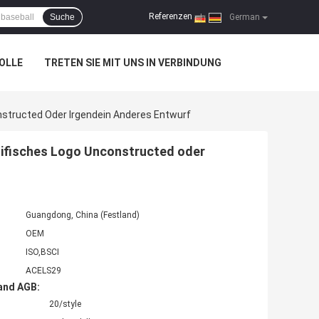
Referenzen
Suche
|
German
OLLE
TRETEN SIE MIT UNS IN VERBINDUNG
structed Oder Irgendein Anderes Entwurf
ifisches Logo Unconstructed oder
Guangdong, China (Festland)
OEM
ISO,BSCI
ACELS29
and AGB:
20/style