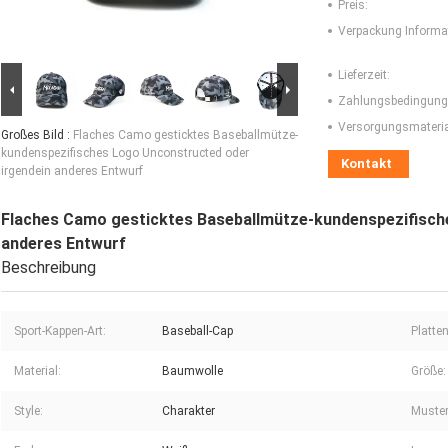
Preis:
Verpackung Informa
Lieferzeit:
Zahlungsbedingung
Versorgungsmaterial
Großes Bild :
Flaches Camo gesticktes Baseballmütze-
kundenspezifisches Logo Unconstructed oder
Kontakt
irgendein anderes Entwurf
Flaches Camo gesticktes Baseballmütze-kundenspezifisch
anderes Entwurf
Beschreibung
Sport-Kappen-Art:
Baseball-Cap
Platten
Material:
Baumwolle
Größe:
Style:
Charakter
Muster