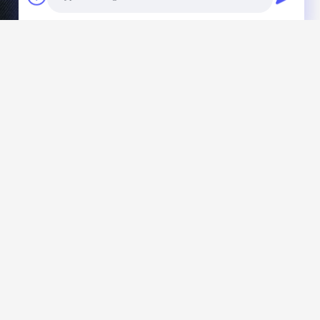
Photo
Video Call
Audio Call