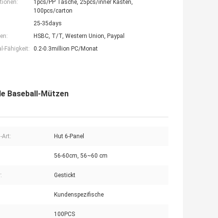
tionen:
1pcs/PP Tasche, 25pcs/inner Kasten,
100pcs/carton
25-35days
en:
HSBC, T/T, Western Union, Paypal
-Fähigkeit:
0.2-0.3million PC/Monat
de Baseball-Mützen
-Art:
Hut 6-Panel
56-60cm, 56~60 cm
:
Gestickt
Kundenspezifische
100PCS