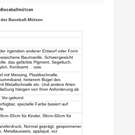
eBaseballmützen
 der Baseball-Mützen
der irgendein anderer Entwurf oder Form
gewaschene Baumwolle, Schwergewicht
le, das gefärbte Pigment, Segeltuch,
nylon, Kordsamt… usw.
 mit Messing, Plastikschnalle,
 Gummiband, hinterem Bügel des
t Metallschnalle etc. Und andere Arten
hließung hängen von Ihrer Anforderung ab
 Vor-gekurvt
rfügbar, spezielle Farbe basiert auf
te
8cm-55cm für Kinder, 56cm-60cm für
ransferdruck, Normal geprägt, gesponnener
e, Metallausweis, appliqué, ect