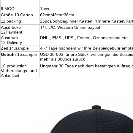
9.MOQ
1pcs
Größe 10.Carton
62cm*48cm*36cm
11.packing
25pcs/polybag/inner Kasten, 4 innere Kästen/Kar
Ausdrücke
T/T, L/C, Western Union, paypal
12Payment
Ausdruck
DHL-, EMS-, UPS-, Fedex-, Ozeanversand etc.
13.Delivery
Zeit 14.sample
4~7 Tage nachdem wir Ihre Beispielgebühr empf
Gebühr
15.sample
USD 30-50$ für pro Stück. wir bringen die Beispi
mehr als 300pcs zurück
16.production
Ungefähr 30 Tage nach dem bestätigten Auftrag
Vorbereitungs- und
Anlaufzeit