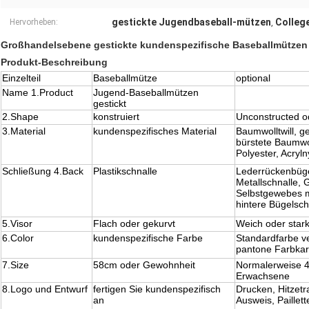
gestickte Jugendbaseball-mützen
Colleg
Hervorheben:
,
Großhandelsebene gestickte kundenspezifische Baseballmützen
Produkt-Beschreibung
Einzelteil
Baseballmütze
optional
Name 1.Product
Jugend-Baseballmützen
gestickt
2.Shape
konstruiert
Unconstructed o
3.Material
kundenspezifisches Material
Baumwolltwill, 
bürstete Baumwol
Polyester, Acryl
Schließung 4.Back
Plastikschnalle
Lederrückenbügel
Metallschnalle,
Selbstgewebes mi
hintere Bügelsc
5.Visor
Flach oder gekurvt
Weich oder stark
6.Color
kundenspezifische Farbe
Standardfarbe ve
pantone Farbkar
7.Size
58cm oder Gewohnheit
Normalerweise 4
Erwachsene
8.Logo und Entwurf
fertigen Sie kundenspezifisch
Drucken, Hitzet
an
Ausweis, Paillett