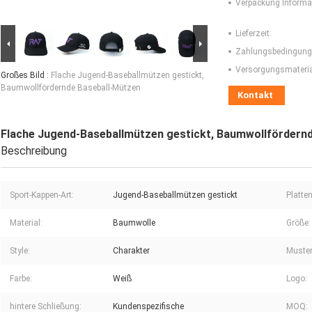
Verpackung Informa
Lieferzeit:
Zahlungsbedingung
Versorgungsmaterial
Großes Bild :
Flache Jugend-Baseballmützen gestickt,
Baumwollfördernde Baseball-Mützen
Kontakt
Flache Jugend-Baseballmützen gestickt, Baumwollfördern
Beschreibung
Sport-Kappen-Art:
Jugend-Baseballmützen gestickt
Platten
Material:
Baumwolle
Größe:
Style:
Charakter
Muster
Farbe:
Weiß
Logo:
hintere Schließung:
Kundenspezifische
MOQ: