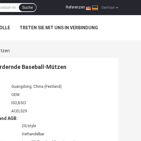
Referenzen
Suche
|
German
OLLE
TRETEN SIE MIT UNS IN VERBINDUNG
ützen
ördernde Baseball-Mützen
Guangdong, China (Festland)
OEM
ISO,BSCI
ACELS29
and AGB:
20/style
Verhandelbar