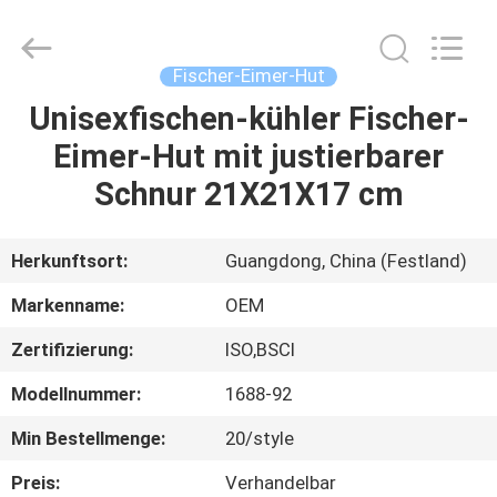
Headwear
Manufacturing
Co.,
Ltd..
All
Fischer-Eimer-Hut
Rights
Reserved.
Unisexfischen-kühler Fischer-
HAUS
Eimer-Hut mit justierbarer
PRODUKTE
Schnur 21X21X17 cm
ÜBER
Herkunftsort:
Guangdong, China (Festland)
UNS
Markenname:
OEM
Zertifizierung:
ISO,BSCI
FABRIK-
Modellnummer:
1688-92
AUSFLUG
Min Bestellmenge:
20/style
QUALITÄTSKONTROLLE
Preis:
Verhandelbar