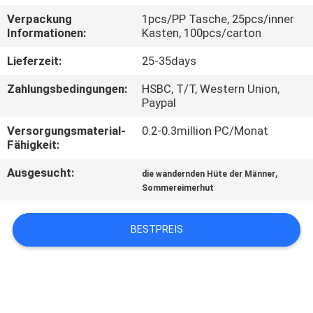
Verpackung
1pcs/PP Tasche, 25pcs/inner
TRETEN
Informationen:
Kasten, 100pcs/carton
SIE
Lieferzeit:
25-35days
MIT
Zahlungsbedingungen:
HSBC, T/T, Western Union,
UNS
Paypal
IN
Versorgungsmaterial-
0.2-0.3million PC/Monat
Fähigkeit:
VERBINDUNG
Ausgesucht:
,
die wandernden Hüte der Männer
Sommereimerhut
NACHRICHTEN
BESTPREIS
FÄLLE
SITEMAP