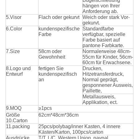
Bügelschließung
hängen von Ihrer
Anforderung ab.
5.Visor
Flach oder gekurvt
Weich oder stark Vor-
gekurvt.
6.Color
kundenspezifische
Standardfarbe
Farbe
verfügbar, spezielle
Farbe basiert auf
pantone Farbkarte.
7.Size
58cm oder
Normalerweise 48cm-
Gewohnheit
55cm für Kinder, 56cm-
60cm für Erwachsene.
8.Logo und
fertigen Sie
Drucken,
Entwurf
kundenspezifisch
Hitzetransferdruck,
an
Normal geprägt,
gesponnener Ausweis,
Paillette,
Metallausweis,
Applikation, ect.
9.MOQ
≥1pcs
Größe
62cm*48cm*36cm
10.Carton
11.packing
25pcs/polybag/inner Kasten, 4 innere
Kästen/Karton, 100pcs/carton
Ausdrücke
T/T, L/C, Western Union, paypal