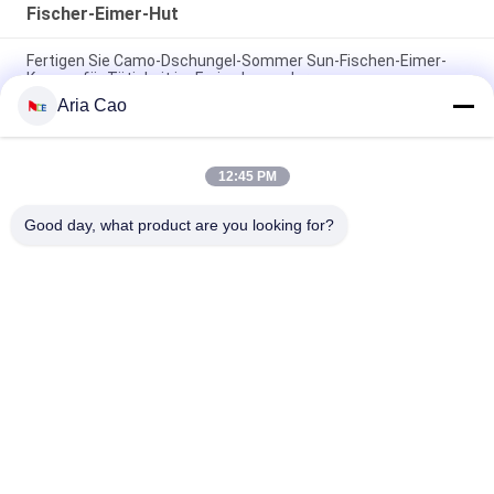
Fischer-Eimer-Hut
Fertigen Sie Camo-Dschungel-Sommer Sun-Fischen-Eimer-
Kappen für Tätigkeit im Freien besonders an
Aria Cao
New fashion children or adult size customize logo design
summer bucket hats caps
12:45 PM
Runder Rand 5/6 täfeln kundenspezifische Eimer-Hüte/Camo-
Dschungel-Eimer-Kappen
Good day, what product are you looking for?
Beliebte Kategorien
Alle
Gestickte 
Druckbaseballmützen
Baseballmützen
5 Platten-
Fernlastfahrerkappe 
Baseballmütze
Mit 5 Platten
Flache Rand-
Justierbare Golf-
Hysteresen-Hüte
Hüte