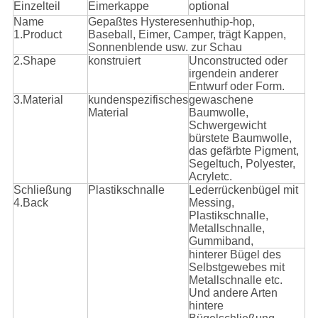
Einzelteil
Eimerkappe
optional
Name
Gepaßtes Hysteresenhuthip-hop,
1.Product
Baseball, Eimer, Camper, trägt Kappen,
Sonnenblende usw. zur Schau
2.Shape
konstruiert
Unconstructed oder
irgendein anderer
Entwurf oder Form.
3.Material
kundenspezifisches
gewaschene
Material
Baumwolle,
Schwergewicht
bürstete Baumwolle,
das gefärbte Pigment,
Segeltuch, Polyester,
Acryletc.
Schließung
Plastikschnalle
Lederrückenbügel mit
4.Back
Messing,
Plastikschnalle,
Metallschnalle,
Gummiband,
hinterer Bügel des
Selbstgewebes mit
Metallschnalle etc.
Und andere Arten
hintere