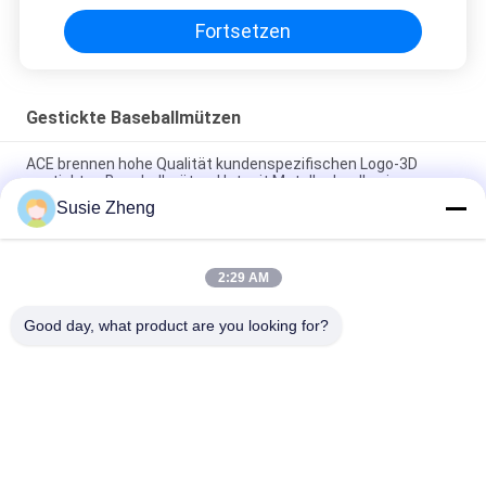
Fortsetzen
Gestickte Baseballmützen
ACE brennen hohe Qualität kundenspezifischen Logo-3D
gestickten Baseballmütze-Hut mit Metallschnalle ein
Susie Zheng
Platten-Baseballmütze-fester klassischer sechs Platten-
unstrukturierter Vati-Hut 100% des Polyester-6
2:29 AM
Fernlastfahrer gebogene Platten-Vati-Kappe des Rand-sechs
stickte USA-Logo
Good day, what product are you looking for?
Beliebte Kategorien
Alle
Gestickte 
Druckbaseballmützen
Baseballmützen