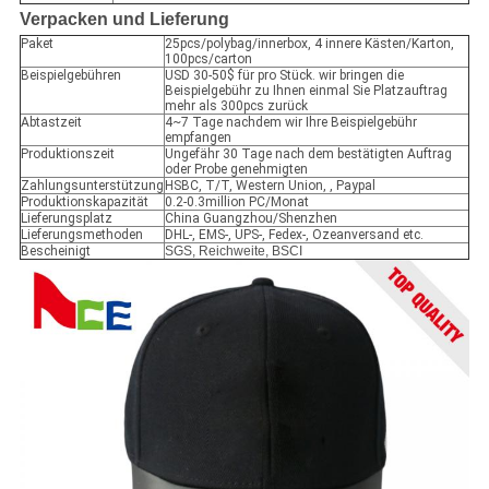
Verpacken und Lieferung
Paket
25pcs/polybag/innerbox, 4 innere Kästen/Karton,
100pcs/carton
Beispielgebühren
USD 30-50$ für pro Stück. wir bringen die
Beispielgebühr zu Ihnen einmal Sie Platzauftrag
mehr als 300pcs zurück
Abtastzeit
4~7 Tage nachdem wir Ihre Beispielgebühr
empfangen
Produktionszeit
Ungefähr 30 Tage nach dem bestätigten Auftrag
oder Probe genehmigten
Zahlungsunterstützung
HSBC, T/T, Western Union, , Paypal
Produktionskapazität
0.2-0.3million PC/Monat
Lieferungsplatz
China Guangzhou/Shenzhen
Lieferungsmethoden
DHL-, EMS-, UPS-, Fedex-, Ozeanversand etc.
Bescheinigt
SGS, Reichweite, BSCI