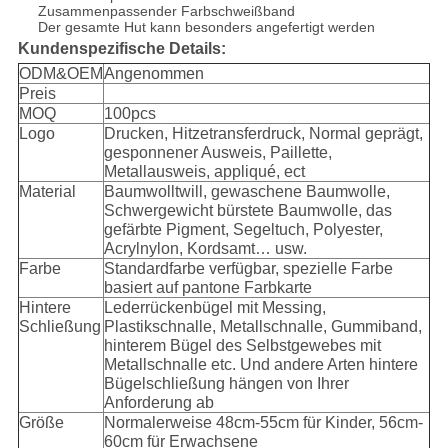
Zusammenpassender Farbschweißband
Der gesamte Hut kann besonders angefertigt werden
Kundenspezifische Details:
ODM&OEM
Angenommen
Preis
MOQ
100pcs
Logo
Drucken, Hitzetransferdruck, Normal geprägt,
gesponnener Ausweis, Paillette,
Metallausweis, appliqué, ect
Material
Baumwolltwill, gewaschene Baumwolle,
Schwergewicht bürstete Baumwolle, das
gefärbte Pigment, Segeltuch, Polyester,
Acrylnylon, Kordsamt… usw.
Farbe
Standardfarbe verfügbar, spezielle Farbe
basiert auf pantone Farbkarte
Hintere
Lederrückenbügel mit Messing,
Schließung
Plastikschnalle, Metallschnalle, Gummiband,
hinterem Bügel des Selbstgewebes mit
Metallschnalle etc. Und andere Arten hintere
Bügelschließung hängen von Ihrer
Anforderung ab
Größe
Normalerweise 48cm-55cm für Kinder, 56cm-
60cm für Erwachsene