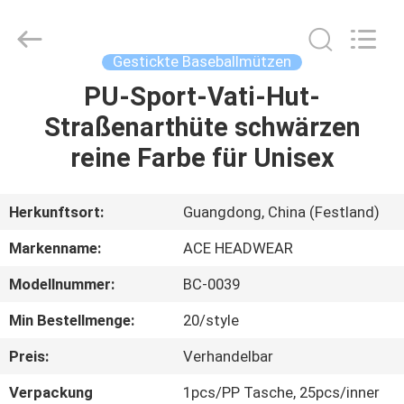
Headwear
Manufacturing
Co.,
Ltd..
All
Gestickte Baseballmützen
Rights
Reserved.
PU-Sport-Vati-Hut-
HAUS
Straßenarthüte schwärzen
PRODUKTE
reine Farbe für Unisex
ÜBER
Herkunftsort:
Guangdong, China (Festland)
UNS
Markenname:
ACE HEADWEAR
Modellnummer:
BC-0039
FABRIK-
Min Bestellmenge:
20/style
AUSFLUG
Preis:
Verhandelbar
QUALITÄTSKONTROLLE
Verpackung
1pcs/PP Tasche, 25pcs/inner