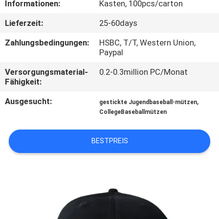
Informationen:
Kasten, 100pcs/carton
TRETEN
Lieferzeit:
25-60days
SIE
Zahlungsbedingungen:
HSBC, T/T, Western Union,
MIT
Paypal
UNS
Versorgungsmaterial-
0.2-0.3million PC/Monat
Fähigkeit:
IN
Ausgesucht:
,
VERBINDUNG
gestickte Jugendbaseball-mützen
CollegeBaseballmützen
NACHRICHTEN
BESTPREIS
FÄLLE
SITEMAP