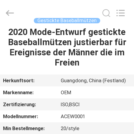
Headwear
Manufacturing
Co.,
Ltd..
All
Gestickte Baseballmützen
Rights
Reserved.
2020 Mode-Entwurf gestickte
HAUS
Baseballmützen justierbar für
PRODUKTE
Ereignisse der Männer die im
Freien
ÜBER
UNS
Herkunftsort:
Guangdong, China (Festland)
Markenname:
OEM
FABRIK-
Zertifizierung:
ISO,BSCI
AUSFLUG
Modellnummer:
ACEW0001
QUALITÄTSKONTROLLE
Min Bestellmenge:
20/style