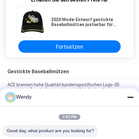
2020 Mode-Entwurf gestickte
Baseballmützen justierbar für
Ereignisse der Männer die im
Freien
Fortsetzen
Gestickte Baseballmützen
ACE brennen hohe Qualität kundenspezifischen Logo-3D
gestickten Baseballmütze-Hut mit Metallschnalle ein
Wendy
Platten-Baseballmütze-fester klassischer sechs Platten-
unstrukturierter Vati-Hut 100% des Polyester-6
7:03 PM
Fernlastfahrer gebogene Platten-Vati-Kappe des Rand-sechs
stickte USA-Logo
Good day, what product are you looking for?