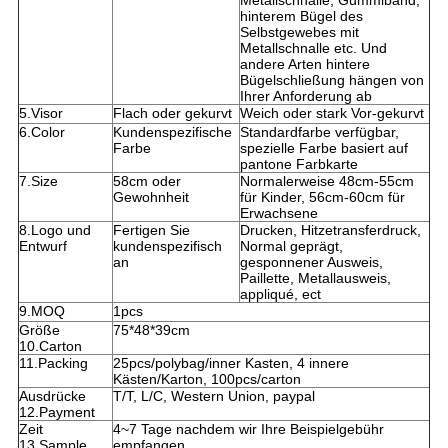
Metallschnalle, Gummiband,
hinterem Bügel des
Selbstgewebes mit
Metallschnalle etc. Und
andere Arten hintere
Bügelschließung hängen von
Ihrer Anforderung ab
5.Visor
Flach oder gekurvt
Weich oder stark Vor-gekurvt
6.Color
Kundenspezifische
Standardfarbe verfügbar,
Farbe
spezielle Farbe basiert auf
pantone Farbkarte
7.Size
58cm oder
Normalerweise 48cm-55cm
Gewohnheit
für Kinder, 56cm-60cm für
Erwachsene
8.Logo und
Fertigen Sie
Drucken, Hitzetransferdruck,
Entwurf
kundenspezifisch
Normal geprägt,
an
gesponnener Ausweis,
Paillette, Metallausweis,
appliqué, ect
9.MOQ
1pcs
Größe
75*48*39cm
10.Carton
11.Packing
25pcs/polybag/inner Kasten, 4 innere
Kästen/Karton, 100pcs/carton
Ausdrücke
T/T, L/C, Western Union, paypal
12.Payment
Zeit
4~7 Tage nachdem wir Ihre Beispielgebühr
13.Sample
empfangen