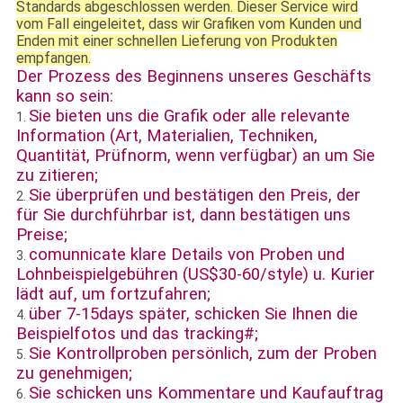
Standards abgeschlossen werden. Dieser Service wird
vom Fall eingeleitet, dass wir Grafiken vom Kunden und
Enden mit einer schnellen Lieferung von Produkten
empfangen.
Der Prozess des Beginnens unseres Geschäfts
kann so sein:
Sie bieten uns die Grafik oder alle relevante
1.
Information (Art, Materialien, Techniken,
Quantität, Prüfnorm, wenn verfügbar) an um Sie
zu zitieren;
Sie überprüfen und bestätigen den Preis, der
2.
für Sie durchführbar ist, dann bestätigen uns
Preise;
comunnicate klare Details von Proben und
3.
Lohnbeispielgebühren (US$30-60/style) u. Kurier
lädt auf, um fortzufahren;
über 7-15days später, schicken Sie Ihnen die
4.
Beispielfotos und das tracking#;
Sie Kontrollproben persönlich, zum der Proben
5.
zu genehmigen;
Sie schicken uns Kommentare und Kaufauftrag
6.