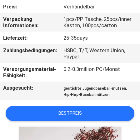
Preis:
Verhandelbar
TRETEN
Verpackung
1pcs/PP Tasche, 25pcs/inner
SIE
Informationen:
Kasten, 100pcs/carton
MIT
Lieferzeit:
25-35days
UNS
Zahlungsbedingungen:
HSBC, T/T, Western Union,
IN
Paypal
VERBINDUNG
Versorgungsmaterial-
0.2-0.3million PC/Monat
Fähigkeit:
NACHRICHTEN
Ausgesucht:
,
gestickte Jugendbaseball-mützen
Hip-Hop-Baseballmützen
FÄLLE
BESTPREIS
SITEMAP