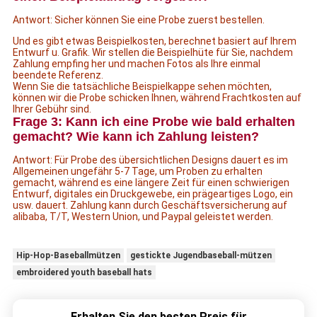
Antwort: Sicher können Sie eine Probe zuerst bestellen.
Und es gibt etwas Beispielkosten, berechnet basiert auf Ihrem
Entwurf u. Grafik. Wir stellen die Beispielhüte für Sie, nachdem
Zahlung empfing her und machen Fotos als Ihre einmal
beendete Referenz.
Wenn Sie die tatsächliche Beispielkappe sehen möchten,
können wir die Probe schicken Ihnen, während Frachtkosten auf
Ihrer Gebühr sind.
Frage 3: Kann ich eine Probe wie bald erhalten
gemacht? Wie kann ich Zahlung leisten?
Antwort: Für Probe des übersichtlichen Designs dauert es im
Allgemeinen ungefähr 5-7 Tage, um Proben zu erhalten
gemacht, während es eine längere Zeit für einen schwierigen
Entwurf, digitales ein Druckgewebe, ein prägeartiges Logo, ein
usw. dauert. Zahlung kann durch Geschäftsversicherung auf
alibaba, T/T, Western Union, und Paypal geleistet werden.
Hip-Hop-Baseballmützen
gestickte Jugendbaseball-mützen
embroidered youth baseball hats
Erhalten Sie den besten Preis für