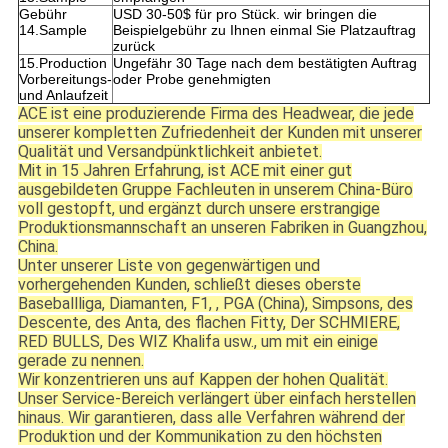
Gebühr
USD 30-50$ für pro Stück. wir bringen die
14.Sample
Beispielgebühr zu Ihnen einmal Sie Platzauftrag
zurück
15.Production
Ungefähr 30 Tage nach dem bestätigten Auftrag
Vorbereitungs-
oder Probe genehmigten
und Anlaufzeit
ACE ist eine produzierende Firma des Headwear, die jede
unserer kompletten Zufriedenheit der Kunden mit unserer
Qualität und Versandpünktlichkeit anbietet.
Mit in 15 Jahren Erfahrung, ist ACE mit einer gut
ausgebildeten Gruppe Fachleuten in unserem China-Büro
voll gestopft, und ergänzt durch unsere erstrangige
Produktionsmannschaft an unseren Fabriken in Guangzhou,
China.
Unter unserer Liste von gegenwärtigen und
vorhergehenden Kunden, schließt dieses oberste
Baseballliga, Diamanten, F1, , PGA (China), Simpsons, des
Descente, des Anta, des flachen Fitty, Der SCHMIERE,
RED BULLS, Des WIZ Khalifa usw., um mit ein einige
gerade zu nennen.
Wir konzentrieren uns auf Kappen der hohen Qualität.
Unser Service-Bereich verlängert über einfach herstellen
hinaus. Wir garantieren, dass alle Verfahren während der
Produktion und der Kommunikation zu den höchsten