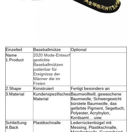
Einzelteil
Baseballmütze
Optional
Name
2020 Mode-Entwurf
1.Product
gestickte
Baseballmützen
justierbar für
Ereignisse der
Männer die im
Freien
2.Shape
Konstruiert
Fertigt besonders an
3.Material
Kundenspezifisches
Baumwolltwill, gewaschene
Material
Baumwolle, Schwergewicht
bürstete Baumwolle, das
gefärbte Pigment, Segeltuch,
Polyester, Acrylnylon,
Kordsamt… usw.
Schließung
Plastikschnalle
Lederrückenbügel mit
4.Back
Messing, Plastikschnalle,