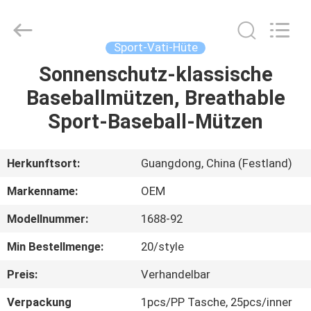
Headwear
Manufacturing
Co.,
Ltd..
All
Sport-Vati-Hüte
Rights
Reserved.
Sonnenschutz-klassische
HAUS
Baseballmützen, Breathable
PRODUKTE
Sport-Baseball-Mützen
ÜBER
Herkunftsort:
Guangdong, China (Festland)
UNS
Markenname:
OEM
Modellnummer:
1688-92
FABRIK-
Min Bestellmenge:
20/style
AUSFLUG
Preis:
Verhandelbar
QUALITÄTSKONTROLLE
Verpackung
1pcs/PP Tasche, 25pcs/inner