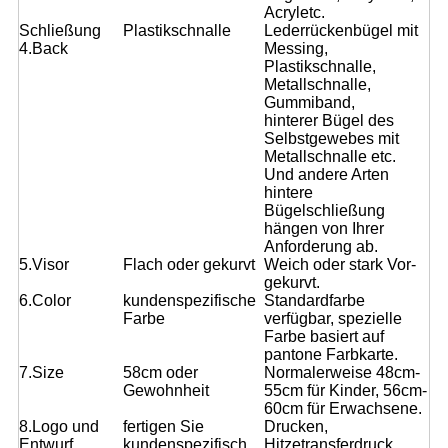
Acryletc.
Schließung
Plastikschnalle
Lederrückenbügel mit
4.Back
Messing,
Plastikschnalle,
Metallschnalle,
Gummiband,
hinterer Bügel des
Selbstgewebes mit
Metallschnalle etc.
Und andere Arten
hintere
Bügelschließung
hängen von Ihrer
Anforderung ab.
5.Visor
Flach oder gekurvt
Weich oder stark Vor-
gekurvt.
6.Color
kundenspezifische
Standardfarbe
Farbe
verfügbar, spezielle
Farbe basiert auf
pantone Farbkarte.
7.Size
58cm oder
Normalerweise 48cm-
Gewohnheit
55cm für Kinder, 56cm-
60cm für Erwachsene.
8.Logo und
fertigen Sie
Drucken,
Entwurf
kundenspezifisch
Hitzetransferdruck,