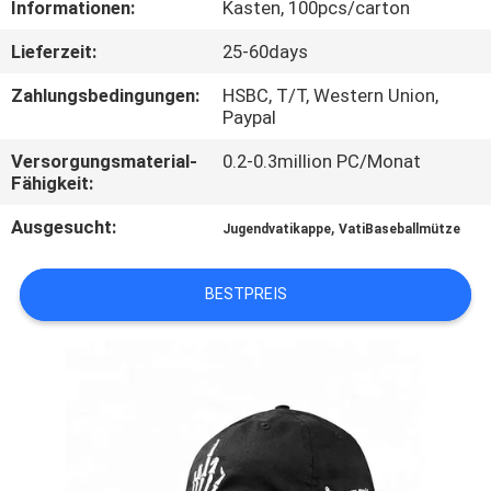
Informationen:
Kasten, 100pcs/carton
TRETEN
Lieferzeit:
25-60days
SIE
Zahlungsbedingungen:
HSBC, T/T, Western Union,
MIT
Paypal
UNS
Versorgungsmaterial-
0.2-0.3million PC/Monat
Fähigkeit:
IN
Ausgesucht:
,
VERBINDUNG
Jugendvatikappe
VatiBaseballmütze
BESTPREIS
NACHRICHTEN
FÄLLE
SITEMAP