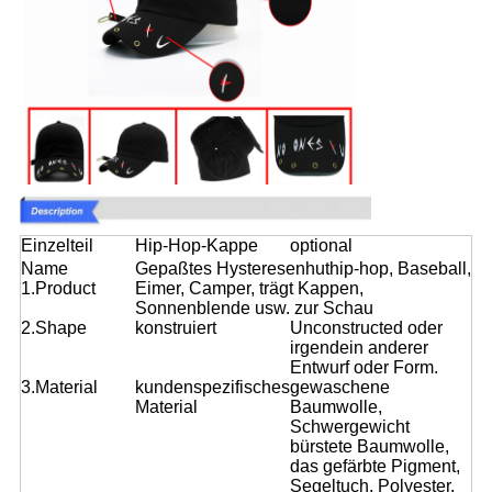
Einzelteil
Hip-Hop-Kappe
optional
Name
Gepaßtes Hysteresenhuthip-hop, Baseball,
1.Product
Eimer, Camper, trägt Kappen,
Sonnenblende usw. zur Schau
2.Shape
konstruiert
Unconstructed oder
irgendein anderer
Entwurf oder Form.
3.Material
kundenspezifisches
gewaschene
Material
Baumwolle,
Schwergewicht
bürstete Baumwolle,
das gefärbte Pigment,
Segeltuch, Polyester,