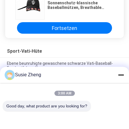
Sonnenschutz-klassische
Baseballmützen, Breathable
Sport-Baseball-Mützen
Fortsetzen
Sport-Vati-Hüte
Ebene beunruhigte gewaschene schwarze Vati-Baseball-
Fernlastfahrer-Kappe
Susie Zheng
56cm unstrukturierte Vati-Baseballmütze-Stickerei Logo
Customized
3:00 AM
Freier Raum trägt Vati-Hüte mit Sonntags-Metallschnallen-
Stickerei-Logo zur Schau
Good day, what product are you looking for?
Beliebte Kategorien
Alle