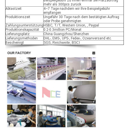
Beispielgebühr zu Ihnen einmal Sie Platzauftrag
mehr als 300pcs zurück
Abtastzeit
4~7 Tage nachdem wir Ihre Beispielgebühr
empfangen
Produktionszeit
Ungefähr 30 Tage nach dem bestätigten Auftrag
oder Probe genehmigten
Zahlungsunterstützung
HSBC, T/T, Western Union, , Paypal
Produktionskapazität
0.2-0.3million PC/Monat
Lieferungsplatz
China Guangzhou/Shenzhen
Lieferungsmethoden
DHL-, EMS-, UPS-, Fedex-, Ozeanversand etc.
Bescheinigt
SGS, Reichweite, BSCI