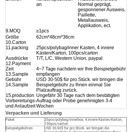
an
Normal geprägt,
gesponnener Ausweis,
Paillette,
Metallausweis,
Applikation, ect.
9.MOQ
≥1pcs
Größe
62cm*48cm*36cm
10.Carton
11.packing
25pcs/polybag/inner Kasten, 4 innere
Kästen/Karton, 100pcs/carton
Ausdrücke
T/T, L/C, Western Union, paypal
12.Payment
Zeit
4~7 Tage nachdem wir Ihre Beispielgebühr
13.Sample
empfangen
Gebühr
USD 30-50$ für pro Stück. wir bringen die
14.Sample
Beispielgebühr zu Ihnen einmal Sie
Platzauftrag zurück.
15.production
Ungefähr 30 Tage nach dem bestätigten
Vorbereitungs-
Auftrag oder Probe genehmigten 3-4
und Anlaufzeit
Wochen
Verpacken und Lieferung
Paket
25pcs/polybag/innerbox, 4 innere Kästen/Karton,
100pcs/carton
Beispielgebühren
USD 30-50$ für pro Stück. wir bringen die