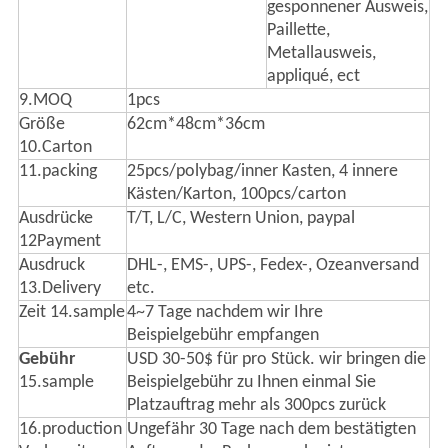
gesponnener Ausweis,
Paillette,
Metallausweis,
appliqué, ect
9.MOQ
1pcs
Größe
62cm*48cm*36cm
10.Carton
11.packing
25pcs/polybag/inner Kasten, 4 innere
Kästen/Karton, 100pcs/carton
Ausdrücke
T/T, L/C, Western Union, paypal
12Payment
Ausdruck
DHL-, EMS-, UPS-, Fedex-, Ozeanversand
13.Delivery
etc.
Zeit 14.sample
4~7 Tage nachdem wir Ihre
Beispielgebühr empfangen
Gebühr
USD 30-50$ für pro Stück. wir bringen die
15.sample
Beispielgebühr zu Ihnen einmal Sie
Platzauftrag mehr als 300pcs zurück
16.production
Ungefähr 30 Tage nach dem bestätigten