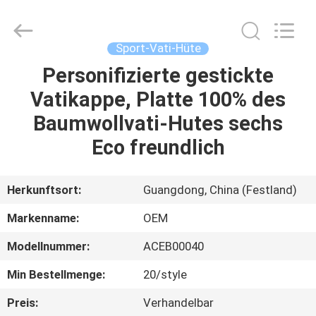
Headwear
Manufacturing
Co.,
Ltd..
All
Sport-Vati-Hüte
Rights
Reserved.
Personifizierte gestickte
HAUS
Vatikappe, Platte 100% des
PRODUKTE
Baumwollvati-Hutes sechs
Eco freundlich
ÜBER
UNS
Herkunftsort:
Guangdong, China (Festland)
Markenname:
OEM
FABRIK-
Modellnummer:
ACEB00040
AUSFLUG
Min Bestellmenge:
20/style
QUALITÄTSKONTROLLE
Preis:
Verhandelbar