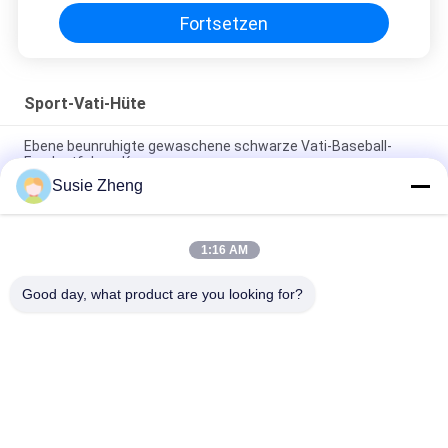
Fortsetzen
Sport-Vati-Hüte
Ebene beunruhigte gewaschene schwarze Vati-Baseball-
Fernlastfahrer-Kappe
Susie Zheng
56cm unstrukturierte Vati-Baseballmütze-Stickerei Logo
Customized
1:16 AM
Freier Raum trägt Vati-Hüte mit Sonntags-Metallschnallen-
Stickerei-Logo zur Schau
Good day, what product are you looking for?
Beliebte Kategorien
Alle
Gestickte 
Druckbaseballmützen
Baseballmützen