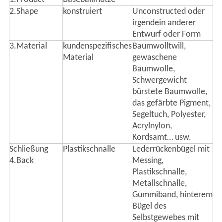
2.Shape
konstruiert
Unconstructed oder
irgendein anderer
Entwurf oder Form
3.Material
kundenspezifisches
Baumwolltwill,
Material
gewaschene
Baumwolle,
Schwergewicht
bürstete Baumwolle,
das gefärbte Pigment,
Segeltuch, Polyester,
Acrylnylon,
Kordsamt… usw.
Schließung
Plastikschnalle
Lederrückenbügel mit
4.Back
Messing,
Plastikschnalle,
Metallschnalle,
Gummiband, hinterem
Bügel des
Selbstgewebes mit