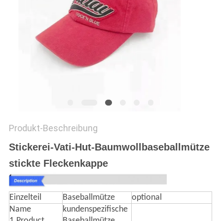
PRIVACY
POLICY
Produkt-Beschreibung
Stickerei-Vati-Hut-Baumwollbaseballmütze
stickte Fleckenkappe
Einzelteil
Baseballmütze
optional
Name
kundenspezifische
1.Product
Baseballmütze