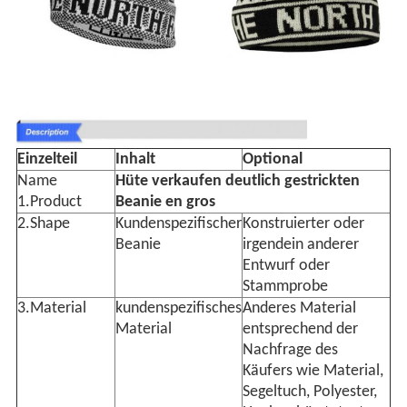
Einzelteil
Inhalt
Optional
Name
Hüte verkaufen deutlich gestrickten
1.Product
Beanie en gros
2.Shape
Kundenspezifischer
Konstruierter oder
Beanie
irgendein anderer
Entwurf oder
Stammprobe
3.Material
kundenspezifisches
Anderes Material
Material
entsprechend der
Nachfrage des
Käufers wie Material,
Segeltuch, Polyester,