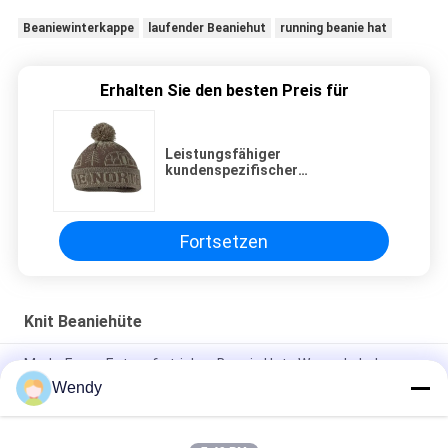
Beaniewinterkappe
laufender Beaniehut
running beanie hat
Erhalten Sie den besten Preis für
Leistungsfähiger
kundenspezifischer
Jacquardwebstuhl Beanie, der
Beanie-Hüte der Frauen mit Pom
bequem
Fortsetzen
Knit Beaniehüte
Mode-Feuer-Entwurf stricken Beanie Hats Woven Label
Character-Art
Wendy
Charakter Leuchtstoff60cm stricken Beanie Hats Custom
Pattern