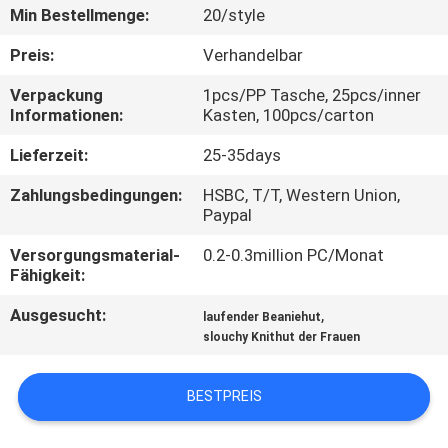
Min Bestellmenge:
20/style
TRETEN
Preis:
Verhandelbar
SIE
Verpackung
1pcs/PP Tasche, 25pcs/inner
MIT
Informationen:
Kasten, 100pcs/carton
UNS
Lieferzeit:
25-35days
IN
Zahlungsbedingungen:
HSBC, T/T, Western Union,
VERBINDUNG
Paypal
Versorgungsmaterial-
0.2-0.3million PC/Monat
NACHRICHTEN
Fähigkeit:
Ausgesucht:
,
laufender Beaniehut
FÄLLE
slouchy Knithut der Frauen
BESTPREIS
SITEMAP