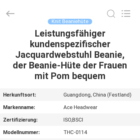
Headwear
Manufacturing
Co.,
Ltd..
All
Knit Beaniehüte
Rights
Reserved.
Leistungsfähiger
HAUS
kundenspezifischer
PRODUKTE
Jacquardwebstuhl Beanie,
der Beanie-Hüte der Frauen
ÜBER
mit Pom bequem
UNS
Herkunftsort:
Guangdong, China (Festland)
FABRIK-
Markenname:
Ace Headwear
AUSFLUG
Zertifizierung:
ISO,BSCI
QUALITÄTSKONTROLLE
Modellnummer:
THC-0114