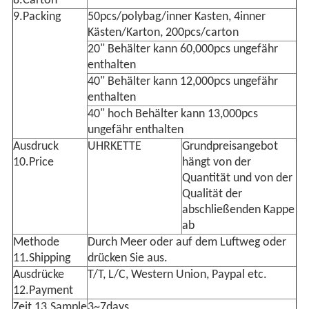
8.Carton
9.Packing
50pcs/polybag/inner Kasten, 4inner
Kästen/Karton, 200pcs/carton
20" Behälter kann 60,000pcs ungefähr
enthalten
40" Behälter kann 12,000pcs ungefähr
enthalten
40" hoch Behälter kann 13,000pcs
ungefähr enthalten
Ausdruck
UHRKETTE
Grundpreisangebot
10.Price
hängt von der
Quantität und von der
Qualität der
abschließenden Kappe
ab
Methode
Durch Meer oder auf dem Luftweg oder
11.Shipping
drücken Sie aus.
Ausdrücke
T/T, L/C, Western Union, Paypal etc.
12.Payment
Zeit 13.Sample
3~7days