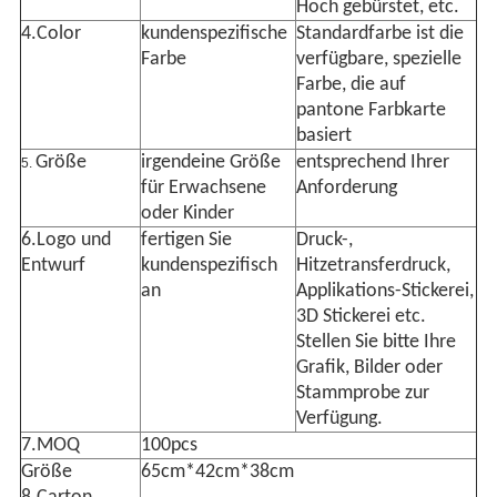
Hoch gebürstet, etc.
4.Color
kundenspezifische
Standardfarbe ist die
Farbe
verfügbare, spezielle
Farbe, die auf
pantone Farbkarte
basiert
Größe
irgendeine Größe
entsprechend Ihrer
5.
für Erwachsene
Anforderung
oder Kinder
6.Logo und
fertigen Sie
Druck-,
Entwurf
kundenspezifisch
Hitzetransferdruck,
an
Applikations-Stickerei,
3D Stickerei etc.
Stellen Sie bitte Ihre
Grafik, Bilder oder
Stammprobe zur
Verfügung.
7.MOQ
100pcs
Größe
65cm*42cm*38cm