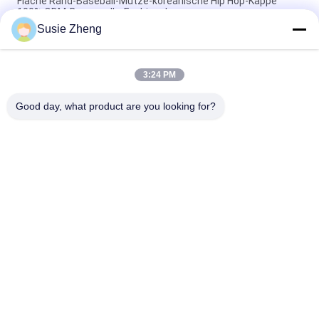
Flache Rand-Baseball-Mütze-koreanische Hip Hop-Kappe
100% ODM-Baumwolle-Fashional
Susie Zheng
Baumwolle flacher Bill Gorras 3D stickte Hysteresen-Hüte für
Männer
3:24 PM
Customized Design black embroidery national flag special
plastic buckle eagle Logo Sports Snapback Hats Caps
Good day, what product are you looking for?
Beliebte Kategorien
Alle
Gestickte 
Druckbaseballmützen
Baseballmützen
5 Platten-
Fernlastfahrerkappe 
Baseballmütze
Mit 5 Platten
Flache Rand-
Justierbare Golf-
Hysteresen-Hüte
Hüte
Sport-Vati-Hüte
Fischer-Eimer-Hut