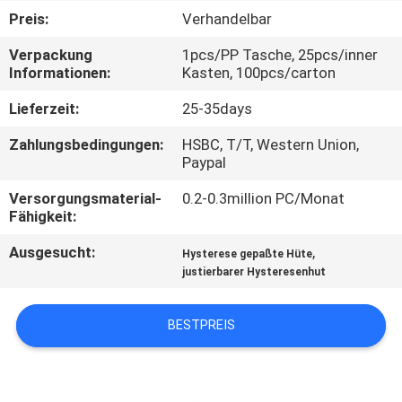
Preis:
Verhandelbar
TRETEN
Verpackung
1pcs/PP Tasche, 25pcs/inner
SIE
Informationen:
Kasten, 100pcs/carton
MIT
Lieferzeit:
25-35days
UNS
Zahlungsbedingungen:
HSBC, T/T, Western Union,
IN
Paypal
VERBINDUNG
Versorgungsmaterial-
0.2-0.3million PC/Monat
Fähigkeit:
NACHRICHTEN
Ausgesucht:
,
Hysterese gepaßte Hüte
justierbarer Hysteresenhut
FÄLLE
BESTPREIS
SITEMAP