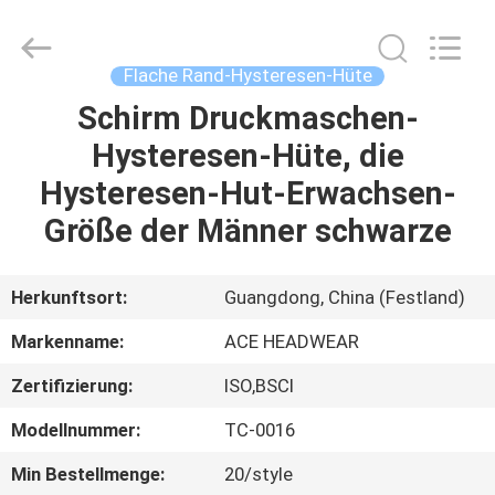
Headwear
Manufacturing
Co.,
Ltd..
All
Flache Rand-Hysteresen-Hüte
Rights
Reserved.
Schirm Druckmaschen-
HAUS
Hysteresen-Hüte, die
PRODUKTE
Hysteresen-Hut-Erwachsen-
Größe der Männer schwarze
ÜBER
UNS
Herkunftsort:
Guangdong, China (Festland)
Markenname:
ACE HEADWEAR
FABRIK-
Zertifizierung:
ISO,BSCI
AUSFLUG
Modellnummer:
TC-0016
QUALITÄTSKONTROLLE
Min Bestellmenge:
20/style