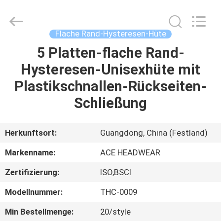
Headwear
Manufacturing
Co.,
Ltd..
All
Flache Rand-Hysteresen-Hüte
Rights
Reserved.
5 Platten-flache Rand-
HAUS
Hysteresen-Unisexhüte mit
PRODUKTE
Plastikschnallen-Rückseiten-
Schließung
ÜBER
UNS
Herkunftsort:
Guangdong, China (Festland)
Markenname:
ACE HEADWEAR
FABRIK-
Zertifizierung:
ISO,BSCI
AUSFLUG
Modellnummer:
THC-0009
QUALITÄTSKONTROLLE
Min Bestellmenge:
20/style