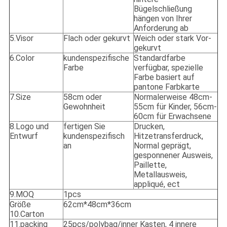
Bügelschließung
hängen von Ihrer
Anforderung ab
5.Visor
Flach oder gekurvt
Weich oder stark Vor-
gekurvt
6.Color
kundenspezifische
Standardfarbe
Farbe
verfügbar, spezielle
Farbe basiert auf
pantone Farbkarte
7.Size
58cm oder
Normalerweise 48cm-
Gewohnheit
55cm für Kinder, 56cm-
60cm für Erwachsene
8.Logo und
fertigen Sie
Drucken,
Entwurf
kundenspezifisch
Hitzetransferdruck,
an
Normal geprägt,
gesponnener Ausweis,
Paillette,
Metallausweis,
appliqué, ect
9.MOQ
1pcs
Größe
62cm*48cm*36cm
10.Carton
11.packing
25pcs/polybag/inner Kasten, 4 innere