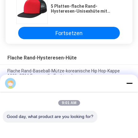
5 Platten-flache Rand-
Hysteresen-Unisexhüte mit
Plastikschnallen-Rückseiten-
Schließung
Fortsetzen
Flache Rand-Hysteresen-Hüte
Flache Rand-Baseball-Mütze-koreanische Hip Hop-Kappe
100% ODM-Baumwolle-Fashional
Susie Zheng
Baumwolle flacher Bill Gorras 3D stickte Hysteresen-Hüte für
Männer
9:01 AM
Customized Design black embroidery national flag special
plastic buckle eagle Logo Sports Snapback Hats Caps
Good day, what product are you looking for?
Beliebte Kategorien
Alle