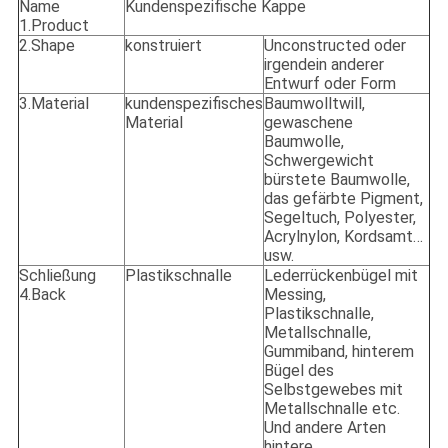
Name
Kundenspezifische Kappe
1.Product
2.Shape
konstruiert
Unconstructed oder
irgendein anderer
Entwurf oder Form
3.Material
kundenspezifisches
Baumwolltwill,
Material
gewaschene
Baumwolle,
Schwergewicht
bürstete Baumwolle,
das gefärbte Pigment,
Segeltuch, Polyester,
Acrylnylon, Kordsamt…
usw.
Schließung
Plastikschnalle
Lederrückenbügel mit
4.Back
Messing,
Plastikschnalle,
Metallschnalle,
Gummiband, hinterem
Bügel des
Selbstgewebes mit
Metallschnalle etc.
Und andere Arten
hintere