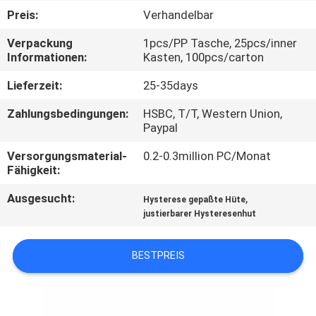
Preis:
Verhandelbar
TRETEN
Verpackung
1pcs/PP Tasche, 25pcs/inner
SIE
Informationen:
Kasten, 100pcs/carton
MIT
Lieferzeit:
25-35days
UNS
Zahlungsbedingungen:
HSBC, T/T, Western Union,
IN
Paypal
VERBINDUNG
Versorgungsmaterial-
0.2-0.3million PC/Monat
Fähigkeit:
NACHRICHTEN
Ausgesucht:
,
Hysterese gepaßte Hüte
justierbarer Hysteresenhut
FÄLLE
BESTPREIS
SITEMAP