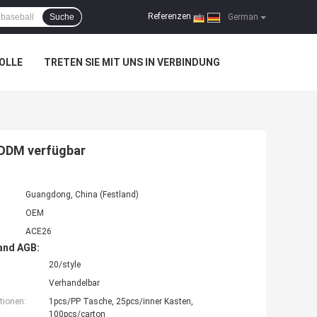
Referenzen
Suche
|
German
OLLE
TRETEN SIE MIT UNS IN VERBINDUNG
/ODM verfügbar
Guangdong, China (Festland)
OEM
ACE26
and AGB:
20/style
Verhandelbar
tionen:
1pcs/PP Tasche, 25pcs/inner Kasten,
100pcs/carton