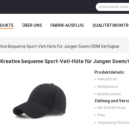
ODUKTE
ÜBER UNS
FABRIK-AUSFLUG
QUALITÄTSKONTR
N
FÄLLE
tive Bequeme Sport-Vati-Hüte Für Jungen Soem/ODM Verfügbar
Kreative bequeme Sport-Vati-Hüte für Jungen Soem
Produktdetails:
Herkunftsort:
Markenname:
Modellnummer:
Zahlung und Vers
Min Bestellmenge:
Preis:
Verpackung Informa