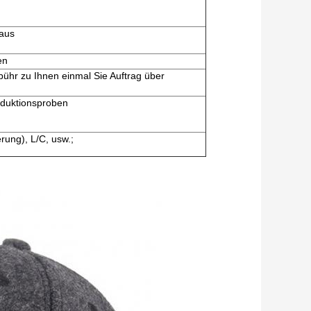
 aus
en
bühr zu Ihnen einmal Sie Auftrag über
oduktionsproben
rung), L/C, usw.;