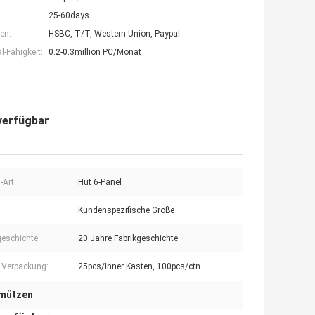
25-60days
en:
HSBC, T/T, Western Union, Paypal
-Fähigkeit:
0.2-0.3million PC/Monat
verfügbar
-Art:
Hut 6-Panel
Kundenspezifische Größe
geschichte:
20 Jahre Fabrikgeschichte
r Verpackung:
25pcs/inner Kasten, 100pcs/ctn
lmützen