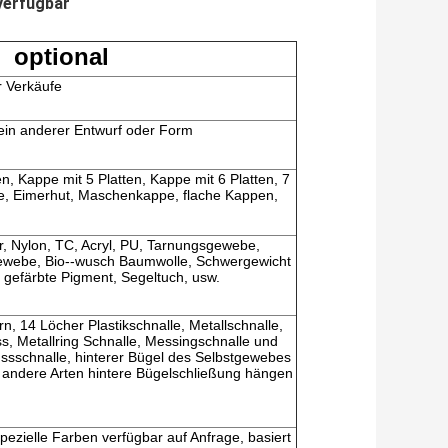
verfügbar
optional
r Verkäufe
ein anderer Entwurf oder Form
n, Kappe mit 5 Platten, Kappe mit 6 Platten, 7
e, Eimerhut, Maschenkappe, flache Kappen,
, Nylon, TC, Acryl, PU, Tarnungsgewebe,
ewebe, Bio--wusch Baumwolle, Schwergewicht
 gefärbte Pigment, Segeltuch, usw.
rn, 14 Löcher Plastikschnalle, Metallschnalle,
s, Metallring Schnalle, Messingschnalle und
sschnalle, hinterer Bügel des Selbstgewebes
d andere Arten hintere Bügelschließung hängen
pezielle Farben verfügbar auf Anfrage, basiert