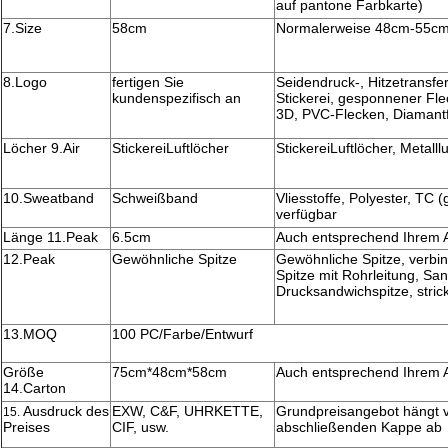
auf pantone Farbkarte)
7.Size
58cm
Normalerweise 48cm-55cm 
8.Logo
fertigen Sie
Seidendruck-, Hitzetransfer
kundenspezifisch an
Stickerei, gesponnener Flec
3D, PVC-Flecken, Diamantf
Löcher 9.Air
StickereiLuftlöcher
StickereiLuftlöcher, Metall
10.Sweatband
Schweißband
Vliesstoffe, Polyester, TC
verfügbar
Länge 11.Peak
6.5cm
Auch entsprechend Ihrem A
12.Peak
Gewöhnliche Spitze
Gewöhnliche Spitze, verbin
Spitze mit Rohrleitung, Sa
Drucksandwichspitze, stric
13.MOQ
100 PC/Farbe/Entwurf
Größe
75cm*48cm*58cm
Auch entsprechend Ihrem A
14.Carton
Ausdruck des
EXW, C&F, UHRKETTE,
Grundpreisangebot hängt vo
15.
Preises
CIF, usw.
abschließenden Kappe ab