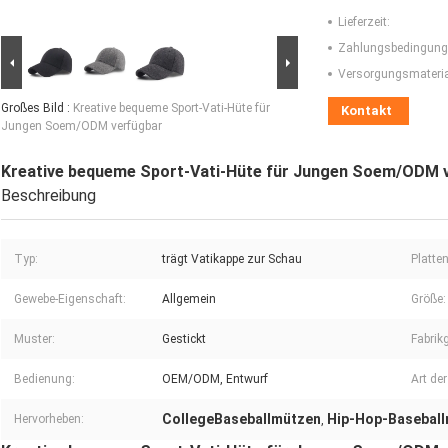
Lieferzeit:
Zahlungsbedingung
Versorgungsmaterial
Großes Bild :
Kreative bequeme Sport-Vati-Hüte für
Kontakt
Jungen Soem/ODM verfügbar
Kreative bequeme Sport-Vati-Hüte für Jungen Soem/ODM 
Beschreibung
Typ:
trägt Vatikappe zur Schau
Platten
Gewebe-Eigenschaft:
Allgemein
Größe:
Muster:
Gestickt
Fabrik
Bedienung:
OEM/ODM, Entwurf
Art de
CollegeBaseballmützen
Hip-Hop-Basebal
Hervorheben:
,