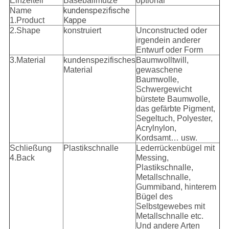
Einzelteil
Baseballmütze
optional
kundenspezifische
Name
Kappe
1.Product
2.Shape
konstruiert
Unconstructed oder
irgendein anderer
Entwurf oder Form
3.Material
kundenspezifisches
Baumwolltwill,
Material
gewaschene
Baumwolle,
Schwergewicht
bürstete Baumwolle,
das gefärbte Pigment,
Segeltuch, Polyester,
Acrylnylon,
Kordsamt… usw.
Schließung
Plastikschnalle
Lederrückenbügel mit
4.Back
Messing,
Plastikschnalle,
Metallschnalle,
Gummiband, hinterem
Bügel des
Selbstgewebes mit
Metallschnalle etc.
Und andere Arten