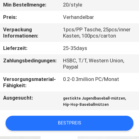
Min Bestellmenge:
20/style
TRETEN
Preis:
Verhandelbar
SIE
Verpackung
1pcs/PP Tasche, 25pcs/inner
MIT
Informationen:
Kasten, 100pcs/carton
UNS
Lieferzeit:
25-35days
IN
Zahlungsbedingungen:
HSBC, T/T, Western Union,
VERBINDUNG
Paypal
Versorgungsmaterial-
0.2-0.3million PC/Monat
NACHRICHTEN
Fähigkeit:
Ausgesucht:
,
gestickte Jugendbaseball-mützen
FÄLLE
Hip-Hop-Baseballmützen
BESTPREIS
SITEMAP