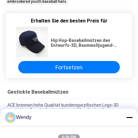
embroidered youth baseball hats
Erhalten Sie den besten Preis für
Hip Hop-Baseballmützen des
Entwurfs-3D, Baumwolljugend-
Baseballmützen 100% gestickt
Fortsetzen
Gestickte Baseballmützen
ACE brennen hohe Qualität kundenspezifischen Logo-3D
gestickten Baseballmütze-Hut mit Metallschnalle ein
Wendy
Platten-Baseballmütze-fester klassischer sechs Platten-
unstrukturierter Vati-Hut 100% des Polyester-6
6:58 PM