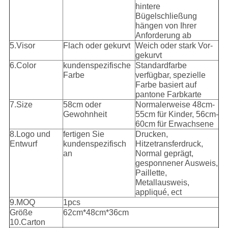
hintere
Bügelschließung
hängen von Ihrer
Anforderung ab
5.Visor
Flach oder gekurvt
Weich oder stark Vor-
gekurvt
6.Color
kundenspezifische
Standardfarbe
Farbe
verfügbar, spezielle
Farbe basiert auf
pantone Farbkarte
7.Size
58cm oder
Normalerweise 48cm-
Gewohnheit
55cm für Kinder, 56cm-
60cm für Erwachsene
8.Logo und
fertigen Sie
Drucken,
Entwurf
kundenspezifisch
Hitzetransferdruck,
an
Normal geprägt,
gesponnener Ausweis,
Paillette,
Metallausweis,
appliqué, ect
9.MOQ
1pcs
Größe
62cm*48cm*36cm
10.Carton