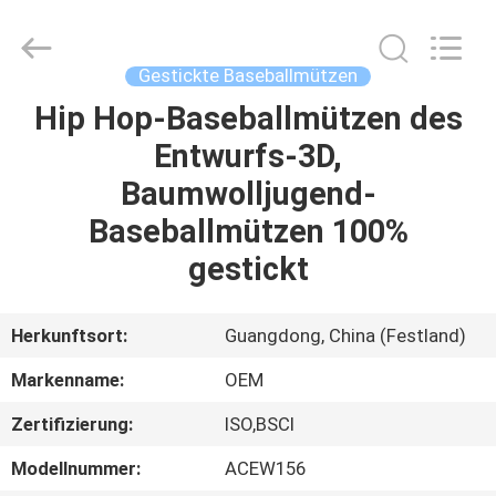
Headwear
Manufacturing
Co.,
Ltd..
All
Gestickte Baseballmützen
Rights
Reserved.
Hip Hop-Baseballmützen des
HAUS
Entwurfs-3D,
PRODUKTE
Baumwolljugend-
Baseballmützen 100%
ÜBER
gestickt
UNS
Herkunftsort:
Guangdong, China (Festland)
FABRIK-
Markenname:
OEM
AUSFLUG
Zertifizierung:
ISO,BSCI
QUALITÄTSKONTROLLE
Modellnummer:
ACEW156