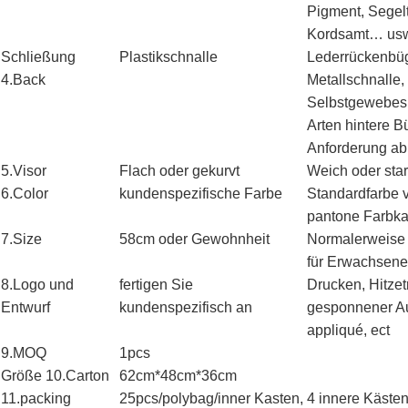
Pigment, Segelt
Kordsamt… us
Schließung
Plastikschnalle
Lederrückenbüge
4.Back
Metallschnalle
Selbstgewebes 
Arten hintere B
Anforderung ab
5.Visor
Flach oder gekurvt
Weich oder star
6.Color
kundenspezifische Farbe
Standardfarbe v
pantone Farbka
7.Size
58cm oder Gewohnheit
Normalerweise
für Erwachsene
8.Logo und
fertigen Sie
Drucken, Hitzet
Entwurf
kundenspezifisch an
gesponnener Aus
appliqué, ect
9.MOQ
1pcs
Größe 10.Carton
62cm*48cm*36cm
11.packing
25pcs/polybag/inner Kasten, 4 innere Kästen