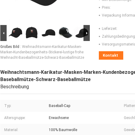
Preis:
Verpackung Informa
Lieferzeit:
Zahlungsbedingung
Versorgungsmaterial
Großes Bild :
Weihnachtsmann-Karikatur-Masken-
Marken-Kundenbezogenheits-Stickerei-lustige frohe
Kontakt
Weihnacht-Baseballmütze-Schwarz-Baseballmütze
Weihnachtsmann-Karikatur-Masken-Marken-Kundenbezogenh
Baseballmütze-Schwarz-Baseballmütze
Beschreibung
Typ:
Baseball-Cap
Platten
Altersgruppe:
Erwachsene
Geschl
Material:
100% Baumwolle
Gewebe