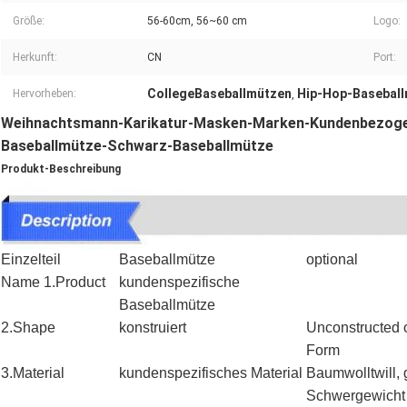
Größe:
56-60cm, 56~60 cm
Logo:
Herkunft:
CN
Port:
CollegeBaseballmützen
Hip-Hop-Basebal
Hervorheben:
,
Weihnachtsmann-Karikatur-Masken-Marken-Kundenbezogenh
Baseballmütze-Schwarz-Baseballmütze
Produkt-Beschreibung
Einzelteil
Baseballmütze
optional
Name 1.Product
kundenspezifische
Baseballmütze
2.Shape
konstruiert
Unconstructed 
Form
3.Material
kundenspezifisches Material
Baumwolltwill
Schwergewicht 