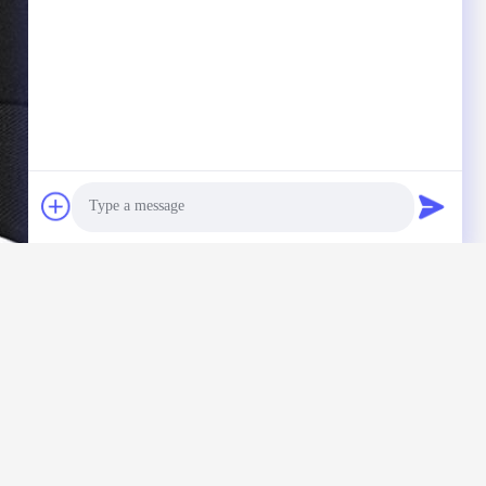
Photo
Video Call
Audio Call