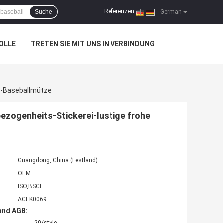
Referenzen
Suche
|
German
OLLE
TRETEN SIE MIT UNS IN VERBINDUNG
z-Baseballmütze
ogenheits-Stickerei-lustige frohe
Guangdong, China (Festland)
OEM
ISO,BSCI
ACEK0069
and AGB:
20/style