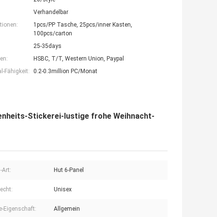
Verhandelbar
tionen:
1pcs/PP Tasche, 25pcs/inner Kasten,
100pcs/carton
25-35days
en:
HSBC, T/T, Western Union, Paypal
-Fähigkeit:
0.2-0.3million PC/Monat
eits-Stickerei-lustige frohe Weihnacht-
-Art:
Hut 6-Panel
echt:
Unisex
-Eigenschaft:
Allgemein