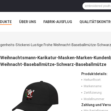
ODUKTE
ÜBER UNS
FABRIK-AUSFLUG
QUALITÄTSKONTR
N
FÄLLE
enheits-Stickerei-Lustige Frohe Weihnacht-Baseballmütze-Schwar
Weihnachtsmann-Karikatur-Masken-Marken-Kundenbez
Weihnacht-Baseballmütze-Schwarz-Baseballmütze
Produktdetails:
Herkunftsort:
Markenname:
Zertifizierung:
Modellnummer:
Zahlung und Vers
Min Bestellmenge: